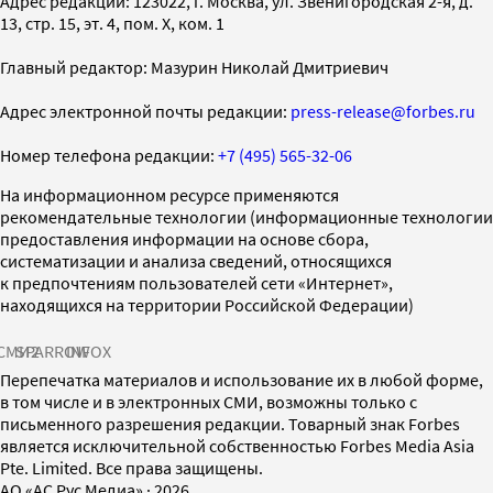
Адрес редакции: 123022, г. Москва, ул. Звенигородская 2-я, д.
13, стр. 15, эт. 4, пом. X, ком. 1
Главный редактор: Мазурин Николай Дмитриевич
Адрес электронной почты редакции:
press-release@forbes.ru
Номер телефона редакции:
+7 (495) 565-32-06
На информационном ресурсе применяются
рекомендательные технологии (информационные технологии
предоставления информации на основе сбора,
систематизации и анализа сведений, относящихся
к предпочтениям пользователей сети «Интернет»,
находящихся на территории Российской Федерации)
СМИ2
SPARROW
INFOX
Перепечатка материалов и использование их в любой форме,
в том числе и в электронных СМИ, возможны только с
письменного разрешения редакции. Товарный знак Forbes
является исключительной собственностью Forbes Media Asia
Pte. Limited. Все права защищены.
AO «АС Рус Медиа»
·
2026