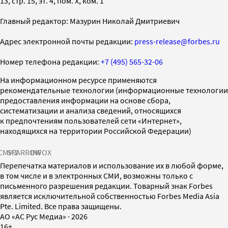
13, стр. 15, эт. 4, пом. X, ком. 1
Главный редактор: Мазурин Николай Дмитриевич
Адрес электронной почты редакции:
press-release@forbes.ru
Номер телефона редакции:
+7 (495) 565-32-06
На информационном ресурсе применяются
рекомендательные технологии (информационные технологии
предоставления информации на основе сбора,
систематизации и анализа сведений, относящихся
к предпочтениям пользователей сети «Интернет»,
находящихся на территории Российской Федерации)
СМИ2
SPARROW
INFOX
Перепечатка материалов и использование их в любой форме,
в том числе и в электронных СМИ, возможны только с
письменного разрешения редакции. Товарный знак Forbes
является исключительной собственностью Forbes Media Asia
Pte. Limited. Все права защищены.
AO «АС Рус Медиа»
·
2026
16+