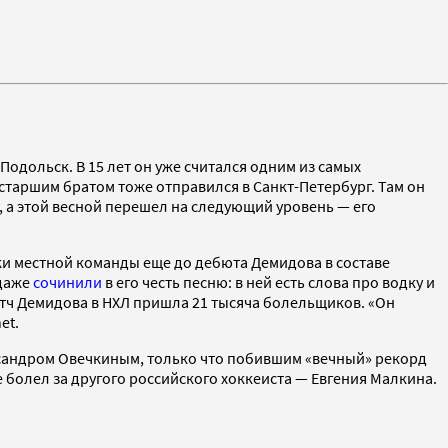
Подольск. В 15 лет он уже считался одним из самых
старшим братом тоже отправился в Санкт-Петербург. Там он
, а этой весной перешел на следующий уровень — его
ики местной команды еще до дебюта Демидова в составе
 даже
сочинили
в его честь песню: в ней есть слова про водку и
атч Демидова в НХЛ пришла 21 тысяча болельщиков. «Он
net.
ксандром Овечкиным, только что побившим «вечный» рекорд
е болел за другого российского хоккеиста — Евгения Малкина.
.