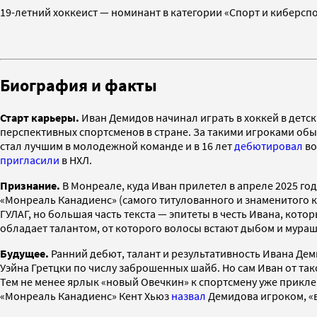
19-летний хоккеист — номинант в категории «Спорт и киберспор
Биография и факты
Старт карьеры.
Иван Демидов начинал играть в хоккей в детски
перспективных спортсменов в стране. За такими игроками обыч
стал лучшим в молодежной команде и в 16 лет
дебютировал
во
пригласили
в НХЛ.
Признание.
В Монреале, куда Иван прилетел в апреле 2025 го
«Монреаль Канадиенс» (самого титулованного и знаменитого 
ГУЛАГ, но большая часть текста — эпитеты в честь Ивана, ко
обладает талантом, от которого волосы встают дыбом и мураш
Будущее.
Ранний дебют, талант и результативность Ивана Де
Уэйна Гретцки по числу заброшенных шайб. Но сам Иван от так
Тем не менее ярлык «новый Овечкин» к спортсмену уже прикл
«Монреаль Канадиенс» Кент Хьюз
назвал
Демидова игроком, «в