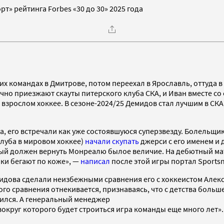
т» рейтинга Forbes «30 до 30» 2025 года
х командах в Дмитрове, потом переехал в Ярославль, оттуда в 
но приезжают скауты питерского клуба СКА, и Иван вместе со 
 взрослом хоккее. В сезоне-2024/25 Демидов стал лучшим в СКА
да, его встречали как уже состоявшуюся суперзвезду. Болельщ
клуба в мировом хоккее)
начали скупать
джерси с его именем и
торый должен вернуть Монреалю былое величие. На дебютный м
ки бегают по коже», —
написал
после этой игры портал Sports
мидова сделали неизбежными сравнения его с хоккеистом Але
ого сравнения отнекивается, признаваясь, что с детства больш
еился. А генеральный менеджер
округ которого будет строиться игра команды еще много лет»