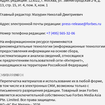
Адрес редакции: 123022, г. Москва, ул. Звенигородская 2-я, д.
13, стр. 15, эт. 4, пом. X, ком. 1
Главный редактор: Мазурин Николай Дмитриевич
Адрес электронной почты редакции:
press-release@forbes.ru
Номер телефона редакции:
+7 (495) 565-32-06
На информационном ресурсе применяются
рекомендательные технологии (информационные технологии
предоставления информации на основе сбора,
систематизации и анализа сведений, относящихся
к предпочтениям пользователей сети «Интернет»,
находящихся на территории Российской Федерации)
СМИ2
SPARROW
INFOX
Перепечатка материалов и использование их в любой форме,
в том числе и в электронных СМИ, возможны только с
письменного разрешения редакции. Товарный знак Forbes
является исключительной собственностью Forbes Media Asia
Pte. Limited. Все права защищены.
AO «АС Рус Медиа»
·
2026