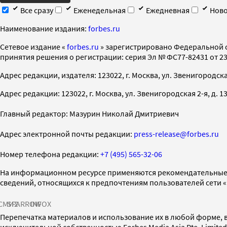
Все сразу
Еженедельная
Ежедневная
Ново
Наименование издания:
forbes.ru
Cетевое издание «
forbes.ru
» зарегистрировано Федеральной 
принятия решения о регистрации: серия Эл № ФС77-82431 от 23 
Адрес редакции, издателя: 123022, г. Москва, ул. Звенигородская 2-
Адрес редакции: 123022, г. Москва, ул. Звенигородская 2-я, д. 13, с
Главный редактор: Мазурин Николай Дмитриевич
Адрес электронной почты редакции:
press-release@forbes.ru
Номер телефона редакции:
+7 (495) 565-32-06
На информационном ресурсе применяются рекомендательные 
сведений, относящихся к предпочтениям пользователей сети 
СМИ2
SPARROW
INFOX
Перепечатка материалов и использование их в любой форме, в
исключительной собственностью Forbes Media Asia Pte. Limite