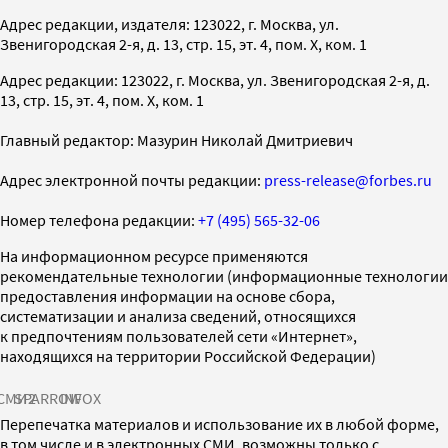
Адрес редакции, издателя: 123022, г. Москва, ул.
Звенигородская 2-я, д. 13, стр. 15, эт. 4, пом. X, ком. 1
Адрес редакции: 123022, г. Москва, ул. Звенигородская 2-я, д.
13, стр. 15, эт. 4, пом. X, ком. 1
Главный редактор: Мазурин Николай Дмитриевич
Адрес электронной почты редакции:
press-release@forbes.ru
Номер телефона редакции:
+7 (495) 565-32-06
На информационном ресурсе применяются
рекомендательные технологии (информационные технологии
предоставления информации на основе сбора,
систематизации и анализа сведений, относящихся
к предпочтениям пользователей сети «Интернет»,
находящихся на территории Российской Федерации)
СМИ2
SPARROW
INFOX
Перепечатка материалов и использование их в любой форме,
в том числе и в электронных СМИ, возможны только с