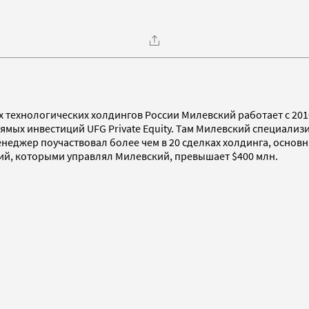
 технологических холдингов России Милевский работает с 201
прямых инвестиций UFG Private Equity. Там Милевский специали
 Менеджер поучаствовал более чем в 20 сделках холдинга, осн
ций, которыми управлял Милевский, превышает $400 млн.