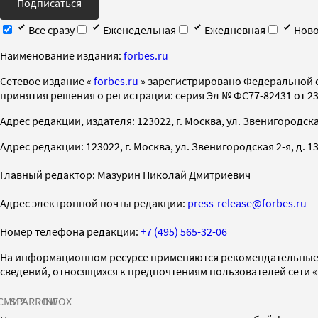
Подписаться
Все сразу
Еженедельная
Ежедневная
Ново
Наименование издания:
forbes.ru
Cетевое издание «
forbes.ru
» зарегистрировано Федеральной 
принятия решения о регистрации: серия Эл № ФС77-82431 от 23 
Адрес редакции, издателя: 123022, г. Москва, ул. Звенигородская 2-
Адрес редакции: 123022, г. Москва, ул. Звенигородская 2-я, д. 13, с
Главный редактор: Мазурин Николай Дмитриевич
Адрес электронной почты редакции:
press-release@forbes.ru
Номер телефона редакции:
+7 (495) 565-32-06
На информационном ресурсе применяются рекомендательные 
сведений, относящихся к предпочтениям пользователей сети 
СМИ2
SPARROW
INFOX