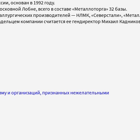
и, основан в 1992 году.
ковной Лобне, всего в составе «Металлоторга» 32 базы.
ллургических производителей — НЛМК, «Северстали», «Металло
адельцем компании считается ее гендиректор Михаил Кадников
изму и организаций, признанных нежелательными