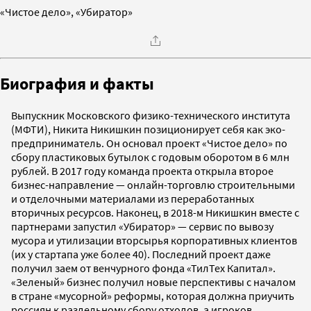
«Чистое дело», «Убиратор»
Биография и факты
Выпускник Московского физико-технического института
(МФТИ), Никита Никишкин позиционирует себя как эко-
предприниматель. Он основал проект «Чистое дело» по
сбору пластиковых бутылок с годовым оборотом в 6 млн
рублей. В 2017 году команда проекта открыла второе
бизнес-направление — онлайн-торговлю строительными
и отделочными материалами из переработанных
вторичных ресурсов. Наконец, в 2018-м Никишкин вместе с
партнерами запустил «Убиратор» — сервис по вывозу
мусора и утилизации вторсырья корпоративных клиентов
(их у стартапа уже более 40). Последний проект даже
получил заем от венчурного фонда «ТилТех Капитал».
«Зеленый» бизнес получил новые перспективы с началом
в стране «мусорной» реформы, которая должна приучить
россиян к раздельному сбору отходов, а игроков