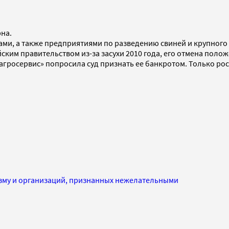
на.
и, а также предприятиями по разведению свиней и крупного р
йским правительством из-за засухи 2010 года, его отмена поло
рагросервис» попросила суд признать ее банкротом. Только р
изму и организаций, признанных нежелательными