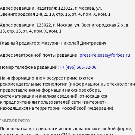
Адрес редакции, издателя: 123022, г. Москва, ул.
Звенигородская 2-я, д. 13, стр. 15, эт. 4, пом. X, ком. 1
Адрес редакции: 123022, г. Москва, ул. Звенигородская 2-я, д.
13, стр. 15, эт. 4, пом. X, ком. 1
Главный редактор: Мазурин Николай Дмитриевич
Адрес электронной почты редакции:
press-release@forbes.ru
Номер телефона редакции:
+7 (495) 565-32-06
На информационном ресурсе применяются
рекомендательные технологии (информационные технологии
предоставления информации на основе сбора,
систематизации и анализа сведений, относящихся
к предпочтениям пользователей сети «Интернет»,
находящихся на территории Российской Федерации)
СМИ2
SPARROW
INFOX
Перепечатка материалов и использование их в любой форме,
в том числе и в электронных СМИ, возможны только с