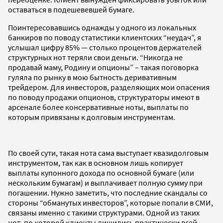
оставаться в подешевевшей бумаге.
Поинтересовавшись однажды у одного из локальных
банкиров по поводу статистики клиентских “неудач”, я
услышал цифру 85% — столько процентов держателей
структурных нот теряли свои деньги. “Никогда не
продавай маму, Родину и опционы” – такая поговорка
гуляла по рынку в мою бытность деривативным
трейдером. Для инвесторов, разделяющих мои опасения
по поводу продажи опционов, структураторы имеют в
арсенале более консервативные ноты, выплаты по
которым привязаны к долговым инструментам.
По своей сути, такая нота сама выступает квазидолговым
инструментом, так как в основном лишь копирует
выплаты купонного дохода по основной бумаге (или
нескольким бумагам) и выплачивает полную сумму при
погашении. Нужно заметить, что последние скандалы со
стороны “обманутых инвесторов”, которые попали в СМИ,
связаны именно с такими структурами. Одной из таких
нот, по которой клиенты лишились практически всей