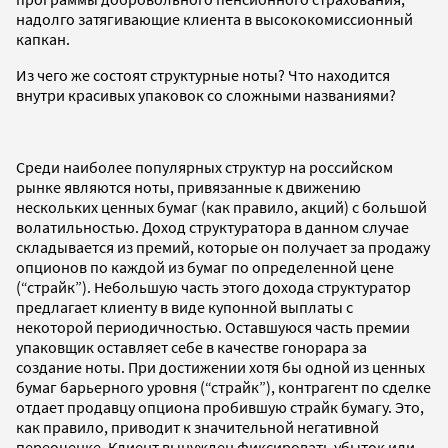
надолго затягивающие клиента в высококомиссионный
капкан.
Из чего же состоят структурные ноты? Что находится
внутри красивых упаковок со сложными названиями?
Среди наиболее популярных структур на российском
рынке являются ноты, привязанные к движению
нескольких ценных бумаг (как правило, акций) с большой
волатильностью. Доход структуратора в данном случае
складывается из премий, которые он получает за продажу
опционов по каждой из бумаг по определенной цене
(“страйк”). Небольшую часть этого дохода структуратор
предлагает клиенту в виде купонной выплаты с
некоторой периодичностью. Оставшуюся часть премии
упаковщик оставляет себе в качестве гонорара за
создание ноты. При достижении хотя бы одной из ценных
бумаг барьерного уровня (“страйк”), контрагент по сделке
отдает продавцу опциона пробившую страйк бумагу. Это,
как правило, приводит к значительной негативной
переоценке. Клиент вынужден фиксировать убыток или