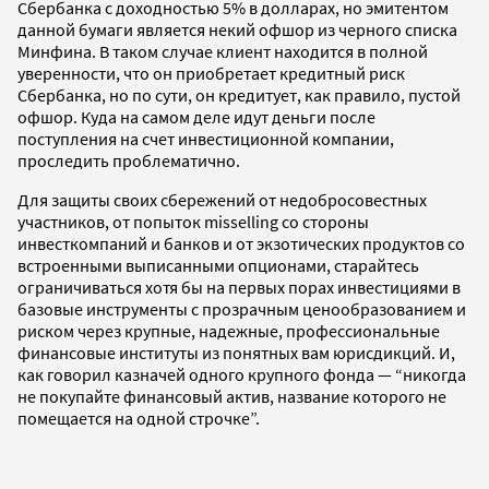
Сбербанка с доходностью 5% в долларах, но эмитентом
данной бумаги является некий офшор из черного списка
Минфина. В таком случае клиент находится в полной
уверенности, что он приобретает кредитный риск
Сбербанка, но по сути, он кредитует, как правило, пустой
офшор. Куда на самом деле идут деньги после
поступления на счет инвестиционной компании,
проследить проблематично.
Для защиты своих сбережений от недобросовестных
участников, от попыток misselling со стороны
инвесткомпаний и банков и от экзотических продуктов со
встроенными выписанными опционами, старайтесь
ограничиваться хотя бы на первых порах инвестициями в
базовые инструменты с прозрачным ценообразованием и
риском через крупные, надежные, профессиональные
финансовые институты из понятных вам юрисдикций. И,
как говорил казначей одного крупного фонда — “никогда
не покупайте финансовый актив, название которого не
помещается на одной строчке”.