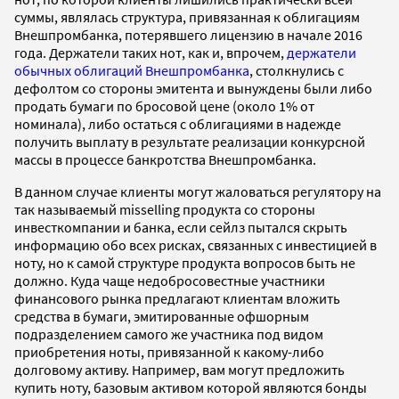
суммы, являлась структура, привязанная к облигациям
Внешпромбанка, потерявшего лицензию в начале 2016
года. Держатели таких нот, как и, впрочем,
держатели
обычных облигаций Внешпромбанка
, столкнулись с
дефолтом со стороны эмитента и вынуждены были либо
продать бумаги по бросовой цене (около 1% от
номинала), либо остаться с облигациями в надежде
получить выплату в результате реализации конкурсной
массы в процессе банкротства Внешпромбанка.
В данном случае клиенты могут жаловаться регулятору на
так называемый misselling продукта со стороны
инвесткомпании и банка, если сейлз пытался скрыть
информацию обо всех рисках, связанных с инвестицией в
ноту, но к самой структуре продукта вопросов быть не
должно. Куда чаще недобросовестные участники
финансового рынка предлагают клиентам вложить
средства в бумаги, эмитированные офшорным
подразделением самого же участника под видом
приобретения ноты, привязанной к какому-либо
долговому активу. Например, вам могут предложить
купить ноту, базовым активом которой являются бонды