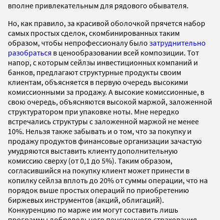
вполне привлекательным для рядового обывателя.
Но, как правило, за красивой оболочкой прячется набор
самых простых сделок, скомбинированных таким
образом, чтобы непрофессионалу было
затруднительно
разобраться
в ценообразовании всей композиции. Тот
напор, с которым сейлзы инвестиционных компаний и
банков, предлагают структурные продукты своим
клиентам, объясняется в первую очередь высокими
комиссионными за продажу. А высокие комиссионные, в
свою очередь, объясняются высокой маржой, заложенной
структуратором при упаковке ноты. Мне нередко
встречались структуры с заложенной маржой не менее
10%. Нельзя также забывать и о том, что за покупку и
продажу продуктов финансовые организации зачастую
умудряются выставить клиенту дополнительную
комиссию сверху (от 0,1 до 5%). Таким образом,
согласившийся на покупку клиент может принести в
копилку сейлза вплоть до 20% от суммы операции, что на
порядок выше простых операций по приобретению
биржевых инструментов (акций, облигаций).
Конкуренцию по марже им могут составить лишь
программы добровольного пенсионного страхования,