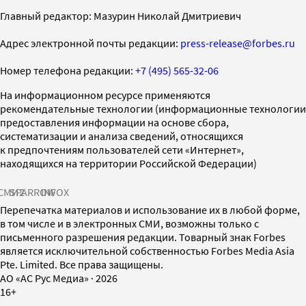
Главный редактор: Мазурин Николай Дмитриевич
Адрес электронной почты редакции:
press-release@forbes.ru
Номер телефона редакции:
+7 (495) 565-32-06
На информационном ресурсе применяются
рекомендательные технологии (информационные технологии
предоставления информации на основе сбора,
систематизации и анализа сведений, относящихся
к предпочтениям пользователей сети «Интернет»,
находящихся на территории Российской Федерации)
СМИ2
SPARROW
INFOX
Перепечатка материалов и использование их в любой форме,
в том числе и в электронных СМИ, возможны только с
письменного разрешения редакции. Товарный знак Forbes
является исключительной собственностью Forbes Media Asia
Pte. Limited. Все права защищены.
AO «АС Рус Медиа»
·
2026
16+