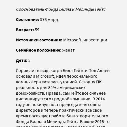
Сооснователь Фонда Билла и Мелинды Гейтс
Состояние:
$76 млрд
Возраст:
59
Источники состояния:
Microsoft, инвестиции
Семейное положение:
женат
Дети:
3
Сорок лет назад, когда Билл Гейтс и Пол Аллен
основали Microsoft, идея персонального
компьютера казалась утопией. Сегодня ПК –
реальность для 84% американских
домохозяйств. Правда, сам Гейтс все сильнее
дистанцируется от родной компании. В 2014
году он покинул пост председателя совета
директоров и теперь практически все свое
время посвящает работе благотворительного
Фонда Билла и Мелинды Гейтс. В июне 2015-го
европейские регуляторы дали зеленый свет