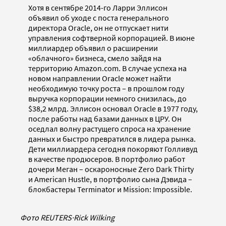
Хотя в сентябре 2014-го Ларри Эллисон
объявил об уходе с поста генерального
директора Oracle, он не отпускает нити
управления софтверной корпорацией. В июне
миллиардер объявил о расширении
«облачного» бизнеса, смело зайдя на
территорию Amazon.com. В случае успеха на
новом направлении Oracle может найти
необходимую точку роста – в прошлом году
выручка корпорации немного снизилась, до
$38,2 млрд. Эллисон основал Oracle в 1977 году,
после работы над базами данных в ЦРУ. Он
оседлал волну растущего спроса на хранение
данных и быстро превратился в лидера рынка.
Дети миллиардера сегодня покоряют Голливуд
в качестве продюсеров. В портфолио работ
дочери Меган – оскароносные Zero Dark Thirty
и American Hustle, в портфолио сына Дэвида –
блокбастеры Terminator и Mission: Impossible.
Фото REUTERS
·
Rick Wilking