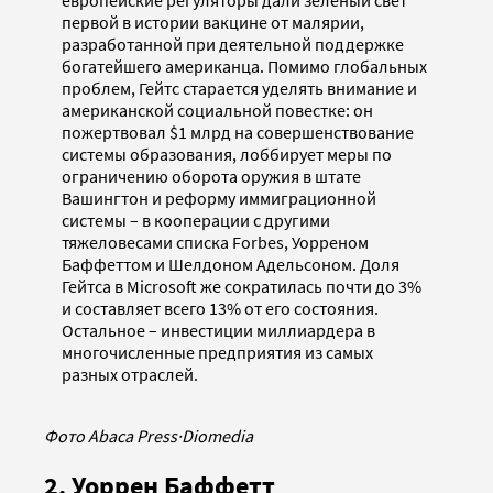
первой в истории вакцине от малярии,
разработанной при деятельной поддержке
богатейшего американца. Помимо глобальных
проблем, Гейтс старается уделять внимание и
американской социальной повестке: он
пожертвовал $1 млрд на совершенствование
системы образования, лоббирует меры по
ограничению оборота оружия в штате
Вашингтон и реформу иммиграционной
системы – в кооперации с другими
тяжеловесами списка Forbes, Уорреном
Баффеттом и Шелдоном Адельсоном. Доля
Гейтса в Microsoft же сократилась почти до 3%
и составляет всего 13% от его состояния.
Остальное – инвестиции миллиардера в
многочисленные предприятия из самых
разных отраслей.
Фото Abaca Press
·
Diomedia
2. Уоррен Баффетт