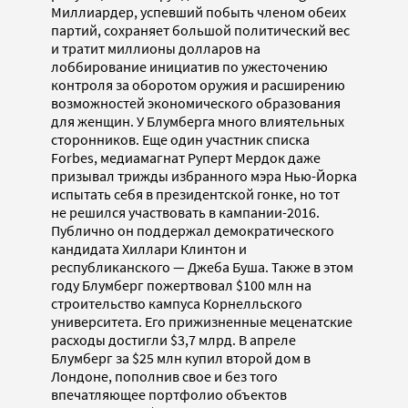
Миллиардер, успевший побыть членом обеих
партий, сохраняет большой политический вес
и тратит миллионы долларов на
лоббирование инициатив по ужесточению
контроля за оборотом оружия и расширению
возможностей экономического образования
для женщин. У Блумберга много влиятельных
сторонников. Еще один участник списка
Forbes, медиамагнат Руперт Мердок даже
призывал трижды избранного мэра Нью-Йорка
испытать себя в президентской гонке, но тот
не решился участвовать в кампании-2016.
Публично он поддержал демократического
кандидата Хиллари Клинтон и
республиканского — Джеба Буша. Также в этом
году Блумберг пожертвовал $100 млн на
строительство кампуса Корнелльского
университета. Его прижизненные меценатские
расходы достигли $3,7 млрд. В апреле
Блумберг за $25 млн купил второй дом в
Лондоне, пополнив свое и без того
впечатляющее портфолио объектов