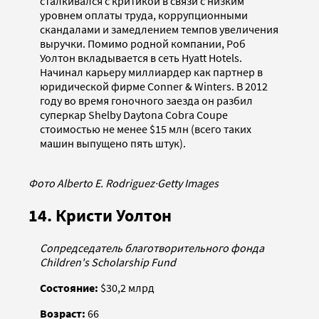
сталкивался с критикой в связи с низким
уровнем оплаты труда, коррупционными
скандалами и замедлением темпов увеличения
выручки. Помимо родной компании, Роб
Уолтон вкладывается в сеть Hyatt Hotels.
Начинал карьеру миллиардер как партнер в
юридической фирме Conner & Winters. В 2012
году во время гоночного заезда он разбил
суперкар Shelby Daytona Cobra Coupe
стоимостью не менее $15 млн (всего таких
машин выпущено пять штук).
Фото Alberto E. Rodriguez
·
Getty Images
14. Кристи Уолтон
Сопредседатель благотворительного фонда
Children's Scholarship Fund
Состояние:
$30,2 млрд
Возраст:
66