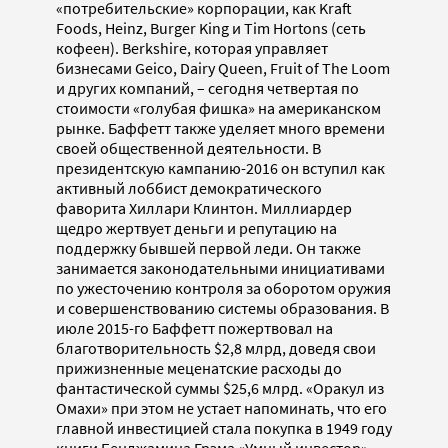
«потребительские» корпорации, как Kraft
Foods, Heinz, Burger King и Tim Hortons (сеть
кофеен). Berkshire, которая управляет
бизнесами Geico, Dairy Queen, Fruit of The Loom
и других компаний, – сегодня четвертая по
стоимости «голубая фишка» на американском
рынке. Баффетт также уделяет много времени
своей общественной деятельности. В
президентскую кампанию-2016 он вступил как
активный лоббист демократического
фаворита Хиллари Клинтон. Миллиардер
щедро жертвует деньги и репутацию на
поддержку бывшей первой леди. Он также
занимается законодательными инициативами
по ужесточению контроля за оборотом оружия
и совершенствованию системы образования. В
июле 2015-го Баффетт пожертвовал на
благотворительность $2,8 млрд, доведя свои
прижизненные меценатские расходы до
фантастической суммы $25,6 млрд. «Оракул из
Омахи» при этом не устает напоминать, что его
главной инвестицией стала покупка в 1949 году