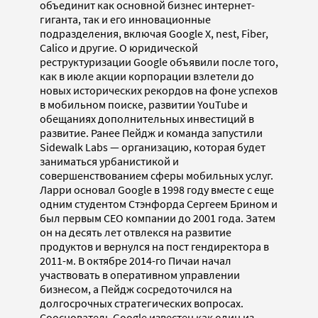
объединит как основной бизнес интернет-
гиганта, так и его инновационные
подразделения, включая Google X, nest, Fiber,
Calico и другие. О юридической
реструктуризации Google объявили после того,
как в июле акции корпорации взлетели до
новых исторических рекордов на фоне успехов
в мобильном поиске, развитии YouTube и
обещаниях дополнительных инвестиций в
развитие. Ранее Пейдж и команда запустили
Sidewalk Labs — организацию, которая будет
заниматься урбанистикой и
совершенствованием сферы мобильных услуг.
Ларри основал Google в 1998 году вместе с еще
одним студентом Стэнфорда Сергеем Брином и
был первым CEO компании до 2001 года. Затем
он на десять лет отвлекся на развитие
продуктов и вернулся на пост гендиректора в
2011-м. В октябре 2014-го Пичаи начал
участвовать в оперативном управлении
бизнесом, а Пейдж сосредоточился на
долгосрочных стратегических вопросах.
Сооснователь Google известен как один из