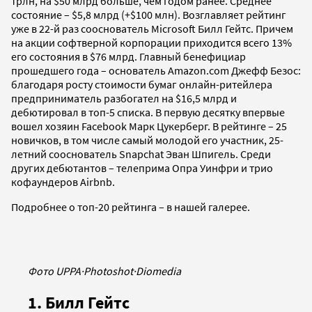
трлн, на $50 млрд больше, чем годом ранее. Среднее
состояние – $5,8 млрд (+$100 млн). Возглавляет рейтинг
уже в 22-й раз сооснователь Microsoft Билл Гейтс. Причем
на акции софтверной корпорации приходится всего 13%
его состояния в $76 млрд. Главный бенефициар
прошедшего года – основатель Amazon.com Джефф Безос:
благодаря росту стоимости бумаг онлайн-ритейлера
предприниматель разбогател на $16,5 млрд и
дебютировал в топ-5 списка. В первую десятку впервые
вошел хозяин Facebook Марк Цукерберг. В рейтинге – 25
новичков, в том числе самый молодой его участник, 25-
летний сооснователь Snapchat Эван Шпигель. Среди
других дебютантов – телеприма Опра Уинфри и трио
кофаундеров Airbnb.
Подробнее о топ-20 рейтинга – в нашей галерее.
Фото UPPA
·
Photoshot
·
Diomedia
1. Билл Гейтс