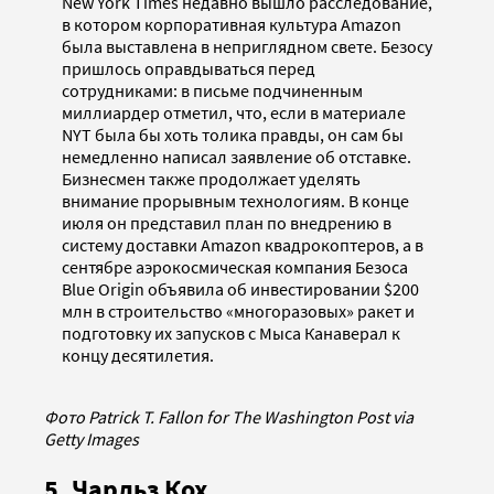
New York Times недавно вышло расследование,
в котором корпоративная культура Amazon
была выставлена в неприглядном свете. Безосу
пришлось оправдываться перед
сотрудниками: в письме подчиненным
миллиардер отметил, что, если в материале
NYT была бы хоть толика правды, он сам бы
немедленно написал заявление об отставке.
Бизнесмен также продолжает уделять
внимание прорывным технологиям. В конце
июля он представил план по внедрению в
систему доставки Amazon квадрокоптеров, а в
сентябре аэрокосмическая компания Безоса
Blue Origin объявила об инвестировании $200
млн в строительство «многоразовых» ракет и
подготовку их запусков с Мыса Канаверал к
концу десятилетия.
Фото Patrick T. Fallon for The Washington Post via
Getty Images
5. Чарльз Кох