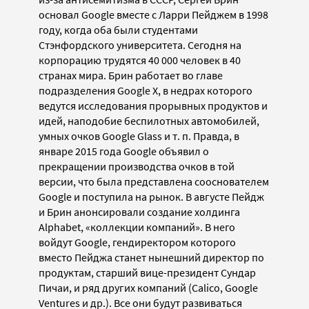
основал Google вместе с Ларри Пейджем в 1998
году, когда оба были студентами
Стэнфордского университета. Сегодня на
корпорацию трудятся 40 000 человек в 40
странах мира.
Брин работает во главе
подразделения Google X, в недрах которого
ведутся исследования прорывных продуктов и
идей, наподобие беспилотных автомобилей,
умных очков Google Glass и т. п. Правда, в
январе 2015 года Google объявил о
прекращении производства очков в той
версии, что была представлена сооснователем
Google и поступила на рынок.
В августе Пейдж
и Брин анонсировали создание холдинга
Alphabet, «коллекции компаний».
В него
войдут Google, гендиректором которого
вместо Пейджа станет нынешний директор по
продуктам, старший вице-президент Сундар
Пичаи, и ряд других компаний (Calico, Google
Ventures и др.). Все они будут развиваться