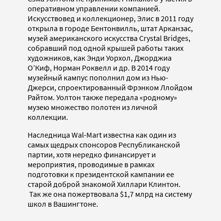
оперативном управлении компанией.
Искусствовед и коллекционер, Элис в 2011 году
открыла в городе Бентонвилль, штат Арканзас,
музей американского искусства Crystal Bridges,
собравший под одной крышей работы таких
художников, как Энди Уорхол, Джорджиа
О’Киф, Норман Роквелл и др. В 2014 году
музейный кампус пополнил дом из Нью-
Джерси, спроектированный Фрэнком Ллойдом
Райтом. Уолтон также передала «родному»
музею множество полотен из личной
коллекции.
Наследница Wal-Mart известна как один из
самых щедрых спонсоров Республиканской
партии, хотя нередко финансирует и
мероприятия, проводимые в рамках
подготовки к президентской кампании ее
старой доброй знакомой Хиллари Клинтон.
Так же она пожертвовала $1,7 млрд на систему
школ в Вашингтоне.