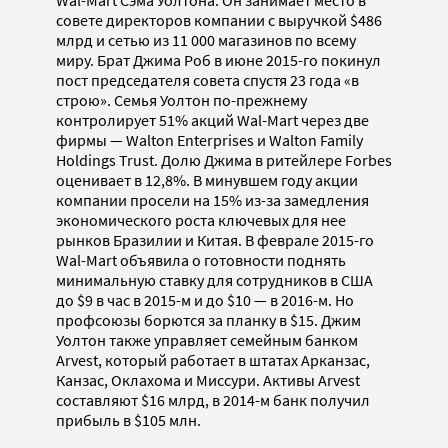
Wal-Mart Сэма Уолтона. Он занимает место в
совете директоров компании с выручкой $486
млрд и сетью из 11 000 магазинов по всему
миру. Брат Джима Роб в июне 2015-го покинул
пост председателя совета спустя 23 года «в
строю». Семья Уолтон по-прежнему
контролирует 51% акций Wal-Mart через две
фирмы — Walton Enterprises и Walton Family
Holdings Trust. Долю Джима в ритейлере Forbes
оценивает в 12,8%. В минувшем году акции
компании просели на 15% из-за замедления
экономического роста ключевых для нее
рынков Бразилии и Китая. В феврале 2015-го
Wal-Mart объявила о готовности поднять
минимальную ставку для сотрудников в США
до $9 в час в 2015-м и до $10 — в 2016-м. Но
профсоюзы борются за планку в $15. Джим
Уолтон также управляет семейным банком
Arvest, который работает в штатах Арканзас,
Канзас, Оклахома и Миссури. Активы Arvest
составляют $16 млрд, в 2014-м банк получил
прибыль в $105 млн.