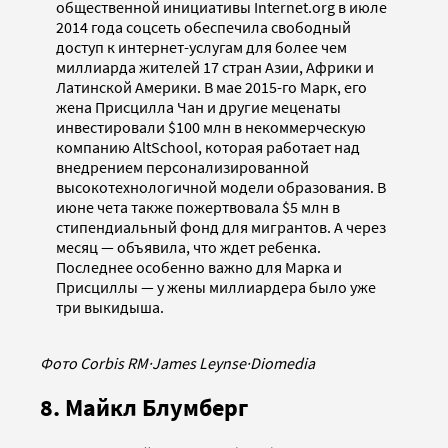
общественной инициативы Internet.org в июле
2014 года соцсеть обеспечила свободный
доступ к интернет-услугам для более чем
миллиарда жителей 17 стран Азии, Африки и
Латинской Америки. В мае 2015-го Марк, его
жена Присцилла Чан и другие меценаты
инвестировали $100 млн в некоммерческую
компанию AltSchool, которая работает над
внедрением персонализированной
высокотехнологичной модели образования. В
июне чета также пожертвовала $5 млн в
стипендиальный фонд для мигрантов. А через
месяц — объявила, что ждет ребенка.
Последнее особенно важно для Марка и
Присциллы — у жены миллиардера было уже
три выкидыша.
Фото Corbis RM
·
James Leynse
·
Diomedia
8. Майкл Блумберг