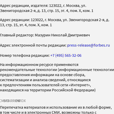
Адрес редакции, издателя: 123022, г. Москва, ул.
Звенигородская 2-я, д. 13, стр. 15, эт. 4, пом. X, ком. 1
Адрес редакции: 123022, г. Москва, ул. Звенигородская 2-я, д.
13, стр. 15, эт. 4, пом. X, ком. 1
Главный редактор: Мазурин Николай Дмитриевич
Адрес электронной почты редакции:
press-release@forbes.ru
Номер телефона редакции:
+7 (495) 565-32-06
На информационном ресурсе применяются
рекомендательные технологии (информационные технологии
предоставления информации на основе сбора,
систематизации и анализа сведений, относящихся
к предпочтениям пользователей сети «Интернет»,
находящихся на территории Российской Федерации)
СМИ2
SPARROW
INFOX
Перепечатка материалов и использование их в любой форме,
в том числе и в электронных СМИ, возможны только с