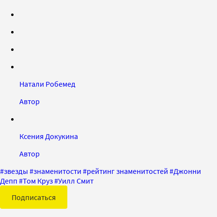
Натали Робемед
Автор
Ксения Докукина
Автор
#
звезды
#
знаменитости
#
рейтинг знаменитостей
#
Джонни
Депп
#
Том Круз
#
Уилл Смит
Подписаться