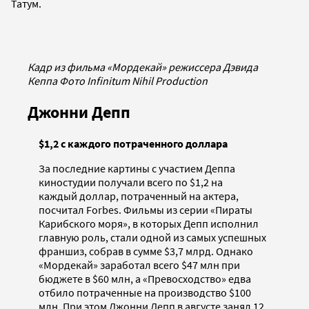
Татум.
Кадр из фильма «Мордекай» режиссера Дэвида
Кеппа Фото Infinitum Nihil Production
Джонни Депп
$1,2 с каждого потраченного доллара
За последние картины с участием Деппа
киностудии получали всего по $1,2 на
каждый доллар, потраченный на актера,
посчитал Forbes. Фильмы из серии «Пираты
Карибского моря», в которых Депп исполнил
главную роль, стали одной из самых успешных
франшиз, собрав в сумме $3,7 млрд. Однако
«Мордекай» заработал всего $47 млн при
бюджете в $60 млн, а «Превосходство» едва
отбило потраченные на производство $100
млн. При этом Джонни Депп в августе занял 12