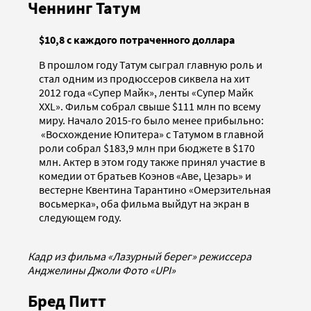
Ченнинг Татум
$10,8 с каждого потраченного доллара
В прошлом году Татум сыграл главную роль и
стал одним из продюссеров сиквела на хит
2012 года «Супер Майк», ленты «Супер Майк
ХХL». Фильм собрал свыше $111 млн по всему
миру. Начало 2015-го было менее прибыльно:
«Восхождение Юпитера» с Татумом в главной
роли собрал $183,9 млн при бюджете в $170
млн. Актер в этом году также принял участие в
комедии от братьев Коэнов «Аве, Цезарь» и
вестерне Квентина Тарантино «Омерзительная
восьмерка», оба фильма выйдут на экран в
следующем году.
Кадр из фильма «Лазурный берег» режиссера
Анджелины Джоли Фото «UPI»
Бред Питт