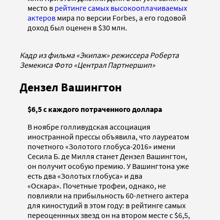
место в
рейтинге самых высокооплачиваемых
актеров
мира по версии Forbes, а его годовой
доход был оценен в $30 млн.
Кадр из фильма «Экипаж» режиссера Роберта
Земекиса Фото «Централ Партнершип»
Дензел Вашингтон
$6,5 с каждого потраченного доллара
В ноябре голливудская ассоциация
иностранной прессы объявила, что лауреатом
почетного «Золотого глобуса-2016» имени
Сесила Б. де Милля станет Дензел Вашингтон,
он получит особую премию. У Вашингтона уже
есть два «Золотых глобуса» и два
«Оскара». Почетные трофеи, однако, не
повлияли на прибыльность 60-летнего актера
для киностудий в этом году: в рейтинге самых
переоценнных звезд он на втором месте с $6,5,