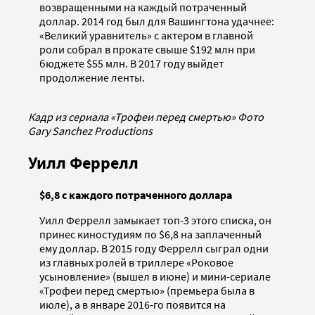
возвращенными на каждый потраченный
доллар. 2014 год был для Вашингтона удачнее:
«Великий уравнитель» с актером в главной
роли собрал в прокате свыше $192 млн при
бюджете $55 млн. В 2017 году выйдет
продолжение ленты.
Кадр из сериала «Трофеи перед смертью» Фото
Gary Sanchez Productions
Уилл Феррелл
$6,8 с каждого потраченного доллара
Уилл Феррелл замыкает топ-3 этого списка, он
принес киностудиям по $6,8 на заплаченный
ему доллар. В 2015 году Феррелл сыграл одни
из главных ролей в триллере «Роковое
усыновление» (вышел в июне) и мини-сериале
«Трофеи перед смертью» (премьера была в
июле), а в январе 2016-го появится на