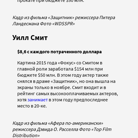
прокате при бюджете $50 млн.
Кадр из фильма «Защитник» режиссера Питера
Ландесмана Фото «WDSSPR»
Уилл Смит
$8,6 с каждого потраченного доллара
Картина 2015 года «Фокус» со Смитом в
главной роли заработала $154 млн при
бюджете $50 млн. В этом году актер также
снялся в драме «Защитник», но она вышла на
экраны только в ноябре. Смит входит и в
рейтинг самых высокооплачиваемых актеров,
хотя
занимает
в этом году предпоследнее
место в 20-ке.
Кадр из фильма «Афера по-американски»
режиссера Дэвида О. Расселла Фото «Top Film
Distribution»