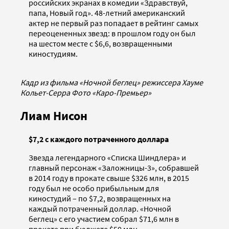
российских экранах в комедии «Здравствуй,
папа, Новый год». 48-летний американский
актер не первый раз попадает в рейтинг самых
переоцененных звезд: в прошлом году он был
на шестом месте с $6,6, возвращенными
киностудиям.
Кадр из фильма «Ночной беглец» режиссера Хауме
Кольет-Серра Фото «Каро-Премьер»
Лиам Нисон
$7,2 с каждого потраченного доллара
Звезда легендарного «Списка Шиндлера» и
главный персонаж «Заложницы-3», собравшей
в 2014 году в прокате свыше $326 млн, в 2015
году был не особо прибыльным для
киностудий – по $7,2, возвращенных на
каждый потраченный доллар. «Ночной
беглец» с его участием собрал $71,6 млн в