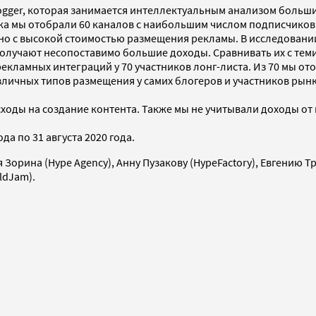
ogger, которая занимается интеллектуальным анализом больши
ска мы отобрали 60 каналов с наибольшим числом подписчиков
 но с высокой стоимостью размещения рекламы. В исследовани
чают несопоставимо большие доходы. Сравнивать их с теми, 
екламных интеграций у 70 участников лонг-листа. Из 70 мы от
личных типов размещения у самих блогеров и участников рынк
ходы на создание контента. Также мы не учитывали доходы от
а по 31 августа 2020 года.
 Зорина (Hype Agency), Анну Пузакову (HypeFactory), Евгению Тр
ldJam).