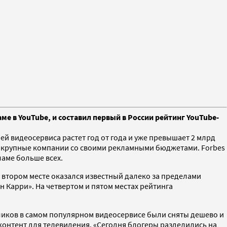
е в YouTube, и составил первый в России рейтинг YouTube-
й видеосервиса растет год от года и уже превышает 2 млрд
 и крупные компании со своими рекламными бюджетами. Forbes
ламе больше всех.
а втором месте оказался известный далеко за пределами
н Карри». На четвертом и пятом местах рейтинга
ликов в самом популярном видеосервисе были сняты дешево и
 контент для телевидения. «Сегодня блогеры разделились на