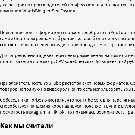
два лагеря: на производителей профессионального контента и
компании WhoIsBlogger Лев Грунин.
Появление новых форматов и приход селебрити на YouTube пр
самим блогером рекламный ролик, который они смогут использ
соответствовала целевой аудитории бренда. «Блогер становит
Для определения адекватной цены размещения на том или ином
платит за один просмотр. CPV колеблется от 50 копеек до 2 
Привлекательность YouTube растет за счет новых форматов. 
товаров напрямую из видеоролика, то есть использовать YouTu
Собеседники Forbes отметили, что YouTube сегодня перетягивае
способствует пандемия коронавируса, поясняет Грунин: в усл
посмотреть Instagram и TikTok, но появилась возможность т
Как мы считали