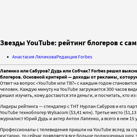
Звезды YouTube: рейтинг блогеров с с
Анастасия Ляликова
Редакция Forbes
Лапенко или Сабуров? Дудь или Собчак? Forbes решил выясни
блогеров. Основной критерий — доходы от рекламы, котору
Ответ на вопрос «YouTube или ТВ?» с каждым годом становится
человек. Каждую минуту на YouTube загружается 300 часов ви
решил изучить, кому достаются эти деньги, и посчитать, кто 
Лидеры рейтинга — стендапер с ТНТ Нурлан Сабуров и его парт
YouTube техноблогер Wylsacom ($3,41 млн). Третье место ($1,1
журналист Юрий Дудь и актер Антон Лапенко, а всего в нем 15 
Профессионалы с телевидения пришли на YouTube вслед за сп
кустарно, то сейчас появляется все больше полноценных шоу,