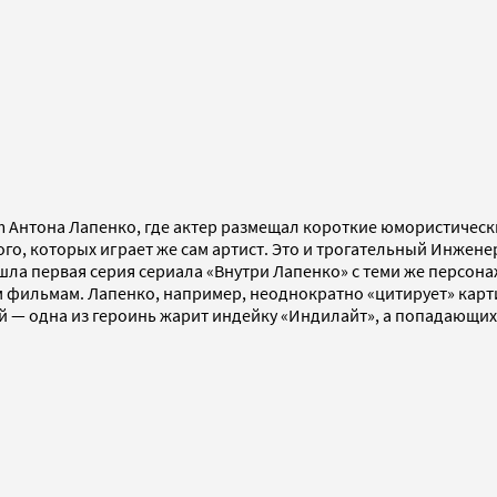
 Антона Лапенко, где актер размещал короткие юмористическ
о, которых играет же сам артист. Это и трогательный Инжене
ла первая серия сериала «Внутри Лапенко» с теми же персона
 фильмам. Лапенко, например, неоднократно «цитирует» карти
 — одна из героинь жарит индейку «Индилайт», а попадающих 