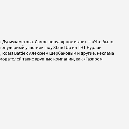
а Дусмухаметова. Самое популярное из них — «Что было
 популярный участник шоу Stand Up на ТНТ Нурлан
, Roast Battle с Алексеем Щербаковым и другие. Реклама
амодателей такие крупные компании, как «Газпром