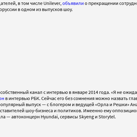
телей, в том числе Unilever,
объявили
о прекращении сотрудни
оруссии в одном из выпусков шоу.
обственный канал с интервью в январе 2014 года. «Я не ожида
он
в интервью РБК. Сейчас его без сомнения можно назвать г
опулярный выпуск — с блогером и ведущей «Орла и Решки» Ан
дставителей шоу-бизнеса и политиков. Имеенно ему оппозици
а — автоконцерн Hyundai, сервисы Skyeng и Storytel.