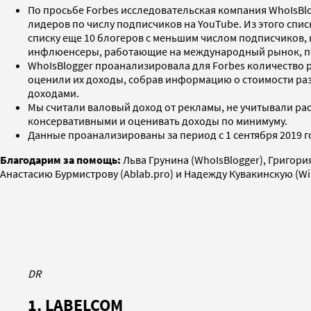
По просьбе Forbes исследовательская компания WhoIsBl
лидеров по числу подписчиков на YouTube. Из этого спи
списку еще 10 блогеров с меньшим числом подписчиков,
инфлюенсеры, работающие на международный рынок, полу
WhoIsBlogger проанализировала для Forbes количество р
оценили их доходы, собрав информацию о стоимости раз
доходами.
Мы считали валовый доход от рекламы, не учитывали рас
консервативными и оценивать доходы по минимуму.
Данные проанализированы за период с 1 сентября 2019 год
Благодарим за помощь:
Льва Грунина (WhoIsBlogger), Григория
Анастасию Бурмистрову (Ablab.pro) и Надежду Кувакинскую (Wi
DR
1. LABELCOM