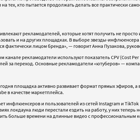
 на тех, кто пытается продолжать делать все практически сам
ивлекают рекламодателей, которые хотят получить не просто 
овать и на других площадках. В выборе звезды-инфлюенсера к
ся фактически лицом бренда», — говорит Анна Пузакова, руков
 канале рекламодатели используют показатель CPV (Cost Per V
рублей за переход. Основные рекламодатели «ютуберов» — комп
Сегодня площадка активно развивает формат прямых эфиров, а
be в качестве маркетплейса.
т инфлюенсеров и пользователей из сетей Instagram и TikTok и
овиях локдауна люди перестали ездить на работу, у них тепер
ратить больше времени на длинные видео с профессиональным 