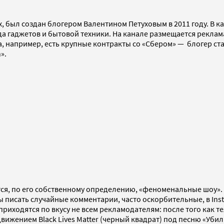
 был создан блогером Валентином Петуховым в 2011 году. В ка
а гаджетов и бытовой техники. На канале размещается реклам
ва, например, есть крупные контракты со «Сбером» — блогер с
».
ся, по его собственному определению, «феноменальные шоу».
писать случайные комментарии, часто оскорбительные, в Inst
приходятся по вкусу не всем рекламодателям: после того как т
движением Black Lives Matter (черный квадрат) под песню «Уби