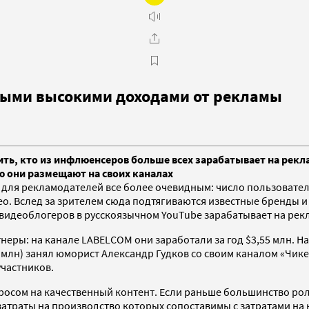
амыми высокими доходами от рекламы
ть, кто из инфлюенсеров больше всех зарабатывает на реклам
ю они размещают на своих каналах
 для рекламодателей все более очевидным: число пользователе
део. Вслед за зрителем сюда подтягиваются известные бренды
из видеоблогеров в русскоязычном YouTube зарабатывает на рек
неры: на канале LABELCOM они заработали за год $3,55 млн. Н
3 млн) занял юморист Александр Гудков со своим каналом «Чике
участников.
росом на качественный контент. Если раньше большинство ро
 затраты на производство которых сопоставимы с затратами на