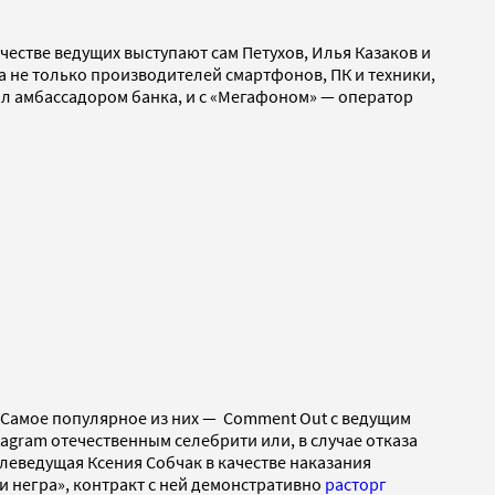
честве ведущих выступают сам Петухов, Илья Казаков и
а не только производителей смартфонов, ПК и техники,
тал амбассадором банка, и с «Мегафоном» — оператор
 Самое популярное из них — Comment Out с ведущим
agram отечественным селебрити или, в случае отказа
елеведущая Ксения Собчак в качестве наказания
ли негра», контракт с ней демонстративно
расторг