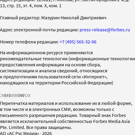
13, стр. 15, эт. 4, пом. X, ком. 1
Главный редактор: Мазурин Николай Дмитриевич
Адрес электронной почты редакции:
press-release@forbes.ru
Номер телефона редакции:
+7 (495) 565-32-06
На информационном ресурсе применяются
рекомендательные технологии (информационные технологии
предоставления информации на основе сбора,
систематизации и анализа сведений, относящихся
к предпочтениям пользователей сети «Интернет»,
находящихся на территории Российской Федерации)
СМИ2
SPARROW
INFOX
Перепечатка материалов и использование их в любой форме,
в том числе и в электронных СМИ, возможны только с
письменного разрешения редакции. Товарный знак Forbes
является исключительной собственностью Forbes Media Asia
Pte. Limited. Все права защищены.
AO «АС Рус Медиа»
·
2026