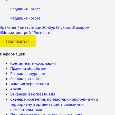
Редакция Forbes
Редакция Forbes
#
рейтинг
#
инвестиции
#
Сибур
#
Лукойл
#
Газпром
#
Мосметрострой
#
Роснефть
Подписаться
Информация:
Контактная информация
Правила обработки
Реклама в журнале
Реклама на сайте
Условия перепечатки
Архив
Вакансии в Forbes Russia
Сканер иноагентов, причастных к экстремизму и
терроризму и организаций, признанных
нежелательными
Подписка на печатную версию журнала