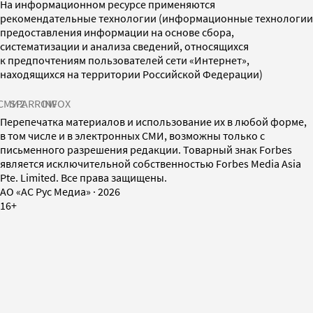
На информационном ресурсе применяются
рекомендательные технологии (информационные технологии
предоставления информации на основе сбора,
систематизации и анализа сведений, относящихся
к предпочтениям пользователей сети «Интернет»,
находящихся на территории Российской Федерации)
СМИ2
SPARROW
INFOX
Перепечатка материалов и использование их в любой форме,
в том числе и в электронных СМИ, возможны только с
письменного разрешения редакции. Товарный знак Forbes
является исключительной собственностью Forbes Media Asia
Pte. Limited. Все права защищены.
AO «АС Рус Медиа»
·
2026
16+