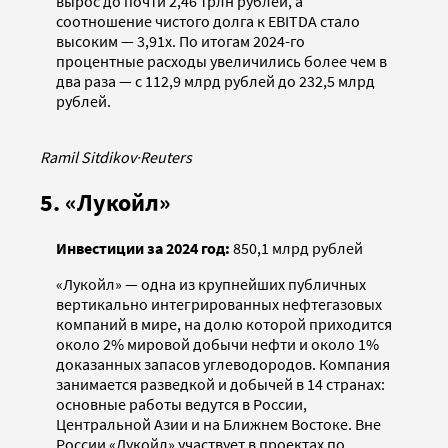
вырос до почти 2,46 трлн рублей, а
соотношение чистого долга к EBITDA стало
высоким — 3,91х. По итогам 2024-го
процентные расходы увеличились более чем в
два раза — с 112,9 млрд рублей до 232,5 млрд
рублей.
Ramil Sitdikov
·
Reuters
5. «Лукойл»
Инвестиции за 2024 год:
850,1 млрд рублей
«Лукойл» — одна из крупнейших публичных
вертикально интегрированных нефтегазовых
компаний в мире, на долю которой приходится
около 2% мировой добычи нефти и около 1%
доказанных запасов углеводородов. Компания
занимается разведкой и добычей в 14 странах:
основные работы ведутся в России,
Центральной Азии и на Ближнем Востоке. Вне
России «Лукойл» участвует в проектах по