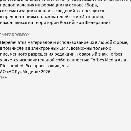
предоставления информации на основе сбора,
систематизации и анализа сведений, относящихся
к предпочтениям пользователей сети «Интернет»,
находящихся на территории Российской Федерации)
СМИ2
SPARROW
INFOX
Перепечатка материалов и использование их в любой форме,
в том числе и в электронных СМИ, возможны только с
письменного разрешения редакции. Товарный знак Forbes
является исключительной собственностью Forbes Media Asia
Pte. Limited. Все права защищены.
AO «АС Рус Медиа»
·
2026
16+