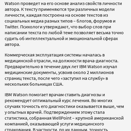
Watson проведет на его основе анализ свойств личности
автора. К тексту применяются три различных модели
личности, каждая построена на основе текстов из
социальных медиа разных типов – блогов, форумов и
Twitter. Психологи утверждают, что выбор слов при
написании текста по любой теме позволяет весьма точно
судить об интеллектуальной и эмоциональной сферах
автора.
Коммерческая эксплуатация системы началась в
медицинской отрасли, на должности врача-диагноста.
Предварительно в течение двух лет IBM Watson изучал
медицинские документы, усвоив около 2 миллионов
страниц текста, после чего «заступил на службу» в
нескольких больницах США.
IBM Watson помогает врачам ставить диагнозы и
рекомендует оптимальный курс лечения. Во многих
случаях точность его диагностики оказывается выше, чем
у опытных врачей. Подтверждением этому стала
статистика, собранная WellPoint – крупной американской
компанией, оказывающей услуги медицинского
страхования. В частности, по их данным, точность