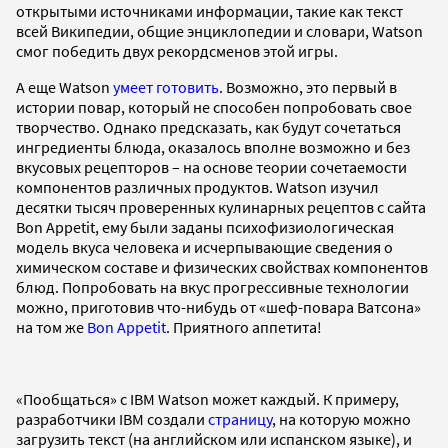
открытыми источниками информации, такие как текст
всей Википедии, общие энциклопедии и словари, Watson
смог победить двух рекордсменов этой игры.
А еще Watson
умеет готовить
. Возможно, это первый в
истории повар, который не способен попробовать свое
творчество. Однако предсказать, как будут сочетаться
ингредиенты блюда, оказалось вполне возможно и без
вкусовых рецепторов – на основе теории сочетаемости
компонентов различных продуктов. Watson изучил
десятки тысяч проверенных кулинарных рецептов с сайта
Bon Appetit, ему были заданы психофизиологическая
модель вкуса человека и исчерпывающие сведения о
химическом составе и физических свойствах компонентов
блюд. Попробовать на вкус прогрессивные технологии
можно, приготовив что-нибудь от «шеф-повара Ватсона»
на том же
Bon Appetit
. Приятного аппетита!
«Пообщаться» с IBM Watson может каждый. К примеру,
разработчики IBM создали
страницу
, на которую можно
загрузить текст (на английском или испанском языке), и