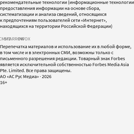
рекомендательные технологии (информационные технологии
предоставления информации на основе сбора,
систематизации и анализа сведений, относящихся
к предпочтениям пользователей сети «Интернет»,
находящихся на территории Российской Федерации)
СМИ2
SPARROW
INFOX
Перепечатка материалов и использование их в любой форме,
в том числе и в электронных СМИ, возможны только с
письменного разрешения редакции. Товарный знак Forbes
является исключительной собственностью Forbes Media Asia
Pte. Limited. Все права защищены.
AO «АС Рус Медиа»
·
2026
16+