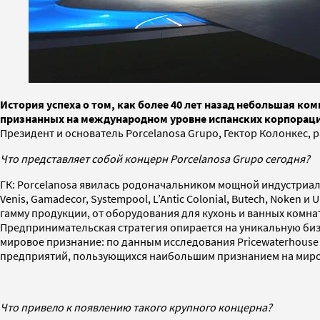
История успеха о том, как более 40 лет назад небольшая ко
признанных на международном уровне испанских корпорац
Президент и основатель Porcelanosa Grupo, Гектор Колонкес, 
Что представляет собой концерн Porcelanosa Grupo сегодня?
ГК: Porcelanosa явилась родоначальником мощной индустриа
Venis, Gamadecor, Systempool, L’Antic Colonial, Butech, Noken
гамму продукции, от оборудования для кухонь и ванных комн
Предпринимательская стратегия опирается на уникальную бизне
мировое признание: по данным исследования Pricewaterhouse Co
предприятий, пользующихся наибольшим признанием на миро
Что привело к появлению такого крупного концерна?