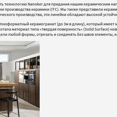
ять технологию Nanoker для придания нашим керамическим на
гии производства керамики (ITC). Мы также представили керам
ческого производства, эти линейки обладают высокой устойчи
крупноформатный керамогранит (до 3м в длину), который имеет
ала материал типа «твердая поверхность» (Solid Surface) но
дели любой формы, отрезать и соединять без швов элементы, 