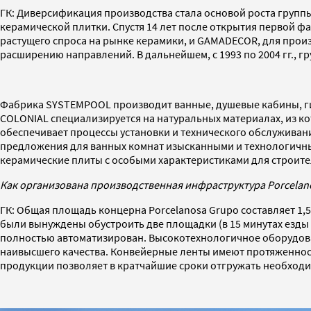
ГК: Диверсификация производства стала основой роста групп
керамической плитки. Спустя 14 лет после открытия первой 
растущего спроса на рынке керамики, и GAMADECOR, для произ
расширению направлений. В дальнейшем, с 1993 по 2004 гг., г
Фабрика SYSTEMPOOL производит ванные, душевые кабины, ги
COLONIAL специализируется на натуральных материалах, из к
обеспечивает процессы установки и технического обслужива
предложения для ванных комнат изысканными и технологичны
керамические плиты с особыми характеристиками для строите
Как организована производственная инфраструктура Porcelan
ГК: Общая площадь концерна Porcelanosa Grupo составляет 1,5
были вынуждены обустроить две площадки (в 15 минутах езды д
полностью автоматизирован. Высокотехнологичное оборудова
наивысшего качества. Конвейерные ленты имеют протяженност
продукции позволяет в кратчайшие сроки отгружать необходи