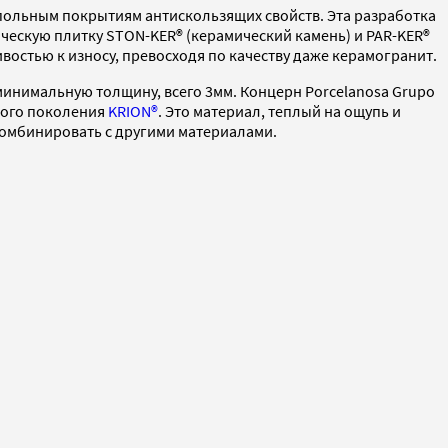
польным покрытиям антискользящих свойств. Эта разработка
ическую плитку STON-KER® (керамический камень) и PAR-KER®
востью к износу, превосходя по качеству даже керамогранит.
 минимальную толщину, всего 3мм. Концерн Porcelanosa Grupo
вого поколения
KRION®
. Это материал, теплый на ощупь и
комбинировать с другими материалами.