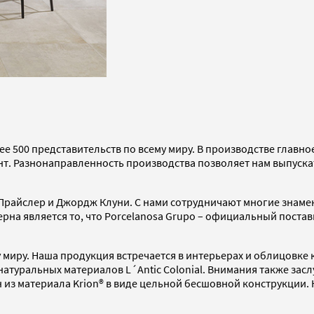
ее 500 представительств по всему миру. В производстве главно
нт. Разнонаправленность производства позволяет нам выпуска
райслер и Джордж Клуни. С нами сотрудничают многие знамени
рна является то, что Porcelanosa Grupo – официальный поста
миру. Наша продукция встречается в интерьерах и облицовке к
натуральных материалов L´Antic Colonial. Внимания также зас
 материала Krion® в виде цельной бесшовной конструкции. Н