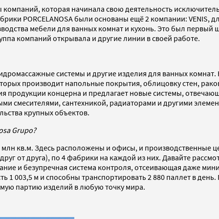
ы компаний, которая начинала свою деятельность исключитель
фабрики PORCELANOSA были основаны ещё 2 компании: VENIS, д
водства мебели для ванных комнат и кухонь. Это был первый ш
руппа компаний открывала и другие линии в своей работе.
дромассажные системы и другие изделия для ванных комнат. 
оторых производит напольные покрытия, облицовку стен, рак
ния продукции концерна и предлагает новые системы, отвеча
ми смесителями, сантехникой, радиаторами и другими элемен
льства крупных объектов.
osa Grupo?
 млн кв.м. Здесь расположены и офисы, и производственные це
руг от друга), по 4 фабрики на каждой из них. Давайте рассм
ние и безупречная система контроля, отсеивающая даже мин
ь 1 003,5 м и способны транспортировать 2 880 паллет в ден
мую партию изделий в любую точку мира.