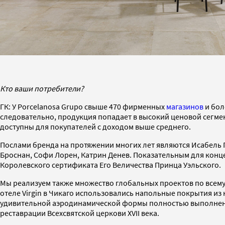
Кто ваши потребители?
ГК: У Porcelanosa Grupo свыше 470 фирменных
магазинов
и бол
следовательно, продукция попадает в высокий ценовой сегме
доступны для покупателей с доходом выше среднего.
Послами бренда на протяжении многих лет являются Исабель П
Броснан, Софи Лорен, Катрин Денев. Показательным для конце
Королевского сертификата Его Величества Принца Уэльского.
Мы реализуем также множество глобальных проектов по всему 
отеле Virgin в Чикаго использовались напольные покрытия из 
удивительной аэродинамической формы полностью выполнен из
реставрации Всехсвятской церкови XVII века.