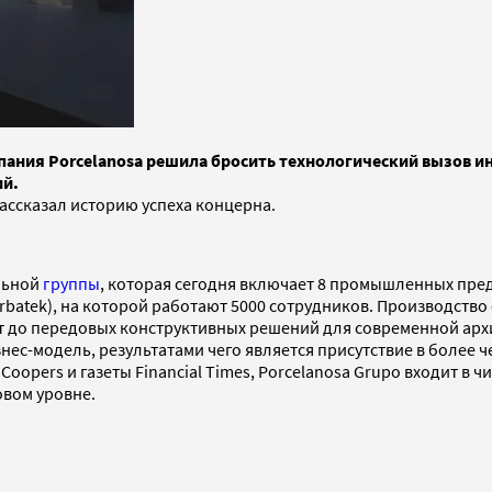
мпания Porcelanosa решила бросить технологический вызов и
ий.
рассказал историю успеха концерна.
льной
группы
, которая сегодня включает 8 промышленных пред
 и Urbatek), на которой работают 5000 сотрудников. Производст
ат до передовых конструктивных решений для современной арх
с-модель, результатами чего является присутствие в более че
opers и газеты Financial Times, Porcelanosa Grupo входит в ч
вом уровне.