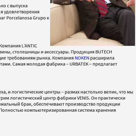
но с выпуска
ля удовлетворения
аг Porcelanosa Grupo к
Компания L’ANTIC
овины, столешницы и аксессуары. Продукция BUTECH
ющие требованиям рынка. Компания
NOKEN
расширила
тами. Самая молодая фабрика – URBATEK – предлагает
ха, и логистические центры – размах настолько велик, что мы
отрим логистический центр фабрики VENIS. Он практически
имальный брак, обеспечивают производство продукции
ь. Полностью компьютеризированная система хранения