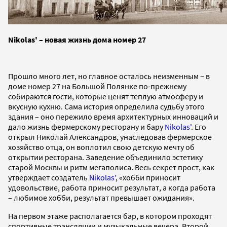
Nikolas' – новая жизнь дома номер 27
Прошло много лет, но главное осталось неизменным – в
доме номер 27 на Большой Полянке по-прежнему
собираются гости, которые ценят теплую атмосферу и
вкусную кухню. Сама история определила судьбу этого
здания – оно пережило время архитектурных инноваций и
дало жизнь фермерскому ресторану и бару
Nikolas'
. Его
открыл Николай Александров, унаследовав фермерское
хозяйство отца, он воплотил свою детскую мечту об
открытии ресторана. Заведение объединило эстетику
старой Москвы и ритм мегаполиса. Весь секрет прост, как
утверждает создатель
Nikolas'
, «хобби приносит
удовольствие, работа приносит результат, а когда работа
– любимое хобби, результат превышает ожидания».
На первом этаже располагается бар, в котором проходят
спортивные трансляции и музыкальные вечера. Второй