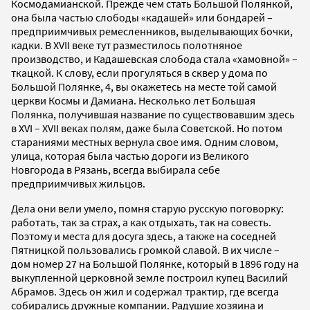
Космодамианской. Прежде чем стать Большой Полянкой,
она была частью слободы «кадашей» или бондарей –
предприимчивых ремесленников, выделывающих бочки,
кадки. В XVII веке тут разместилось полотняное
производство, и Кадашевская слобода стала «хамовной» –
ткацкой. К слову, если прогуляться в сквер у дома по
Большой Полянке, 4, вы окажетесь на месте той самой
церкви Космы и Дамиана. Несколько лет Большая
Полянка, получившая название по существовавшим здесь
в XVI – XVII веках полям, даже была Советской. Но потом
стараниями местных вернула свое имя. Одним словом,
улица, которая была частью дороги из Великого
Новгорода в Рязань, всегда выбирала себе
предприимчивых жильцов.
Дела они вели умело, помня старую русскую поговорку:
работать, так за страх, а как отдыхать, так на совесть.
Поэтому и места для досуга здесь, а также на соседней
Пятницкой пользовались громкой славой. В их числе –
дом номер 27 на Большой Полянке, который в 1896 году на
выкупленной церковной земле построил купец Василий
Абрамов. Здесь он жил и содержал трактир, где всегда
собирались дружные компании. Радушие хозяина и