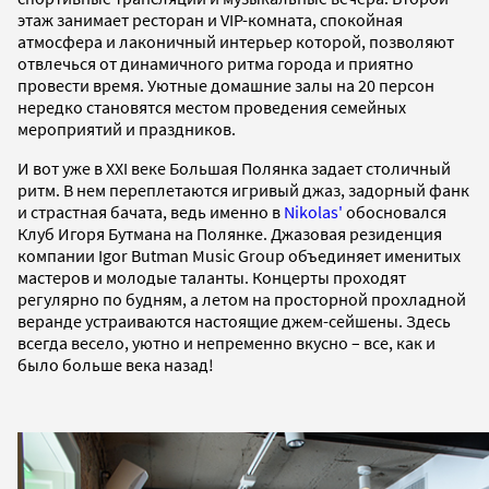
этаж занимает ресторан и VIP-комната, спокойная
атмосфера и лаконичный интерьер которой, позволяют
отвлечься от динамичного ритма города и приятно
провести время. Уютные домашние залы на 20 персон
нередко становятся местом проведения семейных
мероприятий и праздников.
И вот уже в XXI веке Большая Полянка задает столичный
ритм. В нем переплетаются игривый джаз, задорный фанк
и страстная бачата, ведь именно в
Nikolas'
обосновался
Клуб Игоря Бутмана на Полянке. Джазовая резиденция
компании Igor Butman Music Group объединяет именитых
мастеров и молодые таланты. Концерты проходят
регулярно по будням, а летом на просторной прохладной
веранде устраиваются настоящие джем-сейшены. Здесь
всегда весело, уютно и непременно вкусно – все, как и
было больше века назад!