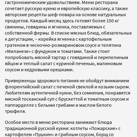
гастрономическим удовольствиям. Меню ресторана
сочетает русскую кухню и европейскую классику, а также
авторские рецепты шеф-повара на основе натуральных
продуктов. Каждый месяц здесь готовят более 150 кг
свинины, говядины и ягненка, поставляемых с
собственной фермы. В списке мясных блюд, обязательных
к дегустации, – корейка ягненка с картофельным
гратеном в чесночно-розмариновом соусе и телятина
«Миланезе» с фундуком и томатами. Также стоит
попробовать мясной тартар с говядиной и перепелиным
яйцом и теплый салат с куриной печенью, малиновым
соусом и кедровыми орешками.
Приверженцы здорового питания не обойдут вниманием
флорентийский салат с печеной свеклой и козьим сыром.
Любителям аутентичной кухни, без сомнения, понравятся
мясной тосканский суп с брускеттой и томатным соусом и
паппарделле с белыми грибами и маслом белого
трюфеля.
Особое место в меню ресторана занимают блюда
традиционной русской кухни: котлеты «Пожарские» с
картофелем «Пушкин» и грибным соусом, борщ со