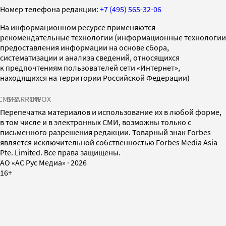
Номер телефона редакции:
+7 (495) 565-32-06
На информационном ресурсе применяются
рекомендательные технологии (информационные технологии
предоставления информации на основе сбора,
систематизации и анализа сведений, относящихся
к предпочтениям пользователей сети «Интернет»,
находящихся на территории Российской Федерации)
СМИ2
SPARROW
INFOX
Перепечатка материалов и использование их в любой форме,
в том числе и в электронных СМИ, возможны только с
письменного разрешения редакции. Товарный знак Forbes
является исключительной собственностью Forbes Media Asia
Pte. Limited. Все права защищены.
AO «АС Рус Медиа»
·
2026
16+