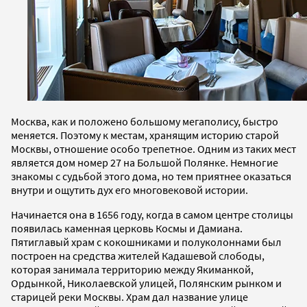
Москва, как и положено большому мегаполису, быстро
меняется. Поэтому к местам, хранящим историю старой
Москвы, отношение особо трепетное. Одним из таких мест
является дом номер 27 на Большой Полянке. Немногие
знакомы с судьбой этого дома, но тем приятнее оказаться
внутри и ощутить дух его многовековой истории.
Начинается она в 1656 году, когда в самом центре столицы
появилась каменная церковь Космы и Дамиана.
Пятиглавый храм с кокошниками и полуколоннами был
построен на средства жителей Кадашевой слободы,
которая занимала территорию между Якиманкой,
Ордынкой, Николаевской улицей, Полянским рынком и
старицей реки Москвы. Храм дал название улице