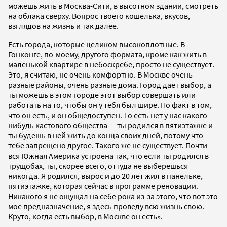
можешь жить в Москва-Сити, в высотном здании, смотреть
на облака сверху. Вопрос твоего кошелька, вкусов,
взглядов на жизнь и так далее.
Есть города, которые целиком высокоплотные. В
Гонконге, по-моему, другого формата, кроме как жить в
маленькой квартире в небоскребе, просто не существует.
Это, я считаю, не очень комфортно. В Москве очень
разные районы, очень разные дома. Город дает выбор, а
ты можешь в этом городе этот выбор совершать или
работать на то, чтобы он у тебя был шире. Но факт в том,
что он есть, и он общедоступен. То есть нет у нас какого-
нибудь кастового общества — ты родился в пятиэтажке и
ты будешь в ней жить до конца своих дней, потому что
тебе запрещено другое. Такого же не существует. Почти
вся Южная Америка устроена так, что если ты родился в
трущобах, ты, скорее всего, оттуда не выберешься
никогда. Я родился, вырос и до 20 лет жил в панельке,
пятиэтажке, которая сейчас в программе реновации.
Никакого я не ощущал на себе рока из-за этого, что вот это
мое предназначение, я здесь проведу всю жизнь свою.
Круто, когда есть выбор, в Москве он есть».