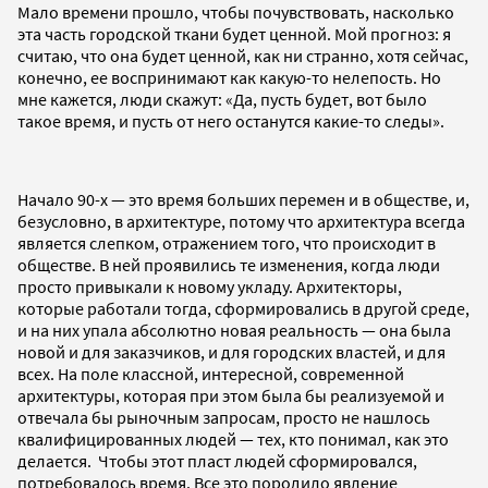
Мало времени прошло, чтобы почувствовать, насколько
эта часть городской ткани будет ценной. Мой прогноз: я
считаю, что она будет ценной, как ни странно, хотя сейчас,
конечно, ее воспринимают как какую-то нелепость. Но
мне кажется, люди скажут: «Да, пусть будет, вот было
такое время, и пусть от него останутся какие-то следы».
Начало 90-х — это время больших перемен и в обществе, и,
безусловно, в архитектуре, потому что архитектура всегда
является слепком, отражением того, что происходит в
обществе. В ней проявились те изменения, когда люди
просто привыкали к новому укладу. Архитекторы,
которые работали тогда, сформировались в другой среде,
и на них упала абсолютно новая реальность — она была
новой и для заказчиков, и для городских властей, и для
всех. На поле классной, интересной, современной
архитектуры, которая при этом была бы реализуемой и
отвечала бы рыночным запросам, просто не нашлось
квалифицированных людей — тех, кто понимал, как это
делается. Чтобы этот пласт людей сформировался,
потребовалось время. Все это породило явление