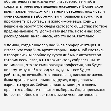
обстоятельствами жизни меняли свое жилье, чтобы
сократить плечо перемещения ежедневное. В советское
время закрепился другой паттерн поведения: люди были
очень скованы в выборе жилья и привыкли к тому, что в
промзоне ты работаешь, в жилой — живешь, ходишь
пешком на работу. Это следы кастового общества: это твое
предназначение, ты должен так делать. Потом нас всех
расколдовали, выяснилось, что это не обязательно.
Я помню, когда в школе у нас была профориентация, я
сказал, что хочу быть архитектором. Надо мной смеялись
и говорили: «Ты вообще ку-ку что ли? Мы в автослесари
готовим весь класс, а ты в архитектору собрался. Ты не
понимаешь, что это вымирающая профессия, она будет
никому не нужна? А завод АЗЛК, где мы все будем
работать, он вечный». Это показывает, насколько жизнь
была другая, и ментальность другая, и предлагаемые
варианты другие. Сейчас варианты такие, что людям
нравится свобода и нравится выбирать. Люди привыкают
более спокойно относиться к смене места жительства.