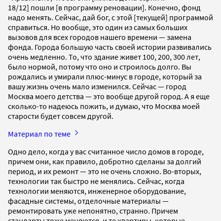
18/12] пошли [в программу реновации]. Конечно, фонд
надо менять. Сейчас, дай бог, с этой [текущей] программой
справиться. Но вообще, это один из самых больших
вызовов для всех городов нашего времени — замена
фонда. Города большую часть своей истории развивались
очень медленно. То, что здание живет 100, 200, 300 лет,
было нормой, потому что оно и строилось долго. Вы
рождались и умирали плюс-минус в городе, который за
вашу жизнь очень мало изменился. Сейчас — город
Москва моего детства — это вообще другой город. А я еще
сколько-то надеюсь пожить, и думаю, что Москва моей
старости будет совсем другой.
Материал по теме
Одно дело, когда у вас считанное число домов в городе,
причем они, как правило, добротно сделаны за долгий
период, и их ремонт — это не очень сложно. Во-вторых,
технологии так быстро не менялись. Сейчас, когда
технологии меняются, инженерное оборудование,
фасадные системы, отделочные материалы —
ремонтировать уже непонятно, странно. Причем
стандарты тоже меняются, и те квартиры, которые