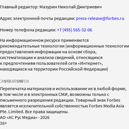
Главный редактор: Мазурин Николай Дмитриевич
Адрес электронной почты редакции:
press-release@forbes.ru
Номер телефона редакции:
+7 (495) 565-32-06
На информационном ресурсе применяются
рекомендательные технологии (информационные технологии
предоставления информации на основе сбора,
систематизации и анализа сведений, относящихся
к предпочтениям пользователей сети «Интернет»,
находящихся на территории Российской Федерации)
СМИ2
SPARROW
INFOX
Перепечатка материалов и использование их в любой форме,
в том числе и в электронных СМИ, возможны только с
письменного разрешения редакции. Товарный знак Forbes
является исключительной собственностью Forbes Media Asia
Pte. Limited. Все права защищены.
AO «АС Рус Медиа»
·
2026
16+