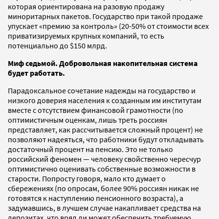
которая ориентирована на разовую продажу
миноритарных пакетов. Государство при такой продаже
упускает «премию за контроль» (20-50% от стоимости всех
приватизируемых крупных компаний, то есть
потенциально до $150 млрд.
Миф седьмой. Добровольная накопительная система
будет работать.
Парадоксальное сочетание надежды на государство и
низкого доверия населения к созданным им институтам
вместе с отсутствием финансовой грамотности (по
оптимистичным оценкам, лишь треть россиян
представляет, как рассчитывается сложный процент) не
позволяют надеяться, что работники будут откладывать
достаточный процент на пенсию. Это не только
российский феномен — человеку свойственно чересчур
оптимистично оценивать собственные возможности в
старости. Попросту говоря, мало кто думает о
сбережениях (по опросам, более 90% россиян никак не
готовятся к наступлению пенсионного возраста), а
задумавшись, в лучшем случае накапливает средства на
депозитах, что вряд ли может обеспечить требуемую