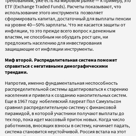
требованиям, уже есть на мировом рынке — к примеру, это
ETF (Exchange Traded Funds). Расчеты показывают, что
использование этого инструмента позволяет
сформировать капитал, достаточный для выплаты пенсии
на уровне 40—50% зарплаты. Что же касается защиты от
инфляции, то это прежде всего вопрос к денежным
властям, не способным ни обуздать рост цен, ни
предложить населению для инвестирования
защищающие от инфляции инструменты.
Миф второй. Распределительная система поможет
справиться с негативными демографическими
трендами.
Напротив, именно фундаментальная неспособность
распределительной системы адаптироваться к старению
населения и привела к созданию накопительных систем.
Еще в 1967 году нобелевский лауреат Пол Самуэльсон
сравнил распределительную систему с финансовой
пирамидой, в которой участники получают выплаты до
тех пор, пока идет массовый приток новых. Когда число
работников, вносящих взносы в систему, начинает падать,
система становится неустойчивой. Россия встала на этот