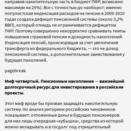
направив накопительную часть в бюджет ПФР, возможно
максимум на 25%). Все с точностью до наоборот: именно
популистская индексация расходов на пенсии в 2009-2010
годах создала дефицит пенсионной системы (около 3,2%
ВВП), который отнюдь не ограничивается дефицитом
ПФР. Поэтому совершенно некорректно сравнивать темпы
повышения страховой пенсии и доходность накоплений.
Индексация пенсий, происходящая за счет увеличения
трансферта из федерального бюджета, — это не доход
пенсионной системы, а дополнительные заимствования у
будущих поколений.
pagebreak
Миф четвертый. Пенсионные накопления
—
важнейший
долгосрочный ресурс для инвестирования в российские
проекты
.
Этот миф вроде бы призван защищать накопительную
систему. Но анализ риторики российских чиновников
показывает: отложенные деньги будущих пенсионеров
для них лишь очередная «кубышка», средства из которой
можно вкладывать и в госдолг под отрицательный