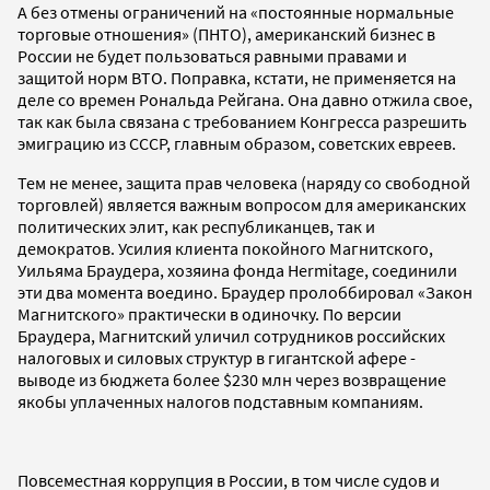
А без отмены ограничений на «постоянные нормальные
торговые отношения» (ПНТО), американский бизнес в
России не будет пользоваться равными правами и
защитой норм ВТО. Поправка, кстати, не применяется на
деле со времен Рональда Рейгана. Она давно отжила свое,
так как была связана с требованием Конгресса разрешить
эмиграцию из СССР, главным образом, советских евреев.
Тем не менее, защита прав человека (наряду со свободной
торговлей) является важным вопросом для американских
политических элит, как республиканцев, так и
демократов. Усилия клиента покойного Магнитского,
Уильяма Браудера, хозяина фонда Hermitage, соединили
эти два момента воедино. Браудер пролоббировал «Закон
Магнитского» практически в одиночку. По версии
Браудера, Магнитский уличил сотрудников российских
налоговых и силовых структур в гигантской афере -
выводе из бюджета более $230 млн через возвращение
якобы уплаченных налогов подставным компаниям.
Повсеместная коррупция в России, в том числе судов и