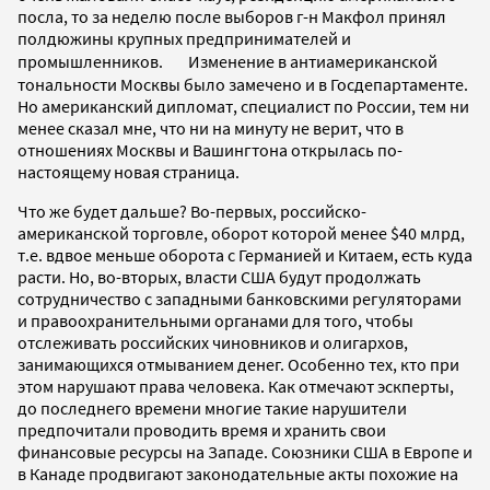
посла, то за неделю после выборов г-н Макфол принял
полдюжины крупных предпринимателей и
промышленников. Изменение в антиамериканской
тональности Москвы было замечено и в Госдепартаменте.
Но американский дипломат, специалист по России, тем ни
менее сказал мне, что ни на минуту не верит, что в
отношениях Москвы и Вашингтона открылась по-
настоящему новая страница.
Что же будет дальше? Во-первых, российско-
американской торговле, оборот которой менее $40 млрд,
т.е. вдвое меньше оборота с Германией и Китаем, есть куда
расти. Но, во-вторых, власти США будут продолжать
сотрудничество с западными банковскими регуляторами
и правоохранительными органами для того, чтобы
отслеживать российских чиновников и олигархов,
занимающихся отмыванием денег. Особенно тех, кто при
этом нарушают права человека. Как отмечают эскперты,
до последнего времени многие такие нарушители
предпочитали проводить время и хранить свои
финансовые ресурсы на Западе. Союзники США в Европе и
в Канаде продвигают законодательные акты похожие на