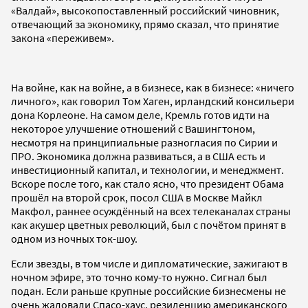
«Валдай», высокопоставленный российский чиновник,
отвечающий за экономику, прямо сказал, что принятие
закона «переживем».
На войне, как на войне, а в бизнесе, как в бизнесе: «ничего
личного», как говорил Том Хаген, ирландский консильери
дона Корлеоне. На самом деле, Кремль готов идти на
некоторое улучшение отношений с Вашингтоном,
несмотря на принципиальные разногласия по Сирии и
ПРО. Экономика должна развиваться, а в США есть и
инвестиционный капитал, и технологии, и менеджмент.
Вскоре после того, как стало ясно, что президент Обама
прошёл на второй срок, посол США в Москве Майкл
Макфол, раннее осуждённый на всех телеканалах страны
как акушер цветных революций, был с почётом принят в
одном из ночных ток-шоу.
Если звезды, в том числе и дипломатические, зажигают в
ночном эфире, это точно кому-то нужно. Сигнал был
подан. Если раньше крупные российские бизнесмены не
очень жаловали Спасо-хаус, резиденцию американского