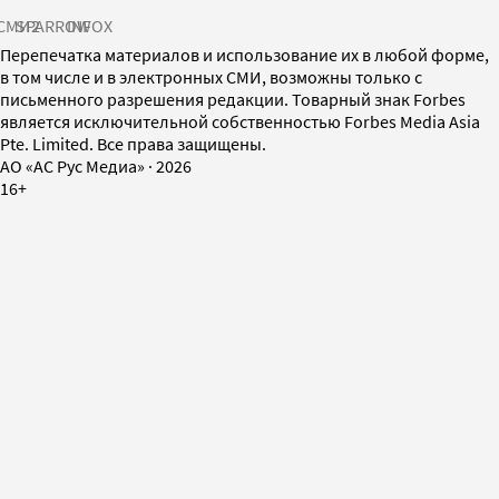
СМИ2
SPARROW
INFOX
Перепечатка материалов и использование их в любой форме,
в том числе и в электронных СМИ, возможны только с
письменного разрешения редакции. Товарный знак Forbes
является исключительной собственностью Forbes Media Asia
Pte. Limited. Все права защищены.
AO «АС Рус Медиа»
·
2026
16+