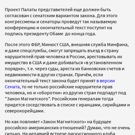
Проект Палаты представителей еще должен быть
согласован с сенатским вариантом закона. Для этого
конгрессмены и сенаторы проведут так называемую
конференцию и окончательный текст поступит на
подпись президенту Обаме до конца года.
После этого ФБР, Минюст США, внешняя служба Минфина,
и даже спецслужбы, смогут запрещать въезд в страну
нарушителей прав человека в России, арестовывать их
имущество в США и даже добиваться «в установленном
порядке», т.е. через суды, ареста их банковских счетов и
недвижимости в других странах. Причём, если
окончательный текст закона будет принят
в версии
Сената
, то не только российские нарушители прав
человека, но и «оборотни» из других стран подпадут под
"Закон Магнитского". Российским генералам тогда
придется соседствовать в списке с иранцами, сирийцами и
северокорейцами.
Но как повлияет «Закон Магнитского» на будущее
российско-американских отношений? Думаю, что не очень
сильно. На недавней встрече дискуссионного клуба