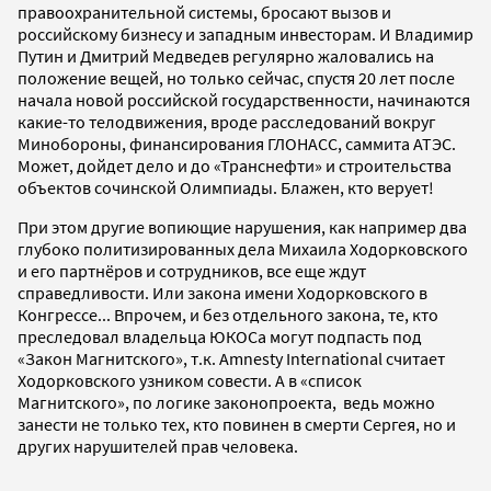
правоохранительной системы, бросают вызов и
российскому бизнесу и западным инвесторам. И Владимир
Путин и Дмитрий Медведев регулярно жаловались на
положение вещей, но только сейчас, спустя 20 лет после
начала новой российской государственности, начинаются
какие-то телодвижения, вроде расследований вокруг
Минобороны, финансирования ГЛОНАСС, саммита АТЭС.
Может, дойдет дело и до «Транснефти» и строительства
объектов сочинской Олимпиады. Блажен, кто верует!
При этом другие вопиющие нарушения, как например два
глубоко политизированных дела Михаила Ходорковского
и его партнёров и сотрудников, все еще ждут
справедливости. Или закона имени Ходорковского в
Конгрессе... Впрочем, и без отдельного закона, те, кто
преследовал владельца ЮКОСа могут подпасть под
«Закон Магнитского», т.к. Amnesty International считает
Ходорковского узником совести. А в «список
Магнитского», по логике законопроекта, ведь можно
занести не только тех, кто повинен в смерти Сергея, но и
других нарушителей прав человека.