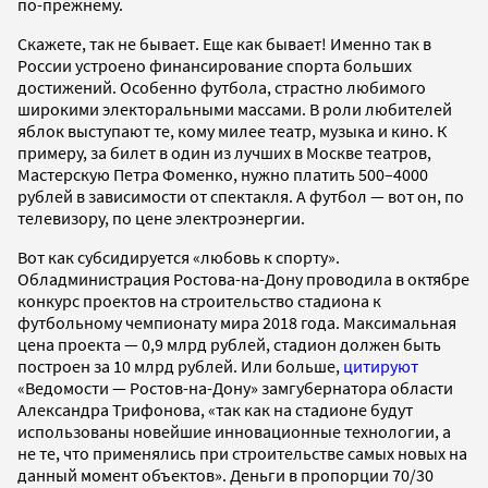
по-прежнему.
Скажете, так не бывает. Еще как бывает! Именно так в
России устроено финансирование спорта больших
достижений. Особенно футбола, страстно любимого
широкими электоральными массами. В роли любителей
яблок выступают те, кому милее театр, музыка и кино. К
примеру, за билет в один из лучших в Москве театров,
Мастерскую Петра Фоменко, нужно платить 500–4000
рублей в зависимости от спектакля. А футбол — вот он, по
телевизору, по цене электроэнергии.
Вот как субсидируется «любовь к спорту».
Обладминистрация Ростова-на-Дону проводила в октябре
конкурс проектов на строительство стадиона к
футбольному чемпионату мира 2018 года. Максимальная
цена проекта — 0,9 млрд рублей, стадион должен быть
построен за 10 млрд рублей. Или больше,
цитируют
«Ведомости — Ростов-на-Дону» замгубернатора области
Александра Трифонова, «так как на стадионе будут
использованы новейшие инновационные технологии, а
не те, что применялись при строительстве самых новых на
данный момент объектов». Деньги в пропорции 70/30