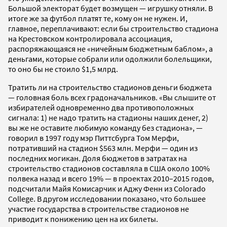
Большой электорат будет возмущен — игрушку отняли. В
итоге же за футбол платят те, кому он не нужен. И,
главное, переплачивают: если бы строительство стадиона
на Крестовском контролировала ассоциация,
распоряжающаяся не «ничейным бюджетным баблом», а
деньгами, которые собрали или одолжили болельщики,
то оно бы не стоило $1,5 млрд.
Тратить ли на строительство стадионов деньги бюджета
— головная боль всех градоначальников. «Вы слышите от
избирателей одновременно два противоположных
сигнала: 1) не надо тратить на стадионы наших денег, 2)
вы же не оставите любимую команду без стадиона», —
говорил в 1997 году мэр Питтсбурга Том Мерфи,
потративший на стадион $563 млн. Мерфи — один из
последних могикан. Доля бюджетов в затратах на
строительство стадионов составляла в США около 100%
полвека назад и всего 19% — в проектах 2010–2015 годов,
подсчитали Майя Комисарчик и Аджу Фенн из Colorado
College. В другом исследовании показано, что большее
участие государства в строительстве стадионов не
приводит к понижению цен на их билеты.