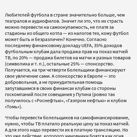
Любителей футбола в стране значительно больше, чем
театралов и аудиофилов. Значит ли это, что их страсть
можно перевести на самоокупаемость, не платя за
стадионы из общего котла — из налогов тех, кому футбол
может быть и безразличен? Конечно. Согласно
последнему финансовому докладу UEFA, 35% доходов
футбольным клубам дала продажа прав на показ матчей
ТВ, по 20% — продажа билетов на матчи и разных товаров
(символика и т. п.), остальные 25% — спонсорство.
Получается, на три четверти болельщики финансируют
свое увлечение сами. А спонсорство в Европе — это
добровольная, а не принудительная помощь
запутавшимся в своих финансах клубам со стороны
госкомпаний после совещания у Путина (ровно так
получилось с «Роснефтью», «Газпром нефтью» и клубом
«Томь»).
Чтобы перевести болельщиков на самофинансирование,
нужно, чтобы ТВ платило реальную цену за показ матчей.
А для этого надо перевести их в платную трансляцию. Но
это уже действие, которого чиновники боятся как огня.