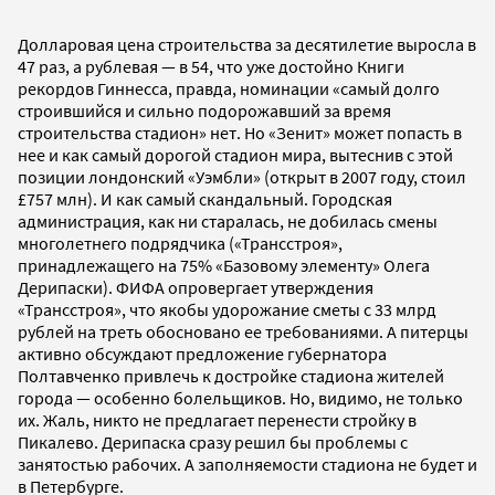
Долларовая цена строительства за десятилетие выросла в
47 раз, а рублевая — в 54, что уже достойно Книги
рекордов Гиннесса, правда, номинации «самый долго
строившийся и сильно подорожавший за время
строительства стадион» нет. Но «Зенит» может попасть в
нее и как самый дорогой стадион мира, вытеснив с этой
позиции лондонский «Уэмбли» (открыт в 2007 году, стоил
£757 млн). И как самый скандальный. Городская
администрация, как ни старалась, не добилась смены
многолетнего подрядчика («Трансстроя»,
принадлежащего на 75% «Базовому элементу» Олега
Дерипаски). ФИФА опровергает утверждения
«Трансстроя», что якобы удорожание сметы с 33 млрд
рублей на треть обосновано ее требованиями. А питерцы
активно обсуждают предложение губернатора
Полтавченко привлечь к достройке стадиона жителей
города — особенно болельщиков. Но, видимо, не только
их. Жаль, никто не предлагает перенести стройку в
Пикалево. Дерипаска сразу решил бы проблемы с
занятостью рабочих. А заполняемости стадиона не будет и
в Петербурге.