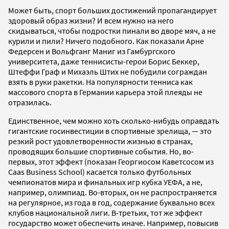
Может быть, спорт больших достижений пропагандирует
здоровый образ жизни? И всем нужно на него
скидываться, чтобы подростки пинали во дворе мяч, а не
курили и пили? Ничего подобного. Как показали Арне
Федерсен и Вольфганг Маниг из Гамбургского
университета, даже теннисисты-герои Борис Беккер,
Штеффи Граф и Михаэль Штих не побудили сограждан
взять в руки ракетки. На популярности тенниса как
массового спорта в Германии карьера этой плеяды не
отразилась.
Единственное, чем можно хоть сколько-нибудь оправдать
гигантские госинвестиции в спортивные зрелища, — это
резкий рост удовлетворенности жизнью в странах,
проводящих большие спортивные события. Но, во-
первых, этот эффект (показан Георгиосом Каветсосом из
Caas Business School) касается только футбольных
чемпионатов мира и финальных игр кубка УЕФА, а не,
например, олимпиад. Во-вторых, он не распространяется
на регулярное, из года в год, содержание буквально всех
клубов национальной лиги. В-третьих, тот же эффект
государство может обеспечить иначе. Например, повысив