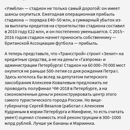
«Уэмбли» — стадион не только самый дорогой: он имеет
шансы окупиться. Ежегодная операционная прибыль
стадиона — порядка £40–50 млн, а суммарный убыток из-
за выплаты кредитов на строительство стадиона составил
в 2010 году £22 млн, и он постепенно уменьшается. С 2015–
2016 годов стадион начнет приносить собственнику —
британской Ассоциации футбола — прибыль.
А теперь представьте, что «Трансстрой» строит «Зенит» на
кредитные средства, а не на деньги «Газпрома» и
администрации Петербурга! Стадион на 60 000–70 000 мест
окупится не раньше 500-летия со дня рождения Петра I.
Здесь хотелось бы вслед за депутатом питерского
заксобрания Алексеем Ковалевым предложить не
проводить полуфинал ЧМ-2018 в Петербурге, а на
сэкономленные деньги реконструировать центр этого
самого туристического города России. Но вице-
губернатор Сергей Вязалов (работал с Алексеем
Кудриным в мэрии Петербурга и Минфине, то есть считать
умеет) оценил стоимость этой реконструкции в 300–1000
млрд рублей. Лучше уж бананы и Мариинка.