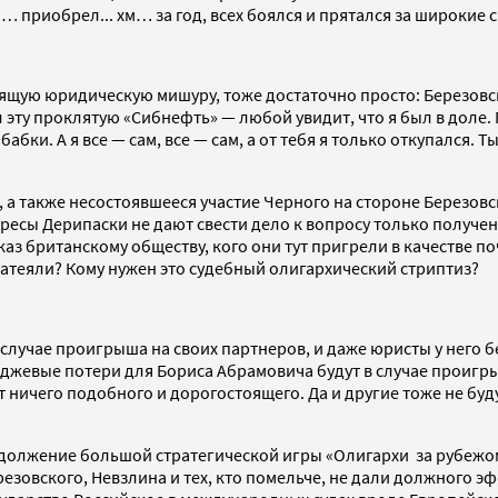
… приобрел... хм… за год, всех боялся и прятался за широкие
щую юридическую мишуру, тоже достаточно просто: Березовский
 эту проклятую «Сибнефть» — любой увидит, что я был в доле. 
бабки. А я все — сам, все — сам, а от тебя я только откупался.
а также несостоявшееся участие Черного на стороне Березовс
ересы Дерипаски не дают свести дело к вопросу только получ
каз британскому обществу, кого они тут пригрели в качестве 
 затеяли? Кому нужен это судебный олигархический стриптиз?
 случае проигрыша на своих партнеров, и даже юристы у него 
джевые потери для Бориса Абрамовича будут в случае проигрыш
ничего подобного и дорогостоящего. Да и другие тоже не будут
одолжение большой стратегической игры «Олигархи за рубежо
езовского, Невзлина и тех, кто помельче, не дали должного эф