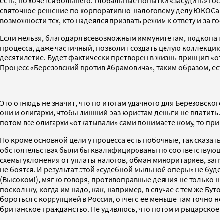
есть, но хочется большего. Глобальные попытки «засудить» г
святочное решение по корпоративно-налоговому делу ЮКОСа че
возможности тех, кто надеялся призвать режим к ответу и за 
Если нельзя, благодаря всевозможным иммунитетам, подкопат
процесса, даже частичный, позволит создать целую коллекци
десятилетие. Будет фактически претворен в жизнь принцип «от
Процесс «Березовский против Абрамовича», таким образом, ес
Это отнюдь не значит, что по итогам удачного для Березовско
они и олигархи, чтобы лишний раз юристам деньги не платить
потом все олигархи «откатывали» сами понимаете кому, то при
Но кроме основной цели у процесса есть побочные, так сказат
обстоятельствах были бы квалифицированы по соответствующи
схемы уклонения от уплаты налогов, обман миноритариев, запуг
не боятся. И результат этой «судебной мыльной оперы» не буд
(Высоком!), мягко говоря, противоправные деяния не только ни
поскольку, когда им надо, как, например, в случае с тем же Б
бороться с коррупцией в России, отчего ее меньше там точно н
британское гражданство. Не удивлюсь, что потом и рыцарское 