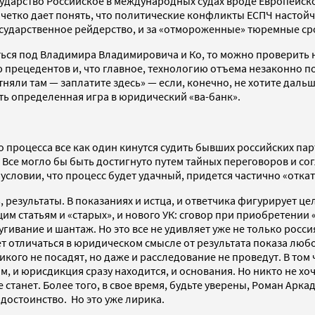
осударство Российское в международных судах вроде Европейск
тко дает понять, что политические конфликты ЕСПЧ настойчив
государственное рейдерство, и за «отмороженные» тюремные ср
ься под Владимира Владимировича и Ко, то можно проверить н
ю прецедентов и, что главное, технологию отъема незаконно 
няли там — заплатите здесь» — если, конечно, не хотите дальш
ть определенная игра в юридический «ва-банк».
го процесса все как один кинутся судить бывших российских п
. Все могло бы быть достигнуто путем тайных переговоров и с
 условии, что процесс будет удачный, придется частично «отка
ь, результаты. В показаниях и истца, и ответчика фигурирует 
м статьям и «старых», и нового УК: сговор при приобретении
ивание и шантаж. Но это все не удивляет уже не только россия
ет отличаться в юридическом смысле от результата показа люб
кого не посадят, но даже и расследование не проведут. В том 
утом, и юрисдикция сразу находится, и основания. Но никто не 
е станет. Более того, в свое время, будьте уверены, Роман Арк
достоинство. Но это уже лирика.