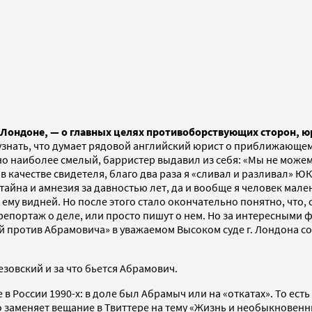
 Лондоне, — о главных целях противоборствующих сторон, ю
узнать, что думает рядовой английский юрист о приближающем
о наиболее смелый, барристер выдавил из себя: «Мы не можем 
 в качестве свидетеля, благо два раза я «сливал и разливал»
ая тайна и амнезия за давностью лет, да и вообще я человек м
ему видней. Но после этого стало окончательно понятно, что,
 репортаж о деле, или просто пишут о нем. Но за интересными
й против Абрамовича» в уважаемом Высоком суде г. Лондона со
езовский и за что бьется Абрамович.
 в России 1990-х: в доле был Абрамыч или на «откатах». То ест
но заменяет вещание в Твиттере на тему «Жизнь и необыкновен