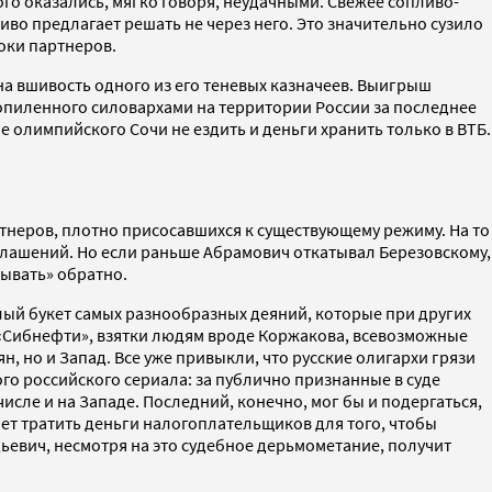
ого оказались, мягко говоря, неудачными. Свежее сопливо-
о предлагает решать не через него. Это значительно сузило
оки партнеров.
а вшивость одного из его теневых казначеев. Выигрыш
попиленного силовархами на территории России за последнее
е олимпийского Сочи не ездить и деньги хранить только в ВТБ.
артнеров, плотно присосавшихся к существующему режиму. На то
оглашений. Но если раньше Абрамович откатывал Березовскому,
тывать» обратно.
целый букет самых разнообразных деяний, которые при других
 «Сибнефти», взятки людям вроде Коржакова, всевозможные
н, но и Запад. Все уже привыкли, что русские олигархи грязи
ого российского сериала: за публично признанные в суде
числе и на Западе. Последний, конечно, мог бы и подергаться,
хочет тратить деньги налогоплательщиков для того, чтобы
адьевич, несмотря на это судебное дерьмометание, получит