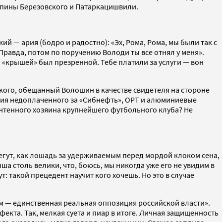
 спины Березовского и Патаркацишвили.
 — ария (бодро и радостно): «Эх, Рома, Рома, мы были так с
Правда, потом по поручению Володи ты все отнял у меня».
 Ты «крышей» был презренной. Тебе платили за услуги — вон
кого, обещанный Волошин в качестве свидетеля на стороне
ения недоплаченного за «Сибнефть», ОРТ и алюминиевые
почтенного хозяина крупнейшего футбольного клуба? Не
бегут, как лошадь за удерживаемым перед мордой клоком сена,
а столь велики, что, боюсь, мы никогда уже его не увидим в
: такой прецедент научит кого хочешь. Но это в случае
м — единственная реальная оппозиция российской власти».
фекта. Так, мелкая суета и пиар в итоге. Личная защищенность