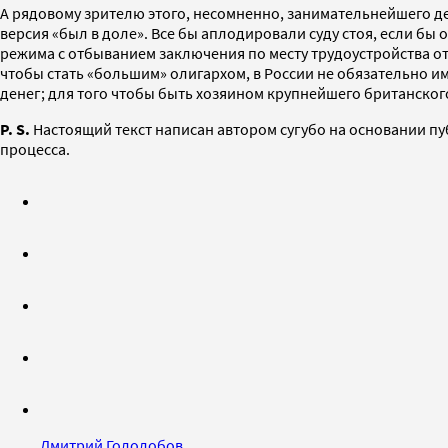
А рядовому зрителю этого, несомненно, занимательнейшего де
версия «был в доле». Все бы аплодировали суду стоя, если бы о
режима с отбыванием заключения по месту трудоустройства отве
чтобы стать «большим» олигархом, в России не обязательно 
денег; для того чтобы быть хозяином крупнейшего британского
P. S.
Настоящий текст написан автором сугубо на основании пу
процесса.
Дмитрий Гололобов