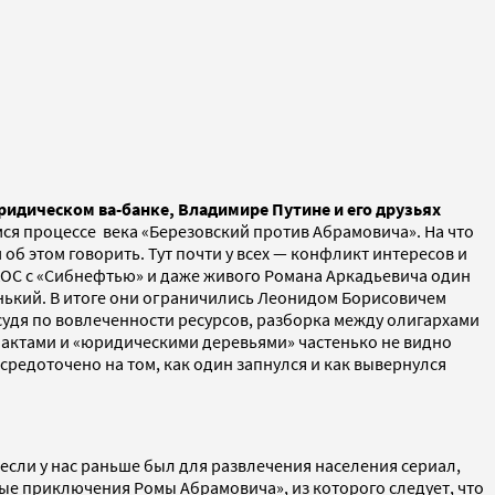
ридическом ва-банке, Владимире Путине и его друзьях
ся процессе века «Березовский против Абрамовича». На что
об этом говорить. Тут почти у всех — конфликт интересов и
 ЮКОС с «Сибнефтью» и даже живого Романа Аркадьевича один
аленький. В итоге они ограничились Леонидом Борисовичем
 судя по вовлеченности ресурсов, разборка между олигархами
 фактами и «юридическими деревьями» частенько не видно
средоточено на том, как один запнулся и как вывернулся
ь если у нас раньше был для развлечения населения сериал,
ные приключения Ромы Абрамовича», из которого следует, что