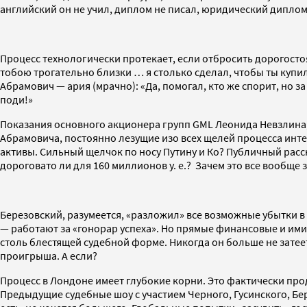
английский он не учил, диплом не писал, юридический диплом
Процесс технологически протекает, если отбросить дорогостоя
тобою трогательно близки … я столько сделал, чтобы ты купил
Абрамович — ария (мрачно): «Да, помогал, кто же спорит, но за 
поди!»
Показания основного акционера групп GML Леонида Невзлина, 
Абрамовича, постоянно лезущие изо всех щелей процесса инт
активы. Сильный щелчок по носу Путину и Ко? Публичный расс
дороговато ли для 160 миллионов у. е.? Зачем это все вообще
Березовский, разумеется, «разложил» все возможные убытки в
— работают за «гонорар успеха». Но прямые финансовые и ими
столь блестящей судебной форме. Никогда он больше не затеет 
проигрыша. А если?
Процесс в Лондоне имеет глубокие корни. Это фактически пр
Предыдущие судебные шоу с участием Черного, Гусинского, Бер