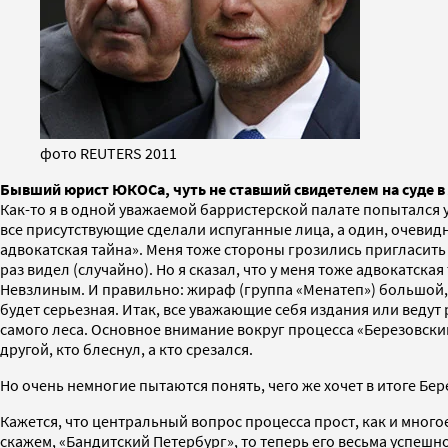
фото REUTERS 2011
Бывший юрист ЮКОСа, чуть не ставший свидетелем на суде в
Как-то я в одной уважаемой барристерской палате попытался 
все присутствующие сделали испуганные лица, а один, очевидн
адвокатская тайна». Меня тоже стороны грозились пригласить
раз видел (случайно). Но я сказал, что у меня тоже адвокатск
Невзлиным. И правильно: жираф (группа «Менатеп») большой, 
будет серьезная. Итак, все уважающие себя издания или ведут
самого леса. Основное внимание вокруг процесса «Березовски
другой, кто блеснул, а кто срезался.
Но очень немногие пытаются понять, чего же хочет в итоге Бер
Кажется, что центральный вопрос процесса прост, как и многое
скажем, «Бандитский Петербург», то теперь его весьма успеш