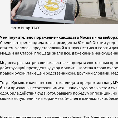
фото Итар-ТАСС
Чем поучительно поражение «кандидата Москвы» на выбора
Среди четырех кандидатов в президенты Южной Осетии у одно
стажем, человек, представлявший Южную Осетию в России даже 
МИДе и на Старой площади знали все, даже самые неискушенны
Медоева рассматривали в качестве кандидата еще осенью про
действующий президент Эдуард Кокойты. Москва в свою очеред
правой рукой, так еще и родственником. Другими словами, Ме
Тогда Кремль в качестве своего кандидата предложил главу 
были признаны несостоявшимися — ключевую роль в этом сыгр
одобрила действия суда, отобравшего победу у оппозиции, но
своих выступлениях на «оранжевый» след в цхинвальских бесп
И этого одолжения ему, конечно, не забыли. Так Медоев стал