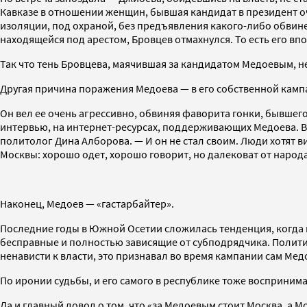
Кавказе в отношении женщин, бывшая кандидат в президент оч
изоляции, под охраной, без предъявления какого-либо обвин
находящейся под арестом, Бровцев отмахнулся. То есть его в
Так что тень Бровцева, маячившая за кандидатом Медоевым, н
Другая причина поражения Медоева — в его собственной камп
Он вел ее очень агрессивно, обвиняя фаворита гонки, бывшег
интервью, на интернет-ресурсах, поддерживающих Медоева. В 
политолог Дина Алборова. — И он не стал своим. Люди хотят в
Москвы: хорошо одет, хорошо говорит, но далековат от народа
Наконец, Медоев — «гастарбайтер».
Последние годы в Южной Осетии сложилась тенденция, когда н
бесправные и полностью зависящие от субподрядчика. Полити
ненависти к власти, это признавал во время кампании сам Мед
По иронии судьбы, и его самого в республике тоже восприним
Да и главный довод о том, что «за Медоевым стоит Москва, а М