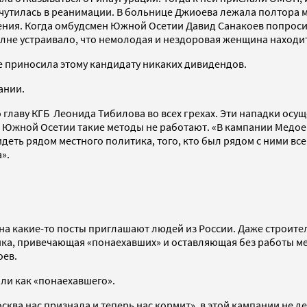
утилась в реанимации. В больнице Джиоева лежала полтора мес
ения. Когда омбудсмен Южной Осетии Давид Санакоев попроси
полне устраивало, что немолодая и нездоровая женщина находи
е приносила этому кандидату никаких дивидендов.
ании.
о главу КГБ Леонида Тибилова во всех грехах. Эти нападки ос
Южной Осетии такие методы не работают. «В кампании Медоева
идеть рядом местного политика, того, кто был рядом с ними вс
».
а какие-то посты приглашают людей из России. Даже строители
ка, привечающая «понаехавших» и оставляющая без работы ме
оев.
али как «понаехавшего».
осква нас признала и теперь нас кормит», в этой кампании не 