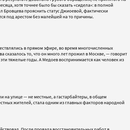
яца, хотя точнее было бы сказать «сидела»: в полной
л Бровцева прояснить статус Джиоевой, фактически
тся под арестом без малейшей на то причины.
уществлялись в прямом эфире, во время многочисленных
 сказалось то, что он много лет прожил в Москве, — говорит
е эти тяжелые годы. А Медоев воспринимается как человек из
 на улице — не местные, а гастарбайтеры, в общем
стных жителей, стала одним из главных факторов народной
действовал. После провала восстановительных работ в