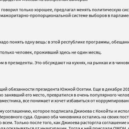
 говорил только хорошее, предлагал менять политическую сис
к мажоритарно-пропорциональной системе выборов в парламен
надо понять одну вещь: в этой республике программы, обещани
 только человек, проживший здесь не один месяц.
м в президенты. Это обсуждают на кухнях, на рынках и в чинов
ий обязанности президента Южной Осетии. Еще в декабре 201
о занявший его место, превратился в очень популярного челов
наместника, все понимает и хочет избавиться от коррумпирова
у соглашению, которое подписала Джиоева с Кокойты и испол
ерховного суда. Однако оба чиновника остались на своих пост
но всем. Только после того, как Джиоева расторгла соглашение
ала отказываться от инаугурации. Тогда к ней прислали ОМОН, 