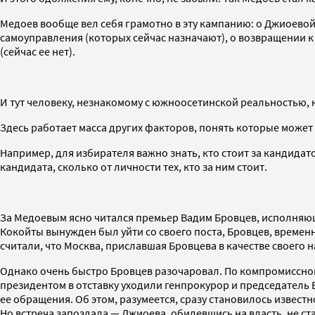
Медоев вообще вел себя грамотно в эту кампанию: о Джиоевой
самоуправления (которых сейчас назначают), о возвращении 
(сейчас ее нет).
И тут человеку, незнакомому с южноосетинской реальностью, 
Здесь работает масса других факторов, понять которые может
Например, для избирателя важно знать, кто стоит за кандидато
кандидата, сколько от личности тех, кто за ним стоит.
За Медоевым ясно читался премьер Вадим Бровцев, исполняющ
Кокойты вынужден был уйти со своего поста, Бровцев, временн
считали, что Москва, приславшая Бровцева в качестве своего 
Однако очень быстро Бровцев разочаровал. По компромиссном
президентом в отставку уходили генпрокурор и председатель В
ее обращения. Об этом, разумеется, сразу становилось извест
Но встреча запоздала — Джиоева, обидевшись на власть, не ст