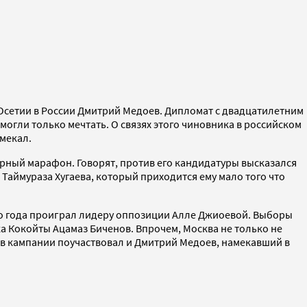
Осетии в России Дмитрий Медоев. Дипломат с двадцатилетним
огли только мечтать. О связях этого чиновника в российском
амекал.
рный марафон. Говорят, против его кандидатуры высказался
аймураза Хугаева, который приходится ему мало того что
го года проиграл лидеру оппозиции Алле Джиоевой. Выборы
а Кокойты Ацамаз Биченов. Впрочем, Москва не только не
 в кампании поучаствовал и Дмитрий Медоев, намекавший в