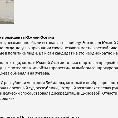
х президента Южной Осетии
го, несомненно, были все шансы на победу. Это посол Южной 
тогда, когда о признании своей независимости в республике м
е в политике люди. Да и сам кандидат на это неоднократно н
шлого года, когда в Южной Осетии только стартовал предвыбо
ь не позволила Кокойты «провести» на выборы генпрокурора Т
доева обменяли на Хугаева.
МЧС республики Анатолия Бибилова, который в ноябре прошло
ал Верховный суд республики, который возглавляет левая рук
 и всячески способствовала дискредитации Джиоевой. Отчасти
орядках.
 кандидатом Москвы на воскресных выборах.