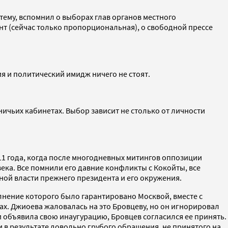
тему, вспомнил о выборах глав органов местного
т (сейчас только пропорциональная), о свободной прессе
я и политический имидж ничего не стоят.
ничьих кабинетах. Выбор зависит не столько от личности
1 года, когда после многодневных митингов оппозиции
ека. Все помнили его давние конфликты с Кокойты, все
нной власти прежнего президента и его окружения.
нение которого было гарантировано Москвой, вместе с
ах. Джиоева жаловалась на это Бровцеву, но он игнорировал
 и объявила свою инаугурацию, Бровцев согласился ее принять.
и в результате довольно грубого обращения, не принятого на