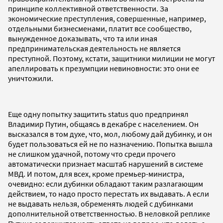
принципе коллективной ответственности. За
экономические преступления, совершенные, например,
отдельными бизнесменами, платит все сообщество,
вынужденное доказывать, что та или иная
предпринимательская деятельность не является
преступной. Поэтому, кстати, защитники милиции не могут
апеллировать к презумпции невиновности: это они ее
уничтожили.
Еще одну попытку защитить status quo предпринял
Владимир Путин, общаясь в декабре с населением. Он
высказался в том духе, что, мол, любому дай дубинку, и он
будет пользоваться ей не по назначению. Попытка вышла
не слишком удачной, потому что среди прочего
автоматически признает масштаб нарушений в системе
МВД. И потом, для всех, кроме премьер-министра,
очевидно: если дубинки обладают таким разлагающим
действием, то надо просто перестать их выдавать. А если
не выдавать нельзя, обременять людей с дубинками
дополнительной ответственностью. В неловкой реплике