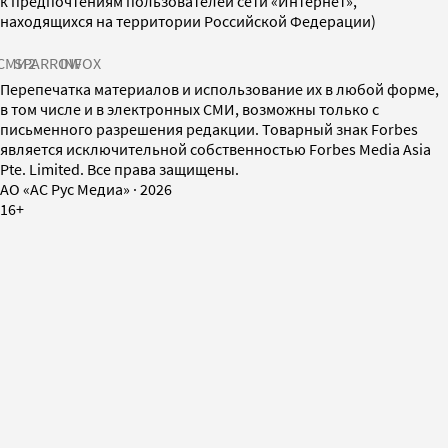
к предпочтениям пользователей сети «Интернет»,
находящихся на территории Российской Федерации)
СМИ2
SPARROW
INFOX
Перепечатка материалов и использование их в любой форме,
в том числе и в электронных СМИ, возможны только с
письменного разрешения редакции. Товарный знак Forbes
является исключительной собственностью Forbes Media Asia
Pte. Limited. Все права защищены.
AO «АС Рус Медиа»
·
2026
16+