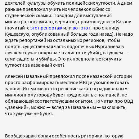
деятелей культуры обучить полицейских чуткости. А днем
раньше предложил учить их человеколюбию со
студенческой скамьи. Поводом для выступления
министра, послужило, вероятно, произошедшее в Казани
(почитайте
этот репортаж
или
вот этот
, про станицу
Кущевскую, опубликованный больше года назад). Не надо
ждать репортажей из остальных 80 регионов, чтобы
понять: существенная часть подопечных Нургалиева в
лучшем случае покрывает садистов и убийц, в худшем —
сами садисты и убийцы. Это их предполагается учить
чуткости за казенный счет?
Алексей Навальный предложил после казанской истории
просто расформировать местное МВД и укомплектовать
заново. Интуитивно это решение кажется радикальным:
миллионному городу будет трудно жить с полицией, не
обладающей соответствующим опытом. Но читая про ОВД
«Дальний», можно — вслед за Навальным — заключить,
что хуже уже не будет.
Вообще характерная особенность риторики, которую