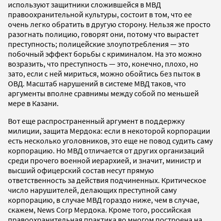
используют защитники сложившейся в МВД
правоохранительной культуры, состоит в том, что ее
очень легко обратить в другую сторону. Нельзя же просто
разогнать полицию, говорят они, потому что вырастет
преступность; полицейские злоупотребления — это
побочный эффект борьбы с криминалом. На это можно
возразить, что преступность — это, конечно, плохо, но
зато, если с ней мириться, можно обойтись без пыток в
ОВД. Масштаб нарушений в системе МВД таков, что
аргументы вполне сравнимы между собой по меньшей
мере в Казани.
Вот еще распространенный аргумент в поддержку
милиции, защита Мердока: если в некоторой корпорации
есть несколько уголовников, это еще не повод судить саму
корпорацию. Но МВД отличается от других организаций
среди прочего военной иерархией, и значит, министр и
высший офицерский состав несут прямую
ответственность за действия подчиненных. Критическое
число нарушителей, делающих преступной саму
корпорацию, в случае МВД гораздо ниже, чем в случае,
скажем, News Corp Мердока. Кроме того, российская
правоохранительная практика во многом построена на