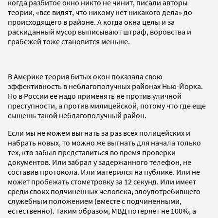
когда разбитое окно никто не чинит, писали авторы
теории, «все видят, что никому нет никакого дела» до
происходящего в районе. А когда окна целы и за
раскиданный мусор выписывают штраф, воровства и
грабежей тоже становится меньше.
В Америке теория битых окон показала свою
эффективность в неблагополучных районах Нью-Йорка.
Но в России ее надо применять не против уличной
преступности, а против милицейской, потому что где еще
сыщешь такой неблагополучный район.
Если мы не можем выгнать за раз всех полицейских и
набрать новых, то можно же выгнать для начала только
тех, кто забыл представиться во время проверки
документов. Или забрал у задержанного телефон, не
составив протокола. Или матерился на публике. Или не
может пробежать стометровку за 12 секунд. Или имеет
среди своих подчиненных человека, злоупотребившего
служебным положением (вместе с подчиненными,
естественно). Таким образом, МВД потеряет не 100%, а