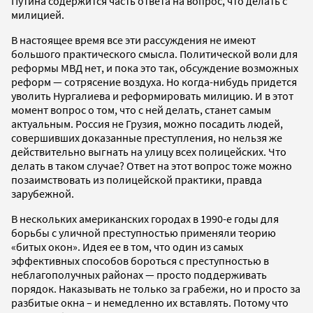
Путина содержится часть ответа на вопрос, что делать с
милицией.
В настоящее время все эти рассуждения не имеют
большого практического смысла. Политической воли для
реформы МВД нет, и пока это так, обсуждение возможных
реформ — сотрясение воздуха. Но когда-нибудь придется
уволить Нургалиева и реформировать милицию. И в этот
момент вопрос о том, что с ней делать, станет самым
актуальным. Россия не Грузия, можно посадить людей,
совершивших доказанные преступления, но нельзя же
действительно выгнать на улицу всех полицейских. Что
делать в таком случае? Ответ на этот вопрос тоже можно
позаимствовать из полицейской практики, правда
зарубежной.
В нескольких американских городах в 1990-е годы для
борьбы с уличной преступностью применяли теорию
«битых окон». Идея ее в том, что один из самых
эффективных способов бороться с преступностью в
неблагополучных районах — просто поддерживать
порядок. Наказывать не только за грабежи, но и просто за
разбитые окна – и немедленно их вставлять. Потому что