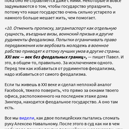
пока оно не справляется даже с ними. Некоторые и вовсе
задумываются о том, чтобы государство упразднить,
потому что наше государство очень сильно устарело и
намного больше мешает жить, чем помогает.
«10. Отменить прописку, загранпаспорт как отдельную
сущность, въездные визы, воинский призыв и другие
рудименты феодализма. Попытки ограничивать право
передвижения или вербовать молодежь в военное
рабство приводят к оттоку лучших умов в другие страны.
XXI век — век без феодальных границ»,
—
пишет Павел. И
это, в общем-то, правильно. За исключением одного.
Перед тем как избавиться от рудиментов феодализма,
надо избавиться от самого феодализма.
Если ты живешь в XXI веке и сделал неплохой аналог
Facebook, тяжело поверить, что прямо за окнами твоего
офиса, расположенного на последнем этаже дома
Зингера, находится феодальное государство. А оно там
есть.
Все мы
видели
, как двое полицейских пытались сломать
руку Алексею Навальному. После этого в суд как ни в чем