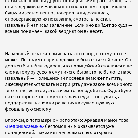
не бывало пришли другие полицейские и рассказали, как
они задерживали Навального и как он им сопротивлялся.
Судья им, естественно, поверил, а видеозапись,
опровергающую их показания, смотреть не стал.
Навальный написал заявление. Если оно дойдет до суда —
все мы понимаем, какой вердикт он вынесет.
Навальный не может выиграть этот спор, потому что не
может. Потому что принадлежит к более низкой касте. Он
должен быть благодарен, что полицейский сжалился и не
сломал ему руку, хотя ему ничего бы за это не было. В паре
Навальный — Полицейский последний может пытать,
лжесвидетельствовать и отрицать даже закон всемирного
тяготения, если ему это зачем-то понадобится. Судья будет
на его стороне, потому что задача суда — не судить, а
поддерживать своими решениями существующую
феодальную систему.
Впрочем, в легендарном репортаже Аркадия Мамонтова
«Неприкасаемые»
беспомощным оказывается уже
полицейский. Ему хамят и угрожают, его открыто