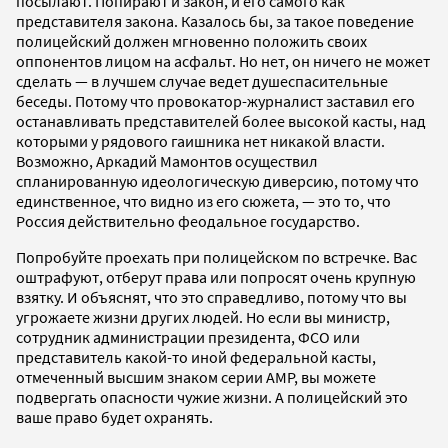
посылают. Попирают и закон, и его самого как
представителя закона. Казалось бы, за такое поведение
полицейский должен мгновенно положить своих
оппонентов лицом на асфальт. Но нет, он ничего не может
сделать — в лучшем случае ведет душеспасительные
беседы. Потому что провокатор-журналист заставил его
останавливать представителей более высокой касты, над
которыми у рядового гаишника нет никакой власти.
Возможно, Аркадий Мамонтов осуществил
спланированную идеологическую диверсию, потому что
единственное, что видно из его сюжета, — это то, что
Россия действительно феодальное государство.
Попробуйте проехать при полицейском по встречке. Вас
оштрафуют, отберут права или попросят очень крупную
взятку. И объяснят, что это справедливо, потому что вы
угрожаете жизни других людей. Но если вы министр,
сотрудник администрации президента, ФСО или
представитель какой-то иной федеральной касты,
отмеченный высшим знаком серии АМР, вы можете
подвергать опасности чужие жизни. А полицейский это
ваше право будет охранять.