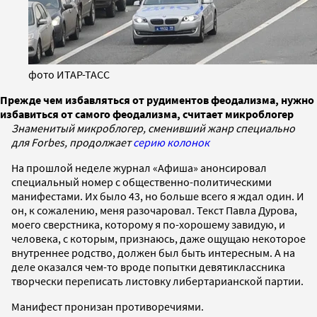
фото ИТАР-ТАСС
Прежде чем избавляться от рудиментов феодализма, нужно
избавиться от самого феодализма, считает микроблогер
Знаменитый микроблогер, сменивший жанр специально
для Forbes, продолжает
серию колонок
На прошлой неделе журнал «Афиша» анонсировал
специальный номер с общественно-политическими
манифестами. Их было 43, но больше всего я ждал один. И
он, к сожалению, меня разочаровал. Текст Павла Дурова,
моего сверстника, которому я по-хорошему завидую, и
человека, с которым, признаюсь, даже ощущаю некоторое
внутреннее родство, должен был быть интересным. А на
деле оказался чем-то вроде попытки девятиклассника
творчески переписать листовку либертарианской партии.
Манифест пронизан противоречиями.