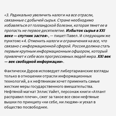
«3. Радикально увеличить налоги на все отрасли,
связанные с добычей сырья. Стране необходимо
избавляться от голландской болезни, которая тянет ее в
пропасть не первое десятилетие.
Избыток сырья в XXI
веке — спутник застоя
», — пишет Павел
.
И следующим же
пунктом
: «
4. Отменить налоги и ограничения на все, что
связано с информационной сферой. Россия должна стать
первым крупным информационным офшором, который
привлечет к себе всех прогрессивных людей мира.
XXI век
— век свободной информации
»
.
Фактически Дуров исповедует либертарианские взгляды
только в отношении отрасли информационных
технологий, а к нефтяникам хочет применить самые
жесткие меры государственного вмешательства.
Нефтяной магнат Эллис Уайет, персонаж книги «Атлант
расправил плечи», сжег за такое все свои нефтяные
вышки по принципу «ни себе, ни людям» и уехал в
общество посвободнее.