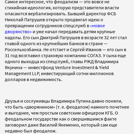
Самое интересное, что феодализм — это вовсе не
стихийная идеология, которую представители власти
опасаются вербализировать. Бывший директор ФСБ
Николай Патрушев открыто продвигал идею о
превращении сотрудников спецслужб в
«новое
дворянство»
и уже начал передавать детям крупные
наделы. Его сын Дмитрий Патрушев в возрасте 32 лет стал
главой одного из крупнейших банков в стране —
Россельхозбанка. Не отстает и Сергей Иванов — его сын в
31 год возглавил страховую компанию СОГАЗ. У сына еще
одного выходца из спецслужб, главы РЖД Владимира
Якунина — инвестфонд Venture Investment & Yield
Management LLP, инвестирующий сотни миллионов
долларов в недвижимость.
Друзья и сослуживцы Владимира Путина давно поняли,
что быть «дворянином» (т. е. феодалом) намного почетнее
и выгоднее, чем простым советским офицером КГБ. О
феодальном государстве как о свершившимся факте
заговорил даже Василий Якеменко, который сам еще
недавно был феодалом.