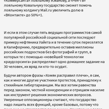
«Коммерсанта» лояльному Усманову, а «Рен-ТВ»
лояльному Ковальчуку государство сможет помочь
лояльному холдингу Mail.ru увеличить долю в
«ВКонтакте» до 50%+1.
И если в этом случае пять ведущих программистов самой
популярной российской социальной сети последуют
примеру нефтяника Уайета и в течение суток переселятся
в Калифорнию, предварительно оставив миллионы
российских подростков без фотографий и групп, в
которых те с помощью «новейшей технологии
краудсорсинга» распределяют одно домашнее задание на
30 человек, их вряд ли кто-то осудит.
Будучи автором фразы «Хомяк расправил плечи», я сам,
как и многие другие участники протестов, принадлежу к
стихийным либертарианцам. Мы все хотим равенства
перед законом, честной конкуренции и отрицаем насилие
как инструмент решения экономических вопросов.
Умеренные оппозиционеры считают, что государство
надо лишить всех функций, кроме базовых, потому что