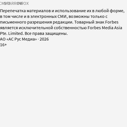
СМИ2
SPARROW
INFOX
Перепечатка материалов и использование их в любой форме,
в том числе и в электронных СМИ, возможны только с
письменного разрешения редакции. Товарный знак Forbes
является исключительной собственностью Forbes Media Asia
Pte. Limited. Все права защищены.
AO «АС Рус Медиа»
·
2026
16+