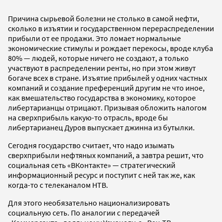
Причина сырьевой болезни не столько в самой нефти,
сколько в изъятии и государственном перераспределении
прибыли от ее продажи. Это ломает нормальные
экономические стимулы и рождает перекосы, вроде клуба
80% — людей, которые ничего не создают, а только
участвуют в распределении ренты, но при этом живут
богаче всех в стране. Изъятие прибылей у одних частных
компаний и создание преференций другим не что иное,
как вмешательство государства в экономику, которое
либертарианцы отрицают. Призывая обложить налогом
на сверхприбыль какую-то отрасль, вроде бы
либертарианец Дуров выпускает джинна из бутылки.
Сегодня государство считает, что надо изымать
сверхприбыли нефтяных компаний, а завтра решит, что
социальная сеть «ВКонтакте» — стратегический
информационный ресурс и поступит с ней так же, как
когда-то с телеканалом НТВ.
Для этого необязательно национализировать
социальную сеть. По аналогии с передачей