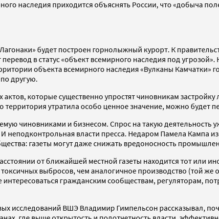
рного наследия приходится объяснять России, что «добыча по
«Лагонаки» будет построен горнолыжный курорт. К правитель
т перевод в статус «объект всемирного наследия под угрозой»
ерритории объекта всемирного наследия «Вулканы Камчатки» гот
 по другую.
 актов, которые существенно упростят чиновникам застройку 
 что территория утратила особо ценное значение, можно будет 
аемую чиновниками и бизнесом. Спрос на такую деятельность 
сах. И неподконтрольная власти пресса. Недаром Памела Кампа 
щества: газеты могут даже снижать вредоносность промышле
асстоянии от ближайшей местной газеты находится тот или иной
 токсичных выбросов, чем аналогичное производство (той же о
ще интересоваться гражданским сообществам, регуляторам, пот
овых исследований ВШЭ Владимир Гимпельсон рассказывал, поче
транах, где выше открытость и подотчетность власти, эффектив