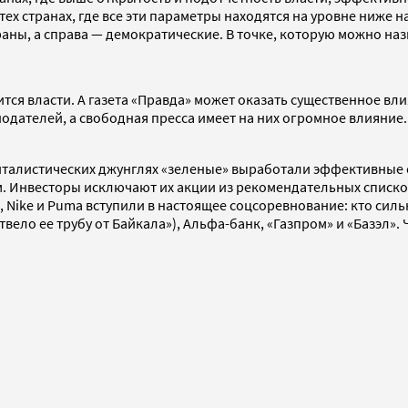
ех странах, где все эти параметры находятся на уровне ниже н
аны, а справа — демократические. В точке, которую можно наз
ится власти. А газета «Правда» может оказать существенное в
дателей, а свободная пресса имеет на них огромное влияние. 
питалистических джунглях «зеленые» выработали эффективные
 Инвесторы исключают их акции из рекомендательных списков.
, Nike и Puma вступили в настоящее соцсоревнование: кто сил
вело ее трубу от Байкала»), Альфа-банк, «Газпром» и «Базэл». 