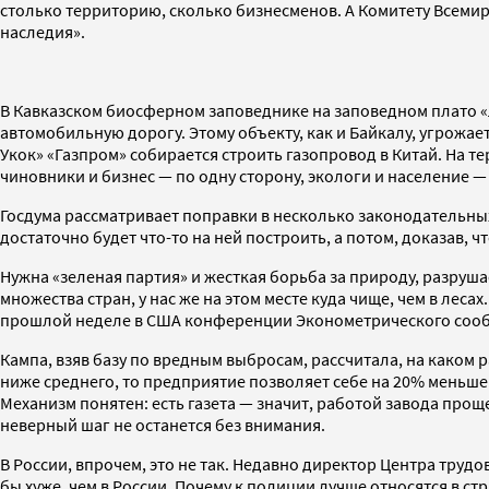
столько территорию, сколько бизнесменов. А Комитету Всеми
наследия».
В Кавказском биосферном заповеднике на заповедном плато 
автомобильную дорогу. Этому объекту, как и Байкалу, угрожае
Укок» «Газпром» собирается строить газопровод в Китай. На т
чиновники и бизнес — по одну сторону, экологи и население —
Госдума рассматривает поправки в несколько законодательных
достаточно будет что-то на ней построить, а потом, доказав,
Нужна «зеленая партия» и жесткая борьба за природу, разруш
множества стран, у нас же на этом месте куда чище, чем в ле
прошлой неделе в США конференции Эконометрического сооб
Кампа, взяв базу по вредным выбросам, рассчитала, на каком р
ниже среднего, то предприятие позволяет себе на 20% меньше
Механизм понятен: есть газета — значит, работой завода про
неверный шаг не останется без внимания.
В России, впрочем, это не так. Недавно директор Центра труд
бы хуже, чем в России. Почему к полиции лучше относятся в с