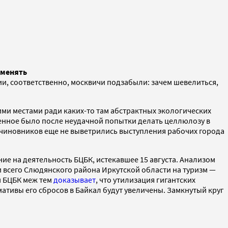
 менять
ии, соответственно, москвичи подзабыли: зачем шевелиться,
ми местами ради каких-то там абстрактных экологических
енное было после неудачной попытки делать целлюлозу в
и чиновников еще не выветрились выступления рабочих города
 на деятельность БЦБК, истекавшее 15 августа. Анализом
 всего Слюдянского района Иркутской области на туризм —
м БЦБК меж тем
доказывает
, что утилизация гигантских
мативы его сбросов в Байкал будут увеличены. Замкнутый круг