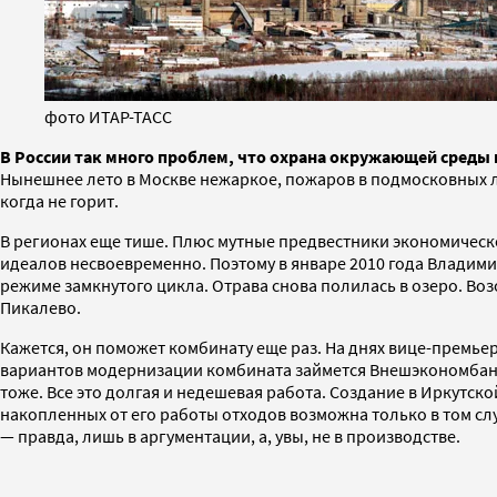
фото ИТАР-ТАСС
В России так много проблем, что охрана окружающей среды 
Нынешнее лето в Москве нежаркое, пожаров в подмосковных ле
когда не горит.
В регионах еще тише. Плюс мутные предвестники экономическо
идеалов несвоевременно. Поэтому в январе 2010 года Владим
режиме замкнутого цикла. Отрава снова полилась в озеро. В
Пикалево.
Кажется, он поможет комбинату еще раз. На днях вице-премь
вариантов модернизации комбината займется Внешэкономбанк.
тоже. Все это долгая и недешевая работа. Создание в Иркутск
накопленных от его работы отходов возможна только в том слу
— правда, лишь в аргументации, а, увы, не в производстве.