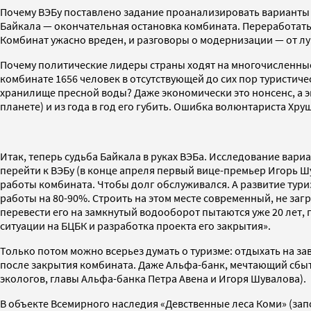
Почему ВЭБу поставлено задание проанализировать варианты
Байкала — окончательная остановка комбината. Переработать 
Комбинат ужасно вреден, и разговоры о модернизации — от лу
Почему политические лидеры страны ходят на многочисленные
комбинате 1656 человек в отсутствующей до сих пор туристич
хранилище пресной воды? Даже экономически это нонсенс, а э
планете) и из года в год его губить. Ошибка волюнтариста Хр
Итак, теперь судьба Байкала в руках ВЭБа. Исследование вари
перейти к ВЭБу (в конце апреля первый вице-премьер Игорь Ш
работы комбината. Чтобы долг обслуживался. А развитие туриз
работы на 80-90%. Строить на этом месте современный, не заг
перевести его на замкнутый водооборот пытаются уже 20 лет
ситуации на БЦБК и разработка проекта его закрытия».
Только потом можно всерьез думать о туризме: отдыхать на з
после закрытия комбината. Даже Альфа-банк, мечтающий сбыть д
экологов, главы Альфа-банка Петра Авена и Игоря Шувалова).
В объекте Всемирного наследия «Девственные леса Коми» (за