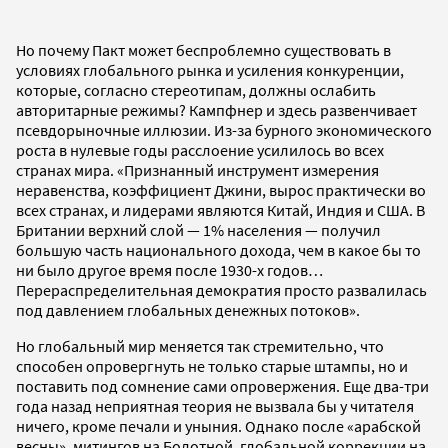
Но почему Пакт может беспроблемно существовать в
условиях глобального рынка и усиления конкуренции,
которые, согласно стереотипам, должны ослабить
авторитарные режимы? Кампфнер и здесь развенчивает
псевдорыночные иллюзии. Из-за бурного экономического
роста в нулевые годы расслоение усилилось во всех
странах мира. «Признанный инструмент измерения
неравенства, коэффициент Джини, вырос практически во
всех странах, и лидерами являются Китай, Индия и США. В
Британии верхний слой — 1% населения — получил
большую часть национального дохода, чем в какое бы то
ни было другое время после 1930-х годов…
Перераспределительная демократия просто развалилась
под давлением глобальных денежных потоков».
Но глобальный мир меняется так стремительно, что
способен опровергнуть не только старые штампы, но и
поставить под сомнение сами опровержения. Еще два-три
года назад неприятная теория не вызвала бы у читателя
ничего, кроме печали и уныния. Однако после «арабской
весны», митингов на Болотной, глобальной коррекции на