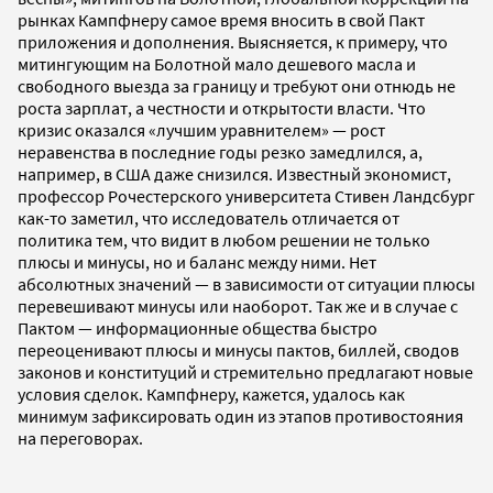
рынках Кампфнеру самое время вносить в свой Пакт
приложения и дополнения. Выясняется, к примеру, что
митингующим на Болотной мало дешевого масла и
свободного выезда за границу и требуют они отнюдь не
роста зарплат, а честности и открытости власти. Что
кризис оказался «лучшим уравнителем» — рост
неравенства в последние годы резко замедлился, а,
например, в США даже снизился. Известный экономист,
профессор Рочестерского университета Стивен Ландсбург
как-то заметил, что исследователь отличается от
политика тем, что видит в любом решении не только
плюсы и минусы, но и баланс между ними. Нет
абсолютных значений — в зависимости от ситуации плюсы
перевешивают минусы или наоборот. Так же и в случае с
Пактом — информационные общества быстро
переоценивают плюсы и минусы пактов, биллей, сводов
законов и конституций и стремительно предлагают новые
условия сделок. Кампфнеру, кажется, удалось как
минимум зафиксировать один из этапов противостояния
на переговорах.