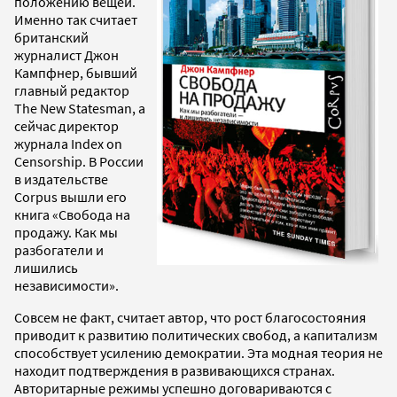
положению вещей.
Именно так считает
британский
журналист Джон
Кампфнер, бывший
главный редактор
The New Statesman, а
сейчас директор
журнала Index on
Censorship. В России
в издательстве
Corpus вышли его
книга «Свобода на
продажу. Как мы
разбогатели и
лишились
независимости».
Совсем не факт, считает автор, что рост благосостояния
приводит к развитию политических свобод, а капитализм
способствует усилению демократии. Эта модная теория не
находит подтверждения в развивающихся странах.
Авторитарные режимы успешно договариваются с