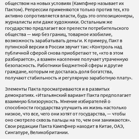
обществом на новых условиях (Кампфнер называет их
Пактом). Репрессии применяются только против тех, кто
активно сопротивляется власти, будь это оппозиционеры,
журналисты или даже художники. Остальным же
государство предлагает все прелести потребительского
общества — мир без границ, товарное изобилие,
возможность зарабатывать деньги. К примеру, Пакт в
путинской версии в России звучит так: «Контроль над
публичной сферой снова приобретают те, «кто в этом
разбирается», а взамен население получает утраченную
безопасность. Работники бюджетной сферы и другие
граждане, которым не досталась доля богатства,
получают стабильность и регулярную заработную плату».
Элементы Пакта просматриваются и в развитых
демократиях. «Итальянский вариант Пакта предполагает
взаимную близорукость. Мнение избирателей о
способности государства улучшить их жизнь настолько
низкое, что все, чего они хотят от государства, — чтобы
оно смотрело сквозь пальцы на то, чем они занимаются».
Свои редакции Пакта Кампфнер находит в Китае, ОАЭ,
Сингапуре, Великобритании.