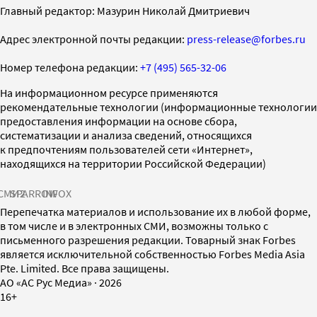
Главный редактор: Мазурин Николай Дмитриевич
Адрес электронной почты редакции:
press-release@forbes.ru
Номер телефона редакции:
+7 (495) 565-32-06
На информационном ресурсе применяются
рекомендательные технологии (информационные технологии
предоставления информации на основе сбора,
систематизации и анализа сведений, относящихся
к предпочтениям пользователей сети «Интернет»,
находящихся на территории Российской Федерации)
СМИ2
SPARROW
INFOX
Перепечатка материалов и использование их в любой форме,
в том числе и в электронных СМИ, возможны только с
письменного разрешения редакции. Товарный знак Forbes
является исключительной собственностью Forbes Media Asia
Pte. Limited. Все права защищены.
AO «АС Рус Медиа»
·
2026
16+