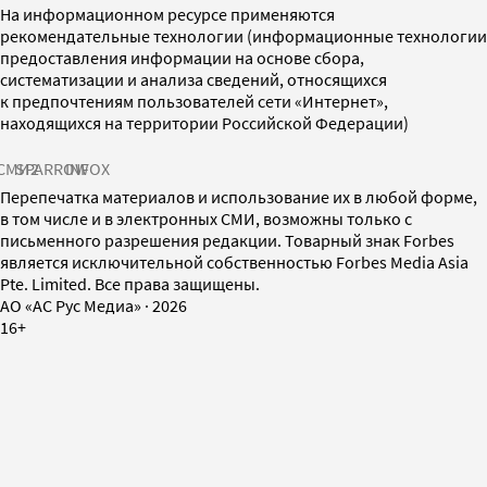
На информационном ресурсе применяются
рекомендательные технологии (информационные технологии
предоставления информации на основе сбора,
систематизации и анализа сведений, относящихся
к предпочтениям пользователей сети «Интернет»,
находящихся на территории Российской Федерации)
СМИ2
SPARROW
INFOX
Перепечатка материалов и использование их в любой форме,
в том числе и в электронных СМИ, возможны только с
письменного разрешения редакции. Товарный знак Forbes
является исключительной собственностью Forbes Media Asia
Pte. Limited. Все права защищены.
AO «АС Рус Медиа»
·
2026
16+