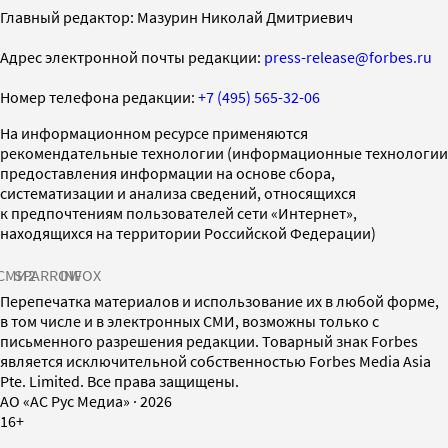
Главный редактор: Мазурин Николай Дмитриевич
Адрес электронной почты редакции:
press-release@forbes.ru
Номер телефона редакции:
+7 (495) 565-32-06
На информационном ресурсе применяются
рекомендательные технологии (информационные технологии
предоставления информации на основе сбора,
систематизации и анализа сведений, относящихся
к предпочтениям пользователей сети «Интернет»,
находящихся на территории Российской Федерации)
СМИ2
SPARROW
INFOX
Перепечатка материалов и использование их в любой форме,
в том числе и в электронных СМИ, возможны только с
письменного разрешения редакции. Товарный знак Forbes
является исключительной собственностью Forbes Media Asia
Pte. Limited. Все права защищены.
AO «АС Рус Медиа»
·
2026
16+