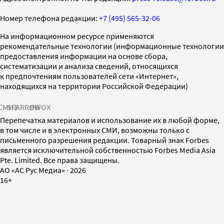
Номер телефона редакции:
+7 (495) 565-32-06
На информационном ресурсе применяются
рекомендательные технологии (информационные технологии
предоставления информации на основе сбора,
систематизации и анализа сведений, относящихся
к предпочтениям пользователей сети «Интернет»,
находящихся на территории Российской Федерации)
СМИ2
SPARROW
INFOX
Перепечатка материалов и использование их в любой форме,
в том числе и в электронных СМИ, возможны только с
письменного разрешения редакции. Товарный знак Forbes
является исключительной собственностью Forbes Media Asia
Pte. Limited. Все права защищены.
AO «АС Рус Медиа»
·
2026
16+