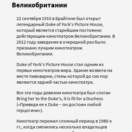
Великобритании
22 сентября 1910 в Брайтоне был открыт
легендарный Duke of York's Picture House,
который является старейшим постоянно
действующим кинотеатром Великобритании. В
2012 году заведение в очередной раз было
признано лучшим кинотеатром
Великобритании.
Duke of York's Picture House стал одним из
первых кинотеатров мира. Здание возвели на
месте пивоварни, стены которой до сих пор
являются задней частью кинотеатра.
Все эти годы девизом кинотеатра был слоган
Bring her to the Duke's, it is fit for a Duchess
(«Приведи ее к Duke – он достоин любой
герцогини»).
Кинотеатр пережил сложный период в 1980-х
гг., когда сменились несколько владельцев