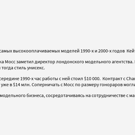
 самых высокооплачиваемых моделей 1990-х и 2000-х годов Кей
орка Мосс заметил директор лондонского модельного агентства
 тогда стиль унисекс.
редине 1990-х час работы с ней стоил $10 000. Контракт с Chan
я уже в $14 млн. Соперничать с Мосс по размеру гонораров мог
 модельного бизнеса, сосредотачиваясь на сотрудничестве с м