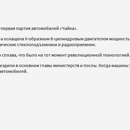
а первая партия автомобилей «Чайка».
ла оснащена V-образным 8-цилиндровым двигателем мощностью
рические стеклоподъемники и радиоприемник.
о сплава, что было на тот момент революционной технологией
ездили в основном главы министерств и послы. Когда машины у
 автомобилей.