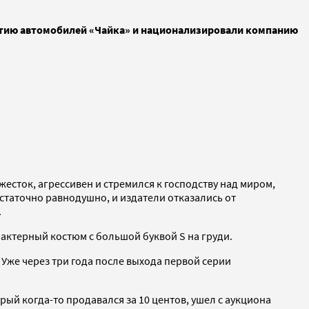
партию автомобилей «Чайка» и национализировали компанию
жесток, агрессивен и стремился к господству над миром,
остаточно равнодушно, и издатели отказались от
.
рактерный костюм с большой буквой S на груди.
 Уже через три года после выхода первой серии
ый когда-то продавался за 10 центов, ушел с аукциона