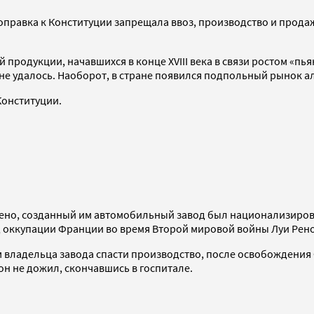
я поправка к Конституции запрещала ввоз, производство и про
продукции, начавшихся в конце XVIII века в связи ростом «пь
не удалось. Наоборот, в стране появился подпольный рынок а
Конституции.
и Рено, созданный им автомобильный завод был национализиров
иод оккупации Франции во время Второй мировой войны Луи Рен
ем владельца завода спасти производство, после освобождения
 он не дожил, скончавшись в госпитале.