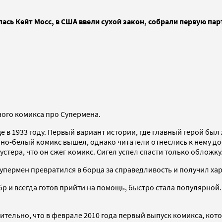
лась Кейт Мосс, в США ввели сухой закон, собрали первую 
ного комикса про Супермена.
 в 1933 году. Первый вариант истории, где главный герой был 
ерно-белый комикс вышел, однако читатели отнеслись к нему д
тера, что он сжег комикс. Сигел успел спасти только обложку
Супермен превратился в борца за справедливость и получил ха
бр и всегда готов прийти на помощь, быстро стала популярной.
тельно, что в феврале 2010 года первый выпуск комикса, котор