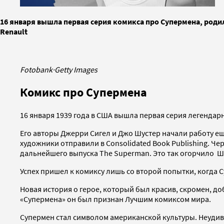
16 января вышла первая серия комикса про Супермена, роди
Renault
Fotobank
·
Getty Images
Комикс про Супермена
16 января 1939 года в США вышла первая серия легендар
Его авторы Джерри Сигел и Джо Шустер начали работу еще
художники отправили в Consolidated Book Publishing. Ч
дальнейшего выпуска The Superman. Это так огорчило Шус
Успех пришел к комиксу лишь со второй попытки, когда 
Новая история о герое, который был красив, скромен, до
«Супермена» он был признан Лучшим комиксом мира.
Супермен стал символом американской культуры. Неудиви