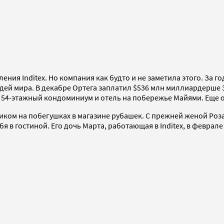
ения Inditex. Но компания как будто и не заметила этого. За г
дей мира. В декабре Ортега заплатил $536 млн миллиардерше Э
l, 54-этажный кондоминиум и отель на побережье Майями. Еще 
иком на побегушках в магазине рубашек. С прежней женой Р
я в гостиной. Его дочь Марта, работающая в Inditex, в феврал