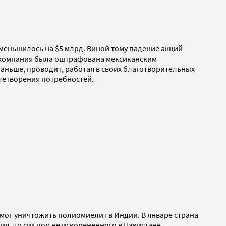
 уменьшилось на $5 млрд. Виной тому падение акций
е компания была оштрафована мексиканским
раньше, проводит, работая в своих благотворительных
влетворения потребностей.
омог уничтожить полиомиелит в Индии. В январе страна
ия, до сих пор не искорененного в Пакистане,