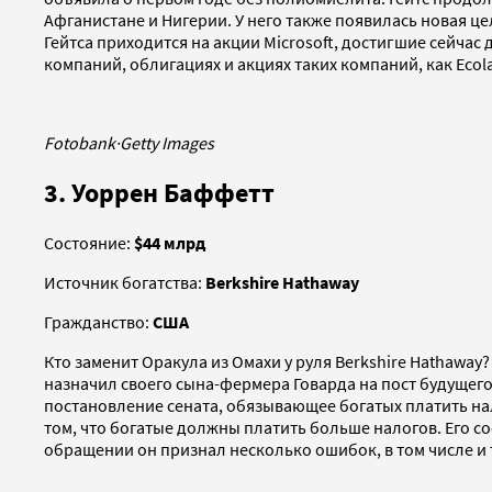
Афганистане и Нигерии. У него также появилась новая ц
Гейтса приходится на акции Microsoft, достигшие сейчас
компаний, облигациях и акциях таких компаний, как Ecol
Fotobank
·
Getty Images
3. Уоррен Баффетт
Состояние:
$44 млрд
Источник богатства:
Berkshire Hathaway
Гражданство:
США
Кто заменит Оракула из Омахи у руля Berkshire Hathaway
назначил своего сына-фермера Говарда на пост будущег
постановление сената, обязывающее богатых платить на
том, что богатые должны платить больше налогов. Его со
обращении он признал несколько ошибок, в том числе и 