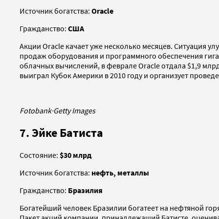
Источник богатства:
Oracle
Гражданство:
США
Акции Oracle качает уже несколько месяцев. Ситуация ул
продаж оборудования и программного обеспечения гигант
облачных вычислений, в феврале Oracle отдала $1,9 млрд
выиграл Кубок Америки в 2010 году и организует проведе
Fotobank
·
Getty Images
7. Эйке Батиста
Состояние:
$30 млрд
Источник богатства:
нефть, металлы
Гражданство:
Бразилия
Богатейший человек Бразилии богатеет на нефтяной горя
Пакет акций компании, принадлежащий Батисте, оценивает