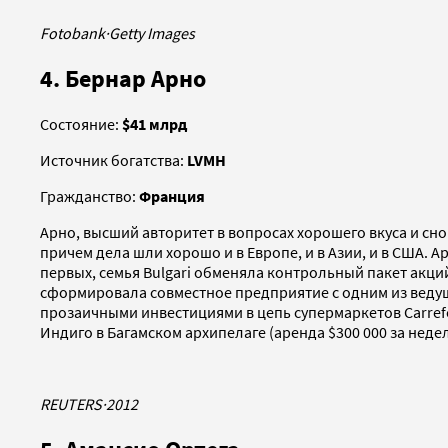
Fotobank
·
Getty Images
4. Бернар Арно
Состояние:
$41 млрд
Источник богатства:
LVMH
Гражданство:
Франция
Арно, высший авторитет в вопросах хорошего вкуса и с
причем дела шли хорошо и в Европе, и в Азии, и в США. 
первых, семья Bulgari обменяла контрольный пакет акци
сформировала совместное предприятие с одним из веду
прозаичными инвестициями в цепь супермаркетов Carrefou
Индиго в Багамском архипелаге (аренда $300 000 за недел
REUTERS
·
2012