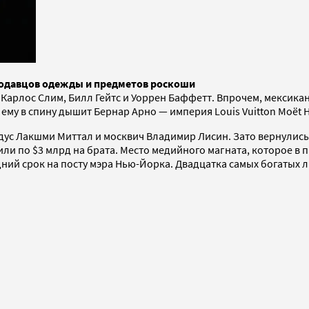
родавцов одежды и предметов роскоши
Карлос Слим, Билл Гейтс и Уоррен Баффетт. Впрочем, мексиканс
ь ему в спину дышит Бернар Арно — империя Louis Vuitton Moët
дус Лакшми Миттал и москвич Владимир Лисин. Зато вернулись 
ли по $3 млрд на брата. Место медийного магната, которое в 
ний срок на посту мэра Нью-Йорка. Двадцатка самых богатых 