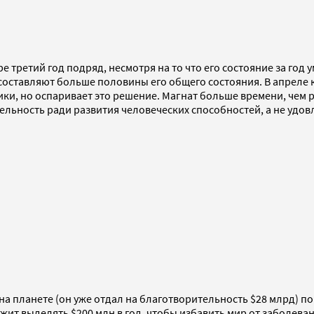
е третий год подряд, несмотря на то что его состояние за год
 составляют больше половины его общего состояния. В апрел
ки, но оспаривает это решение. Магнат больше времени, чем 
тельность ради развития человеческих способностей, а не удо
а планете (он уже отдал на благотворительность $28 млрд) п
ит выделять $200 млн в год, чтобы избавить мир от заболеван