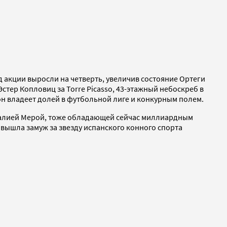
од акции выросли на четверть, увеличив состояние Ортеги
стер Копловиц за Torre Picasso, 43-этажный небоскреб в
он владеет долей в футбольной лиге и конкурным полем.
озалией Мерой, тоже обладающей сейчас миллиардным
е вышла замуж за звезду испанского конного спорта