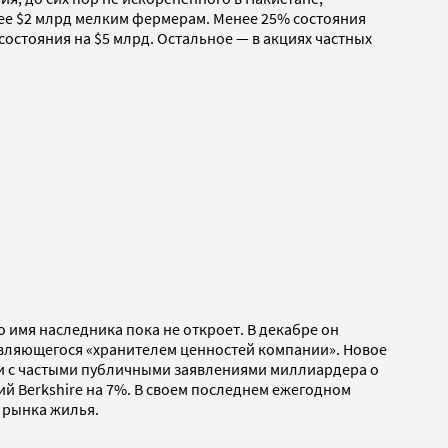
лее $2 млрд мелким фермерам. Менее 25% состояния
состояния на $5 млрд. Остальное — в акциях частных
о имя наследника пока не откроет. В декабре он
являющегося «хранителем ценностей компании». Новое
зи с частыми публичными заявлениями миллиардера о
ий Berkshire на 7%. В своем последнем ежегодном
я рынка жилья.