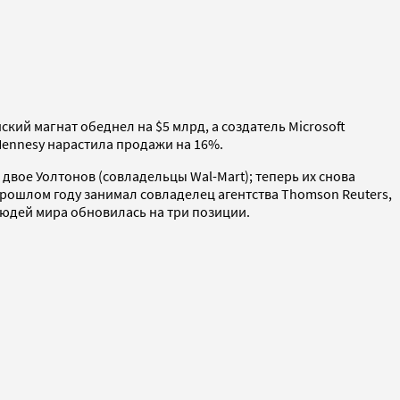
кий магнат обеднел на $5 млрд, а создатель Microsoft
 Hennesy нарастила продажи на 16%.
двое Уолтонов (совладельцы Wal-Mart); теперь их снова
прошлом году занимал совладелец агентства Thomson Reuters,
людей мира обновилась на три позиции.