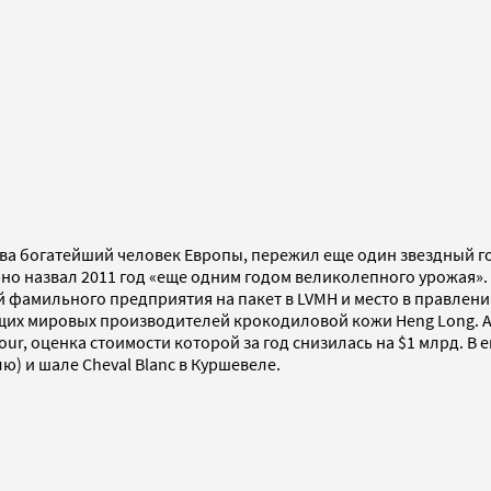
нова богатейший человек Европы, пережил еще один звездный 
Арно назвал 2011 год «еще одним годом великолепного урожая»
й фамильного предприятия на пакет в LVMH и место в правлени
щих мировых производителей крокодиловой кожи Heng Long. А
r, оценка стоимости которой за год снизилась на $1 млрд. В е
ю) и шале Cheval Blanc в Куршевеле.