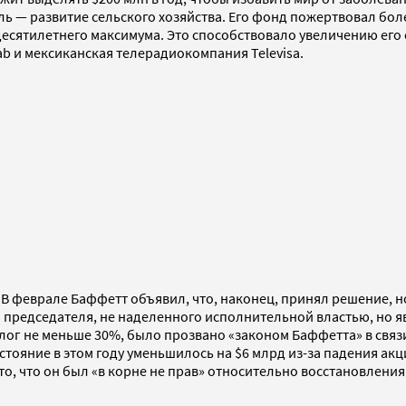
ель — развитие сельского хозяйства. Его фонд пожертвовал бо
 десятилетнего максимума. Это способствовало увеличению его 
ab и мексиканская телерадиокомпания Televisa.
? В феврале Баффетт объявил, что, наконец, принял решение, н
о председателя, не наделенного исполнительной властью, но 
лог не меньше 30%, было прозвано «законом Баффетта» в свя
стояние в этом году уменьшилось на $6 млрд из-за падения акц
то, что он был «в корне не прав» относительно восстановлени