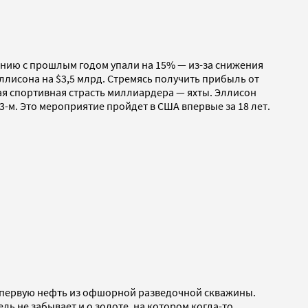
нению с прошлым годом упали на 15% — из-за снижения
ллисона на $3,5 млрд. Стремясь получить прибыль от
вная спортивная страсть миллиардера — яхты. Эллисон
3-м. Это мероприятие пройдет в США впервые за 18 лет.
ла первую нефть из офшорной разведочной скважины.
ль не забывает и о золоте, на котором когда-то