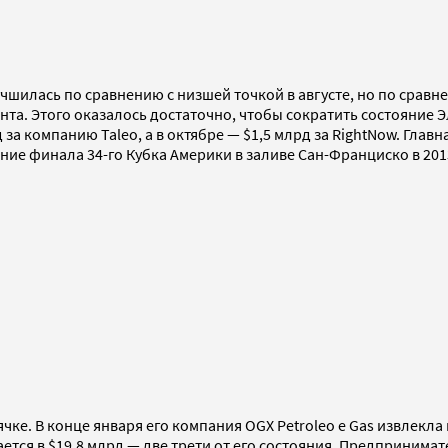
учшилась по сравнению с низшей точкой в августе, но по срав
а. Этого оказалось достаточно, чтобы сократить состояние Э
 за компанию Taleo, а в октябре — $1,5 млрд за RightNow. Гла
ние финала 34-го Кубка Америки в заливе Сан-Франциско в 201
чке. В конце января его компания OGX Petroleo e Gas извлек
ся в $19,8 млрд — две трети от его состояния. Предпринимате