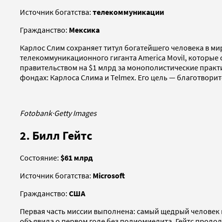
Источник богатства:
телекоммуникации
Гражданство:
Мексика
Карлос Слим сохраняет титул богатейшего человека в мир
телекоммуникационного гиганта America Movil, которые
правительством на $1 млрд за монополистические практи
фондах: Карлоса Слима и Telmex. Его цель — благотвори
Fotobank
·
Getty Images
2. Билл Гейтс
Состояние:
$61 млрд
Источник богатства:
Microsoft
Гражданство:
США
Первая часть миссии выполнена: самый щедрый человек н
объявила о первом годе без полиомиелита. Гейтс продолж