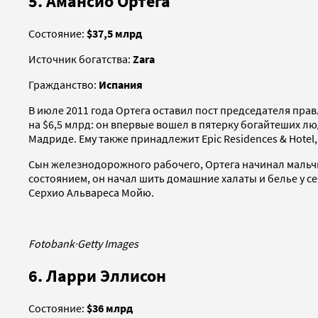
5. Амансио Ортега
Состояние:
$37,5 млрд
Источник богатства:
Zara
Гражданство:
Испания
В июле 2011 года Ортега оставил пост председателя правл
на $6,5 млрд: он впервые вошел в пятерку богайтеших лю
Мадриде. Ему также принадлежит Epic Residences & Hote
Сын железнодорожного рабочего, Ортега начинал мальч
состоянием, он начал шить домашние халаты и белье у себ
Серхио Альвареса Мойю.
Fotobank
·
Getty Images
6. Ларри Эллисон
Состояние:
$36 млрд