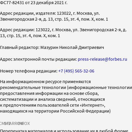
ФС77-82431 от 23 декабря 2021 г.
Адрес редакции, издателя: 123022, г. Москва, ул.
Звенигородская 2-я, д. 13, стр. 15, эт. 4, пом. X, ком. 1
Адрес редакции: 123022, г. Москва, ул. Звенигородская 2-я, д.
13, стр. 15, эт. 4, пом. X, ком. 1
Главный редактор: Мазурин Николай Дмитриевич
Адрес электронной почты редакции:
press-release@forbes.ru
Номер телефона редакции:
+7 (495) 565-32-06
На информационном ресурсе применяются
рекомендательные технологии (информационные технологии
предоставления информации на основе сбора,
систематизации и анализа сведений, относящихся
к предпочтениям пользователей сети «Интернет»,
находящихся на территории Российской Федерации)
СМИ2
SPARROW
INFOX
Перепечатка материалов и использование их в любой форме,