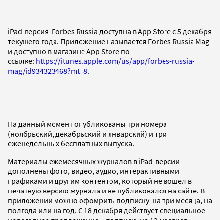
iPad-версия Forbes Russia доступна в App Store c 5 декабря
текущего года. Приложение называется Forbes Russia Mag
и доступно в магазине App Store по
ссылке:
https://itunes.apple.com/us/app/forbes-russia-
mag/id934323468?mt=8
.
На данный момент опубликованы три номера
(ноябрьский, декабрьский и январский) и три
еженедельных бесплатных выпуска.
Материалы ежемесячных журналов в iPad-версии
дополнены фото, видео, аудио, интерактивными
графиками и другим контентом, который не вошел в
печатную версию журнала и не публиковался на сайте. В
приложении можно офомрить подписку на три месяца, на
полгода или на год. С 18 декабря действует специальное
новогоднее предложение – подписку на 12 месяцев