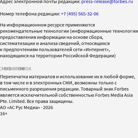
Адрес электронной почты редакции:
press-release@forbes.ru
Номер телефона редакции:
+7 (495) 565-32-06
На информационном ресурсе применяются
рекомендательные технологии (информационные технологии
предоставления информации на основе сбора,
систематизации и анализа сведений, относящихся
к предпочтениям пользователей сети «Интернет»,
находящихся на территории Российской Федерации)
СМИ2
SPARROW
INFOX
Перепечатка материалов и использование их в любой форме,
в том числе и в электронных СМИ, возможны только с
письменного разрешения редакции. Товарный знак Forbes
является исключительной собственностью Forbes Media Asia
Pte. Limited. Все права защищены.
AO «АС Рус Медиа»
·
2026
16+