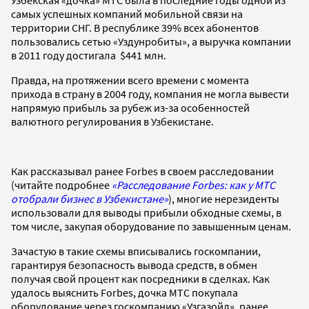
самых успешных компаний мобильной связи на
территории СНГ. В республике 39% всех абонентов
пользовались сетью «Уздунробиты», а выручка компании
в 2011 году достигала $441 млн.
Правда, на протяжении всего времени с момента
прихода в страну в 2004 году, компания не могла вывести
напрямую прибыль за рубеж из-за особенностей
валютного регулирования в Узбекистане.
Как рассказывал ранее Forbes в своем расследовании
(читайте подробнее
«Расследование Forbes: как у МТС
отобрали бизнес в Узбекистане»
), многие нерезиденты
использовали для выводы прибыли обходные схемы, в
том числе, закупая оборудование по завышенным ценам.
Зачастую в такие схемы вписывались госкомпании,
гарантируя безопасность вывода средств, в обмен
получая свой процент как посредники в сделках. Как
удалось выяснить Forbes, дочка МТС покупала
оборудование через госкомпанию «Узгазойл», ранее