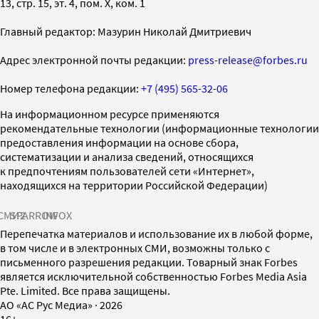
13, стр. 15, эт. 4, пом. X, ком. 1
Главный редактор: Мазурин Николай Дмитриевич
Адрес электронной почты редакции:
press-release@forbes.ru
Номер телефона редакции:
+7 (495) 565-32-06
На информационном ресурсе применяются
рекомендательные технологии (информационные технологии
предоставления информации на основе сбора,
систематизации и анализа сведений, относящихся
к предпочтениям пользователей сети «Интернет»,
находящихся на территории Российской Федерации)
СМИ2
SPARROW
INFOX
Перепечатка материалов и использование их в любой форме,
в том числе и в электронных СМИ, возможны только с
письменного разрешения редакции. Товарный знак Forbes
является исключительной собственностью Forbes Media Asia
Pte. Limited. Все права защищены.
AO «АС Рус Медиа»
·
2026
16+