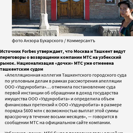
фото Анзора Бухарского / Коммерсантъ
Источник Forbes утверждает, что Москва и Ташкент ведут
переговоры о возвращении компании МТС на узбекский
рынок. Национализация «дочки» МТС уже отменена
ташкентским судом
«Апелляционная коллегия Ташкентского городского суда
по уголовным делам в рамках рассмотрения апелляции
ООО «Уздунробита»… отменила постановление суда
первой инстанции об обращении в доход государства
имущества ООО «Уздунробита» и определила объем
финансовых претензий к ООО «Уздунробита» в размере
порядка $600 млн с возможностью выплат этой суммы
врассрочку в течение восьми месяцев», — говорится в
сообщении МТС на официальном сайте компании.
Узбекская «дочка» МТС была в последние годы одной из