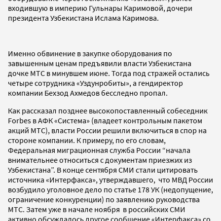
входившую в империю Гульнары Каримовой, дочери
президента Узбекистана Ислама Каримова.
Именно обвинение в закупке оборудования по
завышенным ценам предъявили власти Узбекистана
дочке МТС в минувшем июне. Тогда под стражей остались
четыре сотрудника «Уздунробиты», а гендиректор
компании Бехзод Ахмедов бесследно пропал.
Как рассказал позднее высокопоставленный собеседник
Forbes в АФК «Система» (владеет контрольным пакетом
акций МТС), власти России решили включиться в спор на
стороне компании. К примеру, по его словам,
Федеральная миграционная служба России “начала
внимательнее относиться с документам приезжих из
Узбекистана”. В конце сентября СМИ стали цитировать
источника «Интерфакса», утверждавшего, что МВД России
возбудило уголовное дело по статье 178 УК (недопущение,
ограничение конкуренции) по заявлению руководства
МТС. Затем уже в начале ноября в российских СМИ
активно обсуждалось другое сообщение «Интерфакса» со