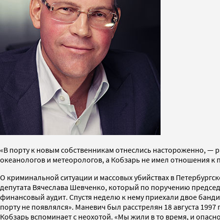
«В порту к новым собственникам отнеслись настороженно, — 
океанологов и метеорологов, а Кобзарь не имел отношения к
О криминальной ситуации и массовых убийствах в Петербургск
депутата Вячеслава Шевченко, который по поручению председ
финансовый аудит. Спустя неделю к нему приехали двое бандито
порту не появлялся». Маневич был расстрелян 18 августа 1997
Кобзарь вспоминает с неохотой. «Мы жили в то время, и опасн