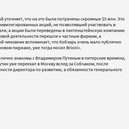
й уточняет, что на это были потрачены скромные $5 млн. Это
привилегированных акций, не позволявший участвовать в
рали, а акции были переведены в лихтенштейнскую компанию
ртовой деятельности перешли к частным фирмам, а
ый чиновник вспоминает, что Кобзарь очень мало публично
вом пиджаке, уже тогда носил Brioni».
и лично знакомы с Владимиром Путиным в питерские времена,
тин уже переехал в Москву вслед за Собчаком, после
жности директора по развитию, а обязанности генерального