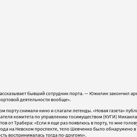
рассказывает бывший сотрудник порта. — Южилин закончил арк
 портовой деятельности вообще».
ом порту снимали кино и слагали легенды. «Новая газета» пуб
ателя комитета по управлению госимуществом (КУГИ) Михаила
в от Трабера: «Если я еще раз появлюсь в порту, то мне голов
 года на Невском проспекте, тело Шевченко было обнаружено в
ость воспринималась тогда по-другому».