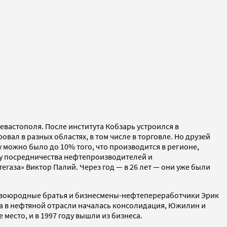
евастополя. После института Кобзарь устроился в
ал в разных областях, в том числе в торговле. Но друзей
у можно было до 10% того, что производится в регионе,
ему посредничества нефтепроизводителей и
аза» Виктор Палий. Через год — в 26 лет — они уже были
е двоюродные братья и бизнесмены-нефтепереработчики Эрик
да в нефтяной отрасли началась консолидация, Южилин и
место, и в 1997 году вышли из бизнеса.