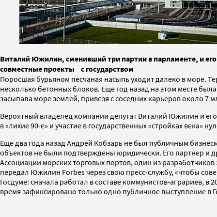
Виталий Южилин, сменивший три партии в парламенте, и его 
совместные проекты с государством
Поросшая бурьяном песчаная насыпь уходит далеко в море. Те
несколько бетонных блоков. Еще год назад на этом месте была
засыпала море землей, привезя с соседних карьеров около 7 мл
Вероятный владелец компании депутат Виталий Южилин и его 
в «лихие 90-е» и участие в государственных «стройках века» ну
Еще два года назад Андрей Кобзарь не был публичным бизнесм
объектов не были подтверждены юридически. Его партнер и др
Ассоциации морских торговых портов, один из разработчиков з
передал Южилин Forbes через свою пресс-службу, «чтобы сове
Госдуме: сначала работал в составе коммунистов-аграриев, в 
время зафиксировано только одно публичное выступление в Го