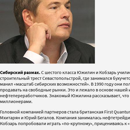
Сибирский размах.
С шестого класса Южилин и Кобзарь училис
строительный трест Севастопольстрой, где занимался бухучето
манил «масштаб сибирских возможностей». В 1990 году они пол
продавать на свободные рынки. Это и лежало в основе нашей 
нефтепереработчиков. Знакомый Южилина рассказывает, что пе
миллионерами.
Головной компанией партнеров стала британская First Quant
Мхитарян и Юрий Бегалов. Компания занималась нефтетрейдин
Кобзарь попробовали играть «по-крупному», прицениваясь к «С