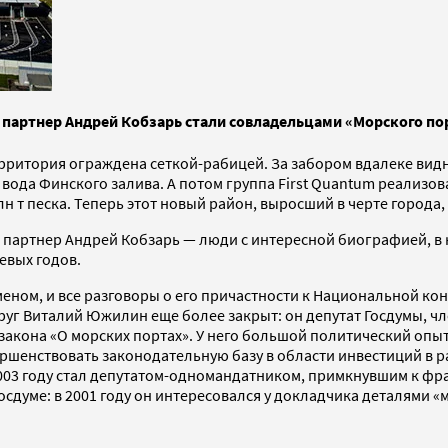
партнер Андрей Кобзарь стали совладельцами «Морского порт
рритория ограждена сеткой-рабицей. За забором вдалеке видн
 вода Финского залива. А потом группа First Quantum реализо
н т песка. Теперь этот новый район, выросший в черте города,
партнер Андрей Кобзарь — люди с интересной биографией, в 
левых годов.
еном, и все разговоры о его причастности к Национальной ко
уг Виталий Южилин еще более закрыт: он депутат Госдумы, чл
акона «О морских портах». У него большой политический опыт: 
ршенствовать законодательную базу в области инвестиций в ра
2003 году стал депутатом-одномандатником, примкнувшим к фра
сдуме: в 2001 году он интересовался у докладчика деталями 