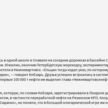
ь в одной школе и плавали на соседних дорожках в бассейне С
м. Южилин, окончив Петербургскую мореходку, экспериментиров
етели в Нижневартовск. «Ельцин тогда издал указ, по котором
идеи», — говорит Кобзарь. Друзья успешно встроились в сист
рвые 100 000 т нефти им выделил глава «Нижневартовскнефтег
um, которую, по словам Кобзаря, зарегистрировали в Лондон
гом, в частности переработкой нефти на Рязанском НПЗ. Ког
иданко», но поняли, что в большой олигархической игре им не 