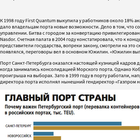
К 1998 году First Quantum выкупила у работников около 18% ак
дало владельцам порта новые возможности. Дело в том, что с
управлении. Битва с городом за конвертацию привилегирова
Nasdor. Счетная палата в 2004 году констатировала, что к ко
представители государства, вопреки закону, смотрели на эт
появлялся, переговоры вел в основном Южилин. «Южилин выгля
Порт Санкт-Петербурга оказался настоящей кузницей кадров 
когда занимались консолидацией Морского порта. Однако Кобза
проигрыша на выборах. Зато в 1999 году в порту работали, н
директора порта исполнял нынешний гендиректор «Газпром н