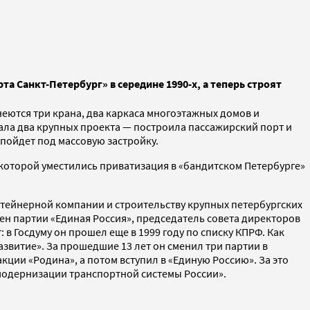
а Санкт-Петербург» в середине 1990-х, а теперь строят
еются три крана, два каркаса многоэтажных домов и
вала два крупных проекта — построила пассажирский порт и
 пойдет под массовую застройку.
которой уместились приватизация в «бандитском Петербурге»
нтейнерной компании и строительству крупных петербургских
ен партии «Единая Россия», председатель совета директоров
в Госдуму он прошел еще в 1999 году по списку КПРФ. Как
звитие». За прошедшие 13 лет он сменил три партии в
кции «Родина», а потом вступил в «Единую Россию». За это
«модернизации транспортной системы России».