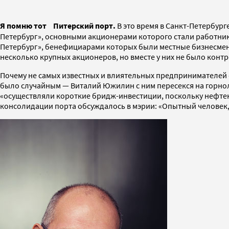
Я помню тот Питерский порт.
В это время в Санкт-Петербур
Петербург», основными акционерами которого стали работники.
Петербург», бенефициарами которых были местные бизнесмены
несколько крупных акционеров, но вместе у них не было конт
Почему не самых известных и влиятельных предпринимателей «
было случайным — Виталий Южилин с ним пересекся на горнол
«осуществляли короткие бридж-инвестиции, поскольку нефте
консолидации порта обсуждалось в мэрии: «Опытный человек, 