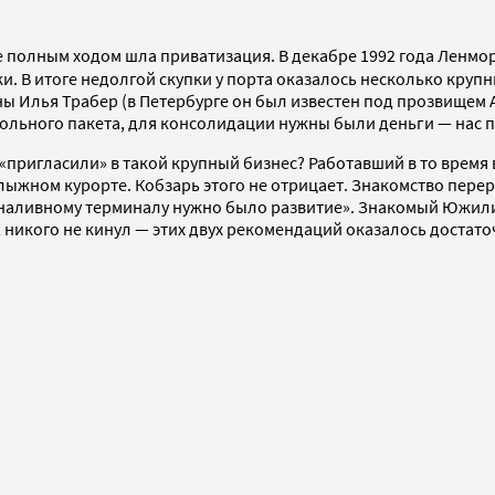
ге полным ходом шла приватизация. В декабре 1992 года Ленм
 В итоге недолгой скупки у порта оказалось несколько крупны
 Илья Трабер (в Петербурге он был известен под прозвищем А
рольного пакета, для консолидации нужны были деньги — нас п
пригласили» в такой крупный бизнес? Работавший в то время 
ыжном курорте. Кобзарь этого не отрицает. Знакомство перер
наливному терминалу нужно было развитие». Знакомый Южилин
никого не кинул — этих двух рекомендаций оказалось достато