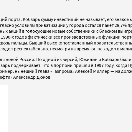
ций порта. Кобзарь сумму инвестиций не называет, его знакомы
огласно условиям приватизации у города остался пакет 28,7% 
нных акций в голосующие новые собственники с блеском выиг
нцу 1990-х годов фактически все производственные функции по
о сквозь пальцы. Бывший высокопоставленный правительственн
дел респектабельно, несмотря на время, он не ходил в малино
для новой России. По одной из версий, Южилин и Кобзарь был
рь подчеркивает, что в порт они пришли в 1997 году, когда Пу
апример, нынешний глава «Газпрома» Алексей Миллер — на дол
ефти» Александр Дюков.