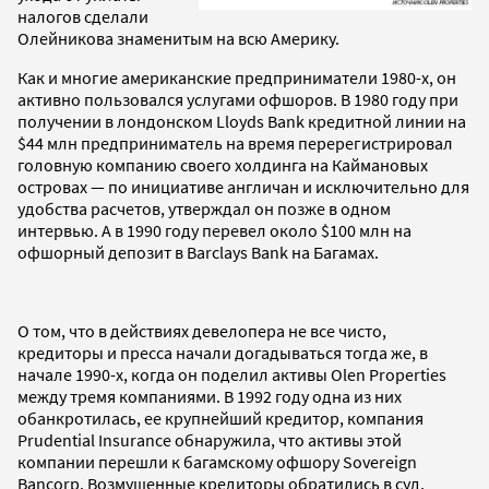
налогов сделали
Олейникова знаменитым на всю Америку.
Как и многие американские предприниматели 1980-х, он
активно пользовался услугами офшоров. В 1980 году при
получении в лондонском Lloyds Bank кредитной линии на
$44 млн предприниматель на время перерегистрировал
головную компанию своего холдинга на Каймановых
островах — по инициативе англичан и исключительно для
удобства расчетов, утверждал он позже в одном
интервью. А в 1990 году перевел около $100 млн на
офшорный депозит в Barclays Bank на Багамах.
О том, что в действиях девелопера не все чисто,
кредиторы и пресса начали догадываться тогда же, в
начале 1990-х, когда он поделил активы Olen Properties
между тремя компаниями. В 1992 году одна из них
обанкротилась, ее крупнейший кредитор, компания
Prudential Insurance обнаружила, что активы этой
компании перешли к багамскому офшору Sovereign
Bancorp. Возмущенные кредиторы обратились в суд,