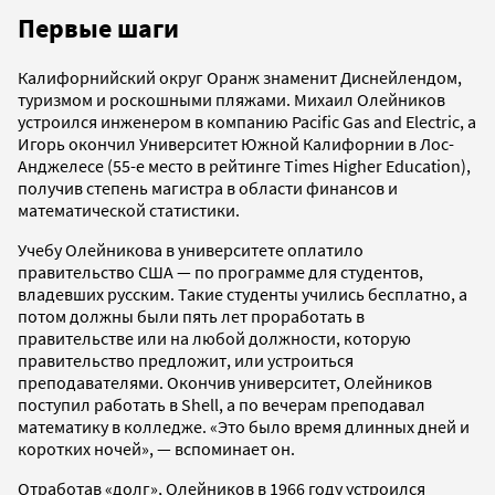
Первые шаги
Калифорнийский округ Оранж знаменит Диснейлендом,
туризмом и роскошными пляжами. Михаил Олейников
устроился инженером в компанию Pacific Gas and Electric, а
Игорь окончил Университет Южной Калифорнии в Лос-
Анджелесе (55-е место в рейтинге Times Higher Education),
получив степень магистра в области финансов и
математической статистики.
Учебу Олейникова в университете оплатило
правительство США — по программе для студентов,
владевших русским. Такие студенты учились бесплатно, а
потом должны были пять лет проработать в
правительстве или на любой должности, которую
правительство предложит, или устроиться
преподавателями. Окончив университет, Олейников
поступил работать в Shell, а по вечерам преподавал
математику в колледже. «Это было время длинных дней и
коротких ночей», — вспоминает он.
Отработав «долг», Олейников в 1966 году устроился