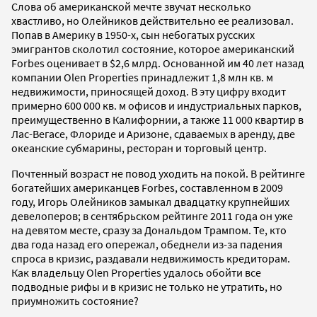
Слова об американской мечте звучат несколько
хвастливо, но Олейников действительно ее реализовал.
Попав в Америку в 1950-х, сын небогатых русских
эмигрантов сколотил состояние, которое американский
Forbes оценивает в $2,6 млрд. Основанной им 40 лет назад
компании Olen Properties принадлежит 1,8 млн кв. м
недвижимости, приносящей доход. В эту цифру входит
примерно 600 000 кв. м офисов и индустриальных парков,
преимущественно в Калифорнии, а также 11 000 квартир в
Лас-Вегасе, Флориде и Аризоне, сдаваемых в аренду, две
океанские субмарины, ресторан и торговый центр.
Почтенный возраст не повод уходить на покой. В рейтинге
богатейших американцев Forbes, составленном в 2009
году, Игорь Олейников замыкал двадцатку крупнейших
девелоперов; в сентябрьском рейтинге 2011 года он уже
на девятом месте, сразу за Дональдом Трампом. Те, кто
два года назад его опережал, обеднели из-за падения
спроса в кризис, раздавали недвижимость кредиторам.
Как владельцу Olen Properties удалось обойти все
подводные рифы и в кризис не только не утратить, но
приумножить состояние?