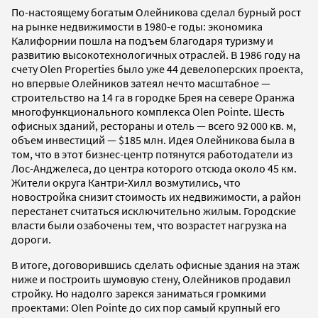
По-настоящему богатым Олейникова сделал бурный рост
на рынке недвижимости в 1980-е годы: экономика
Калифорнии пошла на подъем благодаря туризму и
развитию высокотехнологичных отраслей. В 1986 году на
счету Olen Properties было уже 44 девелоперских проекта,
но впервые Олейников затеял нечто масштабное —
строительство на 14 га в городке Брея на севере Оранжа
многофункционального комплекса Olen Pointe. Шесть
офисных зданий, рестораны и отель — всего 92 000 кв. м,
объем инвестиций — $185 млн. Идея Олейникова была в
том, что в этот бизнес-центр потянутся работодатели из
Лос-Анджелеса, до центра которого отсюда около 45 км.
Жители округа Кантри-Хилл возмутились, что
новостройка снизит стоимость их недвижимости, а район
перестанет считаться исключительно жилым. Городские
власти были озабочены тем, что возрастет нагрузка на
дороги.
В итоге, договорившись сделать офисные здания на этаж
ниже и построить шумовую стену, Олейников продавил
стройку. Но надолго зарекся заниматься громкими
проектами: Olen Pointe до сих пор самый крупный его