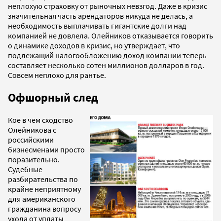
неплохую страховку от рыночных невзгод. Даже в кризис
значительная часть арендаторов никуда не делась, а
необходимость выплачивать гигантские долги над
компанией не довлела. Олейников отказывается говорить
о динамике доходов в кризис, но утверждает, что
подлежащий налогообложению доход компании теперь
составляет несколько сотен миллионов долларов в год.
Совсем неплохо для рантье.
Офшорный след
Кое в чем сходство
Олейникова с
российскими
бизнесменами просто
поразительно.
Судебные
разбирательства по
крайне неприятному
для американского
гражданина вопросу
ухода от уплаты