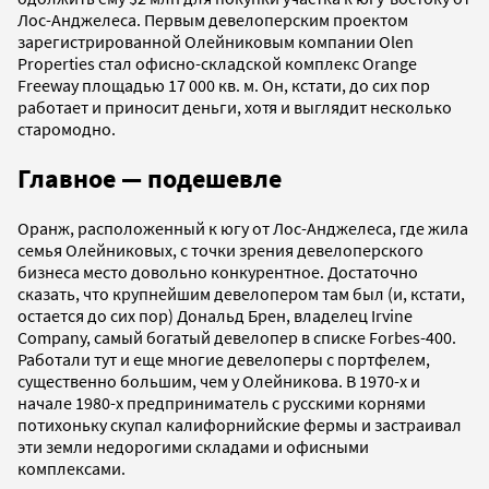
Лос-Анджелеса. Первым девелоперским проектом
зарегистрированной Олейниковым компании Olen
Properties стал офисно-складской комплекс Orange
Freeway площадью 17 000 кв. м. Он, кстати, до сих пор
работает и приносит деньги, хотя и выглядит несколько
старомодно.
Главное — подешевле
Оранж, расположенный к югу от Лос-Анджелеса, где жила
семья Олейниковых, с точки зрения девелоперского
бизнеса место довольно конкурентное. Достаточно
сказать, что крупнейшим девелопером там был (и, кстати,
остается до сих пор) Дональд Брен, владелец Irvine
Company, самый богатый девелопер в списке Forbes-400.
Работали тут и еще многие девелоперы с портфелем,
существенно большим, чем у Олейникова. В 1970-х и
начале 1980-х предприниматель с русскими корнями
потихоньку скупал калифорнийские фермы и застраивал
эти земли недорогими складами и офисными
комплексами.