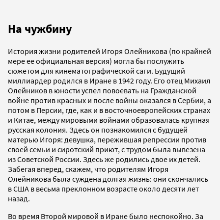
На чужбину
История жизни родителей Игоря Олейникова (по крайней
мере ее официальная версия) могла бы послужить
сюжетом для кинематографической саги. Будущий
миллиардер родился в Иране в 1942 году. Его отец Михаил
Олейников в юности успел повоевать на Гражданской
войне против красных и после войны оказался в Сербии, а
потом в Персии, где, как и в восточноевропейских странах
и Китае, между мировыми войнами образовалась крупная
русская колония. Здесь он познакомился с будущей
матерью Игоря: девушка, пережившая репрессии против
своей семьи и сиротский приют, с трудом была вывезена
из Советской России. Здесь же родились двое их детей.
Забегая вперед, скажем, что родителям Игоря
Олейникова была суждена долгая жизнь: они скончались
в США в весьма преклонном возрасте около десяти лет
назад.
Во время Второй мировой в Иране было неспокойно. За