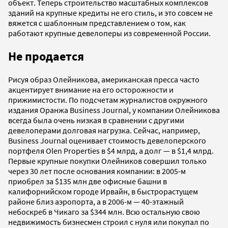
объект. Теперь строительство масштабных комплексов
зданий на крупные кредиты не его стиль, и это совсем не
вяжется с шаблонным представлением о том, как
работают крупные девелоперы из современной России.
Не продается
Рисуя образ Олейникова, американская пресса часто
акцентирует внимание на его осторожности и
прижимистости. По подсчетам журналистов окружного
издания Оранжа Business Journal, у компании Олейникова
всегда была очень низкая в сравнении с другими
девелоперами долговая нагрузка. Сейчас, например,
Business Journal оценивает стоимость девелоперского
портфеля Olen Properties в $4 млрд, а долг — в $1,4 млрд.
Первые крупные покупки Олейников совершил только
через 30 лет после основания компании: в 2005-м
приобрел за $135 млн две офисные башни в
калифорнийском городе Ирвайн, в быстрорастущем
районе близ аэропорта, а в 2006-м — 40-этажный
небоскреб в Чикаго за $344 млн. Всю остальную свою
недвижимость бизнесмен строил с нуля или покупал по