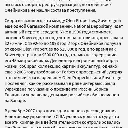
пытаясь оспорить реструктуризацию, но в действиях
Олейникова не нашли состава преступления.
Скоро выяснилось, что между Olen Properties, Sovereign и
еще одной багамской компанией, National Depositary, идет
активный переток средств. Уже в 1996 году стоимость
активов Sovereign, по подсчетам налоговиков, превышала
$270 млн. С 1992-го по 1998 год Игорь Олейников получал
от своей Olen Properties по $15 000 в год, в то время как
Sovereign тратила $500 000 в год только на содержание
его 45-метровой яхты. Девелопер вел роскошный образ
жизни, собирал коллекцию картин и скульптур, однако
еще в 2006 году требовал от Forbes опровержений, уверяя,
что не является владельцем Olen Properties или Sovereign.
Последняя, как он рассказывал в ряде интервью, была
учреждена по указанию президента России Бориса
Ельцина и управляла деньгами российских бизнесменов
на Западе.
В декабре 2007 года после длительного расследования
Налоговому управлению США удалось доказать суду, что
все эти компании в действительности контролировались
Олейниковым, и он сам был вынужден это признать. «Моя