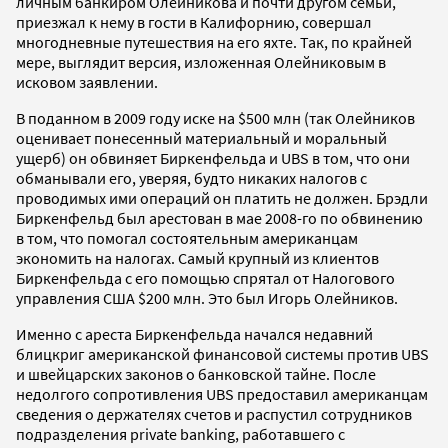
личным банкиром Олейникова и почти другом семьи,
приезжал к нему в гости в Калифорнию, совершал
многодневные путешествия на его яхте. Так, по крайней
мере, выглядит версия, изложенная Олейниковым в
исковом заявлении.
В поданном в 2009 году иске на $500 млн (так Олейников
оценивает понесенный материальный и моральный
ущерб) он обвиняет Биркенфельда и UBS в том, что они
обманывали его, уверяя, будто никаких налогов с
проводимых ими операций он платить не должен. Брэдли
Биркенфельд был арестован в мае 2008-го по обвинению
в том, что помогал состоятельным американцам
экономить на налогах. Самый крупный из клиентов
Биркенфельда с его помощью спрятал от Налогового
управления США $200 млн. Это был Игорь Олейников.
Именно с ареста Биркенфельда начался недавний
блицкриг американской финансовой системы против UBS
и швейцарских законов о банковской тайне. После
недолгого сопротивления UBS предоставил американцам
сведения о держателях счетов и распустил сотрудников
подразделения private banking, работавшего с