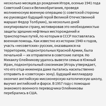
несколько месяцев до рождения Игоря, осенью 1941 года
Советский Союз и Великобритания, проведя
молниеносную военную операцию (с советской стороны
ею руководил будущий герой Великой Отечественной
маршал Федор Толбухин), за несколько дней
оккупировали страну, мотивировав это необходимостью
защиты здешних нефтяных месторождений и
транспортных путей, по которым в СССР поставлялась
военная помощь. Как известно из истории 1940-х годов,
участь «несоветских» русских, оказавшихся на
территориях, подконтрольных Красной Армии, была
печальной — их отправляли в советские лагеря. Но
Михаилу Олейникову удалось вывезти семью в Южный
Иран, подконтрольный союзникам (Игорь утверждает,
что его отца-инженера даже пытались насильственно
отправить в «советскую» зону). Будущий миллиардер
окончил английскую миссионерскую католическую школу,
выучил английский и фарси. В 1957 году с помощью
знакомого военного переводчика Олейниковы
перебрались в США.