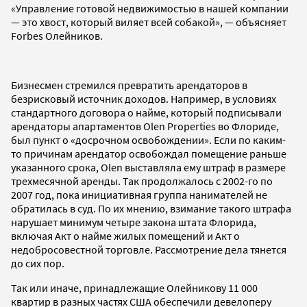
«Управление готовой недвижимостью в нашей компании
— это хвост, который виляет всей собакой», — объясняет
Forbes Олейников.
Бизнесмен стремился превратить арендаторов в
безрисковый источник доходов. Например, в условиях
стандартного договора о найме, который подписывали
арендаторы апартаментов Olen Properties во Флориде,
был пункт о «досрочном освобождении». Если по каким-
то причинам арендатор освобождал помещение раньше
указанного срока, Olen выставляла ему штраф в размере
трехмесячной аренды. Так продолжалось с 2002-го по
2007 год, пока инициативная группа нанимателей не
обратилась в суд. По их мнению, взимание такого штрафа
нарушает минимум четыре закона штата Флорида,
включая Акт о найме жилых помещений и Акт о
недобросовестной торговле. Рассмотрение дела тянется
до сих пор.
Так или иначе, принадлежащие Олейникову 11 000
квартир в разных частях США обеспечили девелоперу