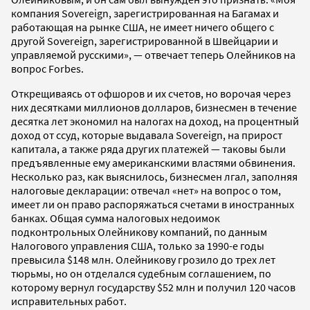
компания Sovereign, зарегистрированная на Багамах и
работающая на рынке США, не имеет ничего общего с
другой Sovereign, зарегистрированной в Швейцарии и
управляемой русскими», — отвечает теперь Олейников на
вопрос Forbes.
Открещиваясь от офшоров и их счетов, но ворочая через
них десятками миллионов долларов, бизнесмен в течение
десятка лет экономил на налогах на доход, на процентный
доход от ссуд, которые выдавала Sovereign, на прирост
капитала, а также ряда других платежей — таковы были
предъявленные ему американскими властями обвинения.
Несколько раз, как выяснилось, бизнесмен лгал, заполняя
налоговые декларации: отвечал «нет» на вопрос о том,
имеет ли он право распоряжаться счетами в иностранных
банках. Общая сумма налоговых недоимок
подконтрольных Олейникову компаний, по данным
Налогового управления США, только за 1990-е годы
превысила $148 млн. Олейникову грозило до трех лет
тюрьмы, но он отделался судебным соглашением, по
которому вернул государству $52 млн и получил 120 часов
исправительных работ.