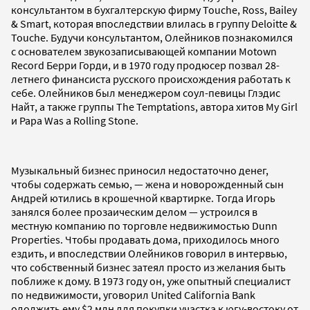
консультантом в бухгалтерскую фирму Touche, Ross, Bailey
& Smart, которая впоследствии влилась в группу Deloitte &
Touche. Будучи консультантом, Олейников познакомился
с основателем звукозаписывающей компании Motown
Record Берри Горди, и в 1970 году продюсер позвал 28-
летнего финансиста русского происхождения работать к
себе. Олейников был менеджером соул-певицы Глэдис
Найт, а также группы The Temptations, автора хитов My Girl
и Papa Was а Rolling Stone.
Музыкальный бизнес приносил недостаточно денег,
чтобы содержать семью, — жена и новорожденный сын
Андрей ютились в крошечной квартирке. Тогда Игорь
занялся более прозаическим делом — устроился в
местную компанию по торговле недвижимостью Dunn
Properties. Чтобы продавать дома, приходилось много
ездить, и впоследствии Олейников говорил в интервью,
что собственный бизнес затеял просто из желания быть
поближе к дому. В 1973 году он, уже опытный специалист
по недвижимости, уговорил United California Bank
одолжить ему $2 млн для покупки участка к югу-востоку от