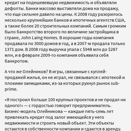
кредит на подешевевшую недвижимость и объявляли
дефолты. Банки массово выставляли дома на продажу,
что еще сильнее давило на цены. К 2008 году разорилось
несколько крупнейших банков и ипотечных агентств США,
а также более 20 строительных компаний. Самым громким
было банкротство второго по величине застройщика в
стране, John Laing Homes. В хорошие годы компания
продавала по 3000 домов в год, а в 2007-м продала только
1371 дом. В 2008 году выручка упала с $948 млн до $287
млн, и в феврале 2009-го компания объявила себя
банкротом.
А что же Олейников? В игры, связанные с куплей-
продажей жилья, он не играл, не связывался с ипотекой и
плохими заемщиками, из-за которых рухнул рынок sub-
prime.
«Я построил больше 100 крупных проектов и не продал ни
одного!» — с гордостью говорит предприниматель.
Бизнес-модель Олейникова — каждые пять-семь лет
привлекать кредит под залог имеющейся у него
недвижимости и строить новый объект. Эти объекты
остаются в собственности компании и сдаются в аренду.