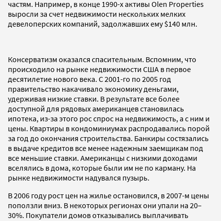
частям. Например, в конце 1990-х активы Olen Properties
выросли за счет недвижимости нескольких мелких
девелоперских компаний, задолжавших ему $140 млн.
Консерватизм оказался спасительным. Вспомним, что
происходило на рынке недвижимости США в первое
десятилетие нового века. С 2001-го по 2005 год
правительство накачивало экономику деньгами,
удерживая низкие ставки. В результате все более
доступной для рядовых американцев становилась
ипотека, из-за этого рос спрос на недвижимость, а с ним и
цены. Квартиры в кондоминиумах распродавались порой
за год до окончания строительства. Банкиры состязались
в выдаче кредитов все менее надежным заемщикам под
все меньшие ставки. Американцы с низкими доходами
вселялись в дома, которые были им не по карману. На
рынке недвижимости надувался пузырь.
В 2006 году рост цен на жилье остановился, в 2007-м цены
поползли вниз. В некоторых регионах они упали на 20–
30%. Покупатели домов отказывались выплачивать