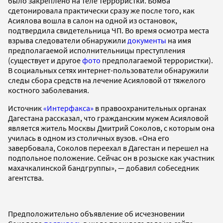
было закреплено на теле террористки. Бомба
сдетонировала практически сразу же после того, как
Асиялова вошла в салон на одной из остановок,
подтвердила свидетельница ЧП. Во время осмотра места
взрыва следователи обнаружили
документы
на имя
предполагаемой исполнительницы преступления
(существует и другое
фото
предполагаемой террористки).
В социальных сетях интернет-пользователи обнаружили
следы сбора средств на лечение Асияловой от тяжелого
костного заболевания.
Источник
«Интерфакса»
в правоохранительных органах
Дагестана рассказал, что гражданским мужем Асияловой
является житель Москвы Дмитрий Соколов, с которым она
училась в одном из столичных вузов. «Она его
завербовала, Соколов переехал в Дагестан и перешел на
подпольное положение. Сейчас он в розыске как участник
махачкалинской бандгруппы», — добавил собеседник
агентства.
Предположительно объявление об исчезновении