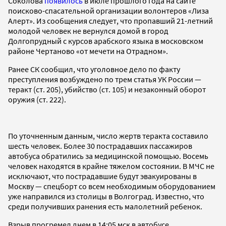
Соколова
появилось
в июле прошлого года на сайте
поисково-спасательной организации волонтеров «Лиза
Алерт». Из сообщения следует, что пропавший 21-летний
молодой человек не вернулся домой в город
Долгопрудный с курсов арабского языка в московском
районе Чертаново «от мечети на Отрадном».
Ранее СК сообщил, что уголовное дело по факту
преступления возбуждено по трем статья УК России —
теракт (ст. 205), убийство (ст. 105) и незаконный оборот
оружия (ст. 222).
По уточненным данным, число жертв теракта составило
шесть человек. Более 30 пострадавших пассажиров
автобуса обратились за медицинской помощью. Восемь
человек находятся в крайне тяжелом состоянии. В МЧС не
исключают, что пострадавшие будут эвакуированы в
Москву — спецборт со всем необходимым оборудованием
уже направился из столицы в Волгоград. Известно, что
среди получивших ранения есть малолетний ребенок.
Взрыв прогремел днем в 14:05 мск в автобусе,