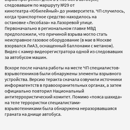
следовавшем по маршруту №29 от
кинотеатра «Юбилейный» до университета. ЧП случилось,
когда транспортное средство находилось на
остановке «Лесобаза» на Лазоревой улице.
Первоначально в региональном главке МВД
предположили, что причиной взрыва могло стать
неисправное газовое оборудование (в мае в Москве
взорвался ЛиАЗ, оснащенный баллонами с метаном).
Видео с камер видеорегистратора одной из следовавших
за автобусом машин.
Вскоре после начала работы на месте ЧП специалистов-
взрывотехников были обнаружены элементы взрывного
устройства. Версию теракта сначала озвучили источники
информагентств в правоохранительных органах, а затем
официально повторил Национальный
антитеррористический комитет. Помимо «пояса шахида»
на теле террористки специалистами-
взрывотехниками была обнаружена неразорвавшаяся
граната на днище автобуса.