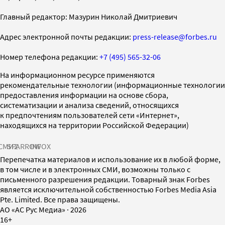
Главный редактор: Мазурин Николай Дмитриевич
Адрес электронной почты редакции:
press-release@forbes.ru
Номер телефона редакции:
+7 (495) 565-32-06
На информационном ресурсе применяются
рекомендательные технологии (информационные технологии
предоставления информации на основе сбора,
систематизации и анализа сведений, относящихся
к предпочтениям пользователей сети «Интернет»,
находящихся на территории Российской Федерации)
СМИ2
SPARROW
INFOX
Перепечатка материалов и использование их в любой форме,
в том числе и в электронных СМИ, возможны только с
письменного разрешения редакции. Товарный знак Forbes
является исключительной собственностью Forbes Media Asia
Pte. Limited. Все права защищены.
AO «АС Рус Медиа»
·
2026
16+