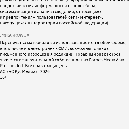
предоставления информации на основе сбора,
систематизации и анализа сведений, относящихся
к предпочтениям пользователей сети «Интернет»,
находящихся на территории Российской Федерации)
СМИ2
SPARROW
INFOX
Перепечатка материалов и использование их в любой форме,
в том числе и в электронных СМИ, возможны только с
письменного разрешения редакции. Товарный знак Forbes
является исключительной собственностью Forbes Media Asia
Pte. Limited. Все права защищены.
AO «АС Рус Медиа»
·
2026
16+