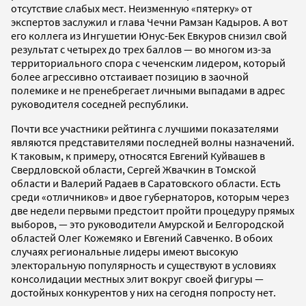
отсутствие слабых мест. Неизменную «пятерку» от
экспертов заслужил и глава Чечни Рамзан Кадыров. А вот
его коллега из Ингушетии Юнус-Бек Евкуров снизил свой
результат с четырех до трех баллов — во многом из-за
территориального спора с чеченским лидером, который
более агрессивно отстаивает позицию в заочной
полемике и не пренебрегает личными выпадами в адрес
руководителя соседней республики.
Почти все участники рейтинга с лучшими показателями
являются представителями последней волны назначений.
К таковым, к примеру, относятся Евгений Куйвашев в
Свердловской области, Сергей Жвачкин в Томской
области и Валерий Радаев в Саратовского области. Есть
среди «отличников» и двое губернаторов, которым через
две недели первыми предстоит пройти процедуру прямых
выборов, — это руководители Амурской и Белгородской
областей Олег Кожемяко и Евгений Савченко. В обоих
случаях региональные лидеры имеют высокую
электоральную популярность и существуют в условиях
консолидации местных элит вокруг своей фигуры —
достойных конкурентов у них на сегодня попросту нет.