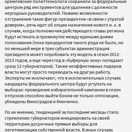
кремлевские политтехнологи сохранили за федеральным
центром ряд инструментов для удаления с должности
неугодных руководителей. Помимо возможности
отстранения таких фигур президентом «в связи с утратой
доверия», речь идет об опции назначения нового и. о. в
случаях, когда полномочия действующего главы региона
будут истекать в промежутке между едиными днями
голосования (пока прецедентов такого рода не было, но
по меньшей мере в трех субъектах администрация
президента может опробовать эту модель в сезон 2012-
2013 годов, а еще через год в «буферную зону» попадают
сразу 12 губернаторов). Также неэффективных лидеров
власти могут просто переводить на другую работу.
Эксперты не исключают, что в исключительных случаях
кандидаты федерального центра будут уступать на
выборах: проведение избирательной кампании в сезон
отпусков способно выйти боком не только оппозиции,
убеждены Виноградов и Минченко.
По их мнению, тенденцией за последние месяцы стало
стремление губернаторов инициировать на своей
территории досрочные прямые выборы для
легитимизации собственной власти. В иных случаях