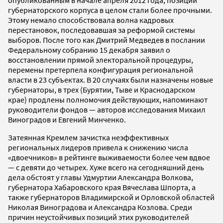
губернаторского корпуса в целом стали более прочными.
Этому немало способствовала волна кадровых
перестановок, последовавшая за реформой системы
выборов. После того как Дмитрий Медведев в послании
Федеральному собранию 15 декабря заявил о
восстановлении прямой электоральной процедуры,
перемены претерпела конфигурация региональной
власти в 23 субъектах. В 20 случаях были назначены новые
губернаторы, в трех (Бурятии, Тыве и Краснодарском
крае) продлены полномочия действующих, напоминают
руководители фондов — авторов исследования Михаил
Виноградов и Евгений Минченко.
Затеянная Кремлем зачистка неэффективных
региональных лидеров привела к снижению числа
«двоечников» в рейтинге выживаемости более чем вдвое
— с девяти до четырех. Хуже всего на сегодняшний день
дела обстоят у главы Удмуртии Александра Волкова,
губернатора Хабаровского края Вячеслава Шпорта, а
также губернаторов Владимирской и Орловской областей
Николая Виноградова и Александра Козлова. Среди
причин неустойчивых позиций этих руководителей