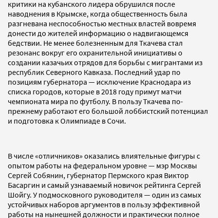
критики на кубанского лидера обрушился после
наводнения в Крымске, когда общественность была
разгневана неспособностью местных властей вовремя
донести до жителей информацию о надвигающемся
бедствии. Не менее болезненным для Ткачева стал
резонанс вокруг его охранительной инициативы о
создании казачьих отрядов для борьбы с мигрантами из
республик Северного Кавказа. Последний удар по
позициям губернатора — исключение Краснодара из
списка городов, которые в 2018 году примут матчи
чемпионата мира по футболу. В пользу Ткачева по-
прежнему работают его большой лоббистский потенциал
и подготовка к Олимпиаде в Сочи.
В числе «отличников» оказались влиятельные фигуры с
опытом работы на федеральном уровне — мэр Москвы
Сергей Собянин, губернатор Пермского края Виктор
Басаргин и самый узнаваемый новичок рейтинга Сергей
Шойгу. У подмосковного руководителя — один из самых
устойчивых наборов аргументов в пользу эффективной
работы на нынешней должности и практически полное