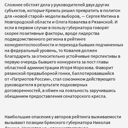
Сложнее обстоят дела у руководителей двух других
субъектов, которые Кремль решил превратить в полигон
для «новой старой» модели выборов, — Сергея Митина в
Новгородской области и Олега Ковалева в Рязанской. И
если в первом случае в пользу губернатора говорят
скорее позитивные факторы, вроде лидерства
подведомственного региона в рейтинге
конкурентоспособности и перехода бывших подчиненных
на федеральный уровень, то Ковалев должен
благодарить за относительно устойчивые перспективы в
первую очередь бывшего конкурента за пост главы
областной администрации Игоря Морозова. Фаворит
рязанской предвыборной гонки, баллотировавшийся
от «Патриотов России», стал союзником действующего
руководителя в результате подковерных
договоренностей, в обмен на лояльность заручившись
обещанием предоставления сенаторского кресла.
Наибольшие опасения у авторов рейтинга выживаемости
вызывают позиции брянского губернатора Николая
Денина. Несмотря на «административное