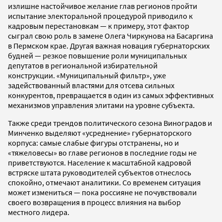
излишне настойчивое желание глав регионов пройти
испытание электоральной процедурой приводило к
кадровым перестановкам — к примеру, этот фактор
сыграл свою роль в замене Олега Чиркунова на Басаргина
в Пермском крае. Другая важная новация губернаторских
будней — резкое повышение роли муниципальных
депутатов в региональной избирательной
конструкции. «Муниципальный фильтр», уже
задействованный властями для отсева сильных
конкурентов, превращается в один из самых эффективных
механизмов управления элитами на уровне субъекта.
Также среди трендов политического сезона Виноградов и
Минченко выделяют «усреднение» губернаторского
корпуса: самые слабые фигуры отстранены, но и
«тяжеловесы» во главе регионов в последние годы не
приветствуются. Население к масштабной кадровой
встряске штата руководителей субъектов отнеслось
спокойно, отмечают аналитики. Со временем ситуация
может измениться — пока россияне не почувствовали
своего возвращения в процесс влияния на выбор
местного лидера.