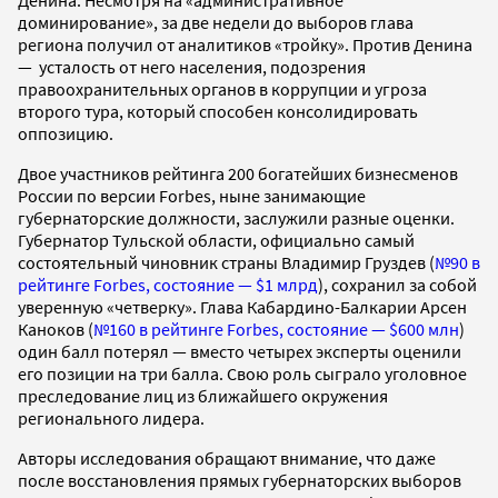
доминирование», за две недели до выборов глава
региона получил от аналитиков «тройку». Против Денина
— усталость от него населения, подозрения
правоохранительных органов в коррупции и угроза
второго тура, который способен консолидировать
оппозицию.
Двое участников рейтинга 200 богатейших бизнесменов
России по версии Forbes, ныне занимающие
губернаторские должности, заслужили разные оценки.
Губернатор Тульской области, официально самый
состоятельный чиновник страны Владимир Груздев (
№90 в
рейтинге Forbes, состояние — $1 млрд
), сохранил за собой
уверенную «четверку». Глава Кабардино-Балкарии Арсен
Каноков (
№160 в рейтинге Forbes, состояние — $600 млн
)
один балл потерял — вместо четырех эксперты оценили
его позиции на три балла. Свою роль сыграло уголовное
преследование лиц из ближайшего окружения
регионального лидера.
Авторы исследования обращают внимание, что даже
после восстановления прямых губернаторских выборов