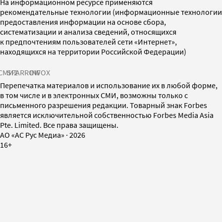
На информационном ресурсе применяются
рекомендательные технологии (информационные технологии
предоставления информации на основе сбора,
систематизации и анализа сведений, относящихся
к предпочтениям пользователей сети «Интернет»,
находящихся на территории Российской Федерации)
СМИ2
SPARROW
INFOX
Перепечатка материалов и использование их в любой форме,
в том числе и в электронных СМИ, возможны только с
письменного разрешения редакции. Товарный знак Forbes
является исключительной собственностью Forbes Media Asia
Pte. Limited. Все права защищены.
AO «АС Рус Медиа»
·
2026
16+