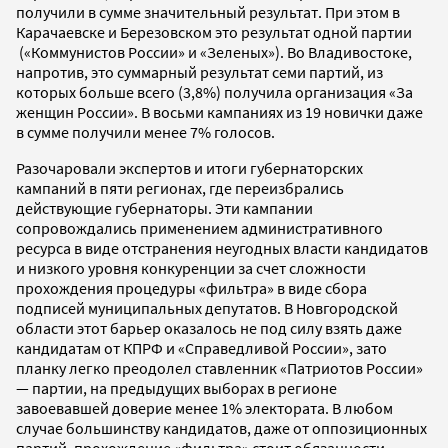
получили в сумме значительный результат. При этом в
Карачаевске и Березовском это результат одной партии
(«Коммунистов России» и «Зеленых»). Во Владивостоке,
напротив, это суммарный результат семи партий, из
которых больше всего (3,8%) получила организация «За
женщин России». В восьми кампаниях из 19 новички даже
в сумме получили менее 7% голосов.
Разочаровали экспертов и итоги губернаторских
кампаний в пяти регионах, где переизбрались
действующие губернаторы. Эти кампании
сопровождались применением административного
ресурса в виде отстранения неугодных власти кандидатов
и низкого уровня конкуренции за счет сложности
прохождения процедуры «фильтра» в виде сбора
подписей муниципальных депутатов. В Новгородской
области этот барьер оказалось не под силу взять даже
кандидатам от КПРФ и «Справедливой России», зато
планку легко преодолел ставленник «Патриотов России»
— партии, на предыдущих выборах в регионе
завоевавшей доверие менее 1% электората. В любом
случае большинству кандидатов, даже от оппозиционных
партий, прохождение «фильтра» стоит обязанности