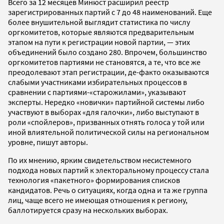
Всего за 12 месяцев Минюст расширил реестр
зарегистрированных партий с 7 до 48 наименований. Еще
более внушительной выглядит статистика по числу
оргкомитетов, которые являются предварительным
этапом на пути к регистрации новой партии, — этих
объединений было создано 280. Впрочем, большинство
оргкомитетов партиями не становятся, а те, что все же
преодолевают этап регистрации, де-факто оказываются
слабыми участниками избирательных процессов в
сравнении с партиями-«старожилами», указывают
эксперты. Нередко «новички» партийной системы либо
участвуют в выборах «для галочки», либо выступают в
роли «спойлеров», призванных отнять голоса у той или
иной влиятельной политической силы на региональном
уровне, пишут авторы.
По их мнению, ярким свидетельством несистемного
подхода новых партий к электоральному процессу стала
технология «пакетного» формирования списков
кандидатов. Речь о ситуациях, когда одна и та же группа
лиц, чаще всего не имеющая отношения к региону,
баллотируется сразу на нескольких выборах.