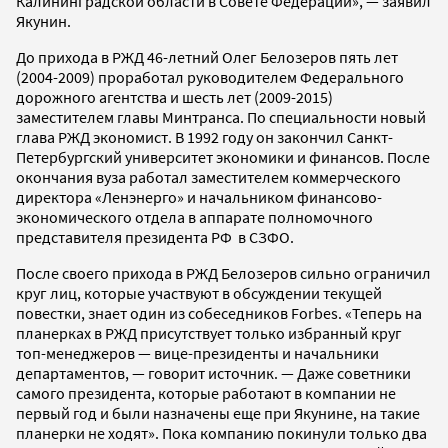
Калининградской области в Совете Федерации», — заявил
Якунин.
До прихода в РЖД 46-летний Олег Белозеров пять лет
(2004-2009) проработал руководителем Федерального
дорожного агентства и шесть лет (2009-2015)
заместителем главы Минтранса. По специальности новый
глава РЖД экономист. В 1992 году он закончил Санкт-
Петербургский университет экономики и финансов. После
окончания вуза работал заместителем коммерческого
директора «Ленэнерго» и начальником финансово-
экономического отдела в аппарате полномочного
представителя президента РФ в СЗФО.
После своего прихода в РЖД Белозеров сильно ограничил
круг лиц, которые участвуют в обсуждении текущей
повестки, знает один из собеседников Forbes. «Теперь на
планерках в РЖД присутствует только избранный круг
топ-менеджеров — вице-президенты и начальники
департаментов, — говорит источник. — Даже советники
самого президента, которые работают в компании не
первый год и были назначены еще при Якунине, на такие
планерки не ходят». Пока компанию покинули только два