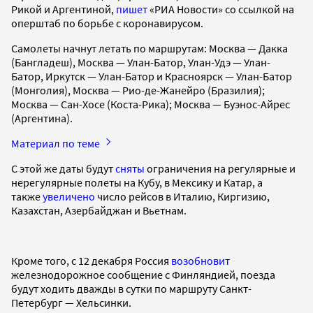
Рикой и Аргентиной,
пишет
«РИА Новости» со ссылкой на
оперштаб по борьбе с коронавирусом.
Самолеты начнут летать по маршрутам: Москва — Дакка
(Бангладеш), Москва — Улан-Батор, Улан-Удэ — Улан-
Батор, Иркутск — Улан-Батор и Красноярск — Улан-Батор
(Монголия), Москва — Рио-де-Жанейро (Бразилия);
Москва — Сан-Хосе (Коста-Рика); Москва — Буэнос-Айрес
(Аргентина).
Материал по теме
С этой же даты будут
сняты
ограничения на регулярные и
нерегулярные полеты на Кубу, в Мексику и Катар, а
также
увеличено
число рейсов в Италию, Киргизию,
Казахстан, Азербайджан и Вьетнам.
Кроме того, с 12 декабря Россия
возобновит
железнодорожное сообщение с Финляндией, поезда
будут ходить дважды в сутки по маршруту Санкт-
Петербург — Хельсинки.