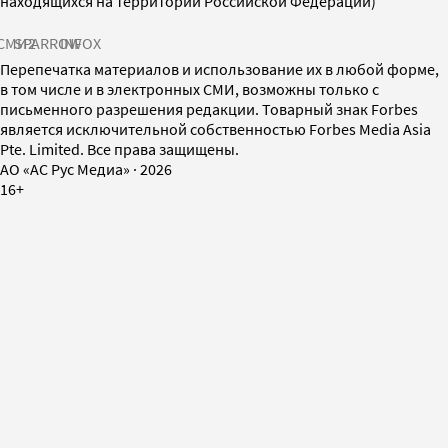
находящихся на территории Российской Федерации)
СМИ2
SPARROW
INFOX
Перепечатка материалов и использование их в любой форме,
в том числе и в электронных СМИ, возможны только с
письменного разрешения редакции. Товарный знак Forbes
является исключительной собственностью Forbes Media Asia
Pte. Limited. Все права защищены.
AO «АС Рус Медиа»
·
2026
16+